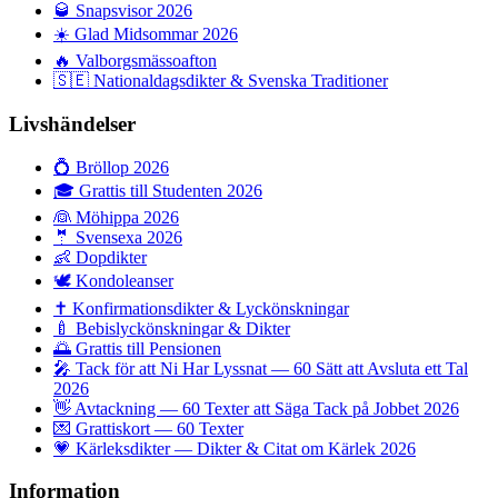
🥃
Snapsvisor 2026
☀️
Glad Midsommar 2026
🔥
Valborgsmässoafton
🇸🇪
Nationaldagsdikter & Svenska Traditioner
Livshändelser
💍
Bröllop 2026
🎓
Grattis till Studenten 2026
👰
Möhippa 2026
🤵
Svensexa 2026
👶
Dopdikter
🕊️
Kondoleanser
✝️
Konfirmationsdikter & Lyckönskningar
🍼
Bebislyckönskningar & Dikter
🌅
Grattis till Pensionen
🎤
Tack för att Ni Har Lyssnat — 60 Sätt att Avsluta ett Tal
2026
👋
Avtackning — 60 Texter att Säga Tack på Jobbet 2026
💌
Grattiskort — 60 Texter
💗
Kärleksdikter — Dikter & Citat om Kärlek 2026
Information