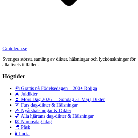
Gratulerar.se
Sveriges största samling av dikter, hälsningar och lyckönskningar för
alla livets tillfällen.
Högtider
🎂
Grattis på Födelsedagen – 200+ Roliga
🎄
Juldikter
🌷
Mors Dag 2026 — Söndag 31 Maj | Dikter
👔
Fars dag-dikter & Hälsningar
🎆
Nyårshälsningar & Dikter
💕
Alla hjärtans dag-dikter & Hälsningar
📅
Namnsdag Idag
🐣
Påsk
🕯️
Lucia