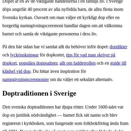
Dopet är en av de viktigaste händelserna i en familjs liv. I Sverige
döps ungefär 40 procent av alla nyfödda barn, de allra flesta inom
Svenska kyrkan. Oavsett om man väljer ett kyrkligt dop eller en
borgerlig namngivningsceremoni handlar dagen om att välkomna
barnet och samla de viktigaste personerna i dess liv.
På den här sidan har vi samlat allt du behöver inför dopet:
dopdikter
och
lyckönskningar
för dopkortet,
tips för vad man skriver på
dopkort
,
populära doppsalmer
,
allt om fadderrollen
och en
guide till
klädsel vid dop
. Du hittar även inspiration för
namngivningsceremonier
om du väljer ett sekulärt alternativ.
Doptraditionen i Sverige
Den svenska doptraditionen har djupa rötter. Under 1600-talet var
dop en juridisk nödvändighet — barnet fick sitt namn och blev
registrerat i kyrkboken, som fungerade som folkbokföring ända fram