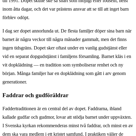
till 1991. Dopet skulle ske så snart som möjligt efter födseln, helst
inom åtta dagar, och det var prästens ansvar att se till att inget barn
förblev odöpt.
I dag ser dopet annorlunda ut. De flesta familjer döper sina barn när
barnet är några veckor till några månader gammalt, men det finns
ingen tidsgräns. Dopet sker oftast under en vanlig gudstjänst eller
vid en separat dopgudstjänst i familjens församling. Barnet kläs i en
vit dopklädning — en tradition som symboliserar renhet och ny
början. Många familjer har en dopklädning som gått i arv genom
generationer.
Faddrar och gudföräldrar
Faddertraditionen är en central del av dopet. Faddrarna, ibland
kallade gudfar och gudmor, lovar att stödja barnet under uppväxten.
I Svenska kyrkan rekommenderas minst två faddrar, och minst en av
dem ska vara medlem i ett kristet samfund. I praktiken väljer de