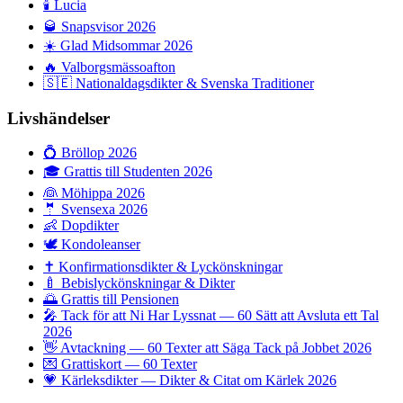
🕯️
Lucia
🥃
Snapsvisor 2026
☀️
Glad Midsommar 2026
🔥
Valborgsmässoafton
🇸🇪
Nationaldagsdikter & Svenska Traditioner
Livshändelser
💍
Bröllop 2026
🎓
Grattis till Studenten 2026
👰
Möhippa 2026
🤵
Svensexa 2026
👶
Dopdikter
🕊️
Kondoleanser
✝️
Konfirmationsdikter & Lyckönskningar
🍼
Bebislyckönskningar & Dikter
🌅
Grattis till Pensionen
🎤
Tack för att Ni Har Lyssnat — 60 Sätt att Avsluta ett Tal
2026
👋
Avtackning — 60 Texter att Säga Tack på Jobbet 2026
💌
Grattiskort — 60 Texter
💗
Kärleksdikter — Dikter & Citat om Kärlek 2026