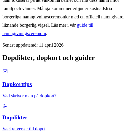
utan fokuserar på att välkomna barnet och fira dess namn inför
familj och vänner. Många kommuner erbjuder kostnadsfria
borgerliga namngivningsceremonier med en officiell namngivare,
liknande borgerlig vigsel. Läs mer i vår
guide till
namngivningsceremoni
.
Senast uppdaterad: 11 april 2026
Dopdikter, dopkort och guider
✉️
Dopkorttips
Vad skriver man på dopkort?
📝
Dopdikter
Vackra verser till dopet