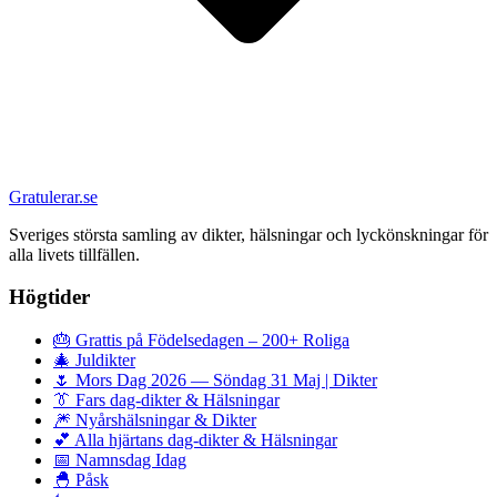
Gratulerar.se
Sveriges största samling av dikter, hälsningar och lyckönskningar för
alla livets tillfällen.
Högtider
🎂
Grattis på Födelsedagen – 200+ Roliga
🎄
Juldikter
🌷
Mors Dag 2026 — Söndag 31 Maj | Dikter
👔
Fars dag-dikter & Hälsningar
🎆
Nyårshälsningar & Dikter
💕
Alla hjärtans dag-dikter & Hälsningar
📅
Namnsdag Idag
🐣
Påsk