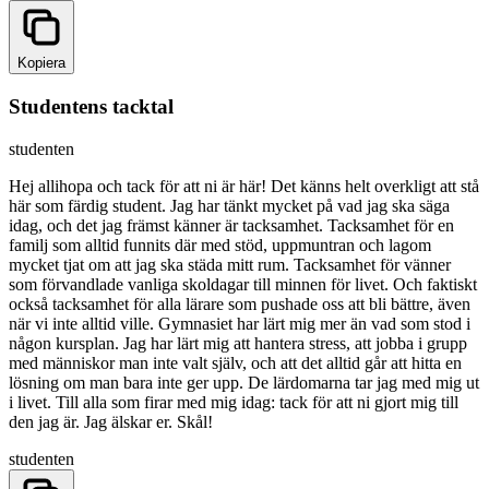
Kopiera
Studentens tacktal
studenten
Hej allihopa och tack för att ni är här! Det känns helt overkligt att stå
här som färdig student. Jag har tänkt mycket på vad jag ska säga
idag, och det jag främst känner är tacksamhet. Tacksamhet för en
familj som alltid funnits där med stöd, uppmuntran och lagom
mycket tjat om att jag ska städa mitt rum. Tacksamhet för vänner
som förvandlade vanliga skoldagar till minnen för livet. Och faktiskt
också tacksamhet för alla lärare som pushade oss att bli bättre, även
när vi inte alltid ville. Gymnasiet har lärt mig mer än vad som stod i
någon kursplan. Jag har lärt mig att hantera stress, att jobba i grupp
med människor man inte valt själv, och att det alltid går att hitta en
lösning om man bara inte ger upp. De lärdomarna tar jag med mig ut
i livet. Till alla som firar med mig idag: tack för att ni gjort mig till
den jag är. Jag älskar er. Skål!
studenten