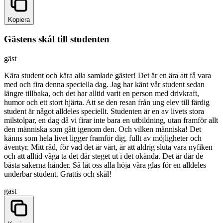
Kopiera
Gästens skål till studenten
gäst
Kära student och kära alla samlade gäster! Det är en ära att få vara
med och fira denna speciella dag. Jag har känt vår student sedan
längre tillbaka, och det har alltid varit en person med drivkraft,
humor och ett stort hjärta. Att se den resan från ung elev till färdig
student är något alldeles speciellt. Studenten är en av livets stora
milstolpar, en dag då vi firar inte bara en utbildning, utan framför allt
den människa som gått igenom den. Och vilken människa! Det
känns som hela livet ligger framför dig, fullt av möjligheter och
äventyr. Mitt råd, för vad det är värt, är att aldrig sluta vara nyfiken
och att alltid våga ta det där steget ut i det okända. Det är där de
bästa sakerna händer. Så låt oss alla höja våra glas för en alldeles
underbar student. Grattis och skål!
gast