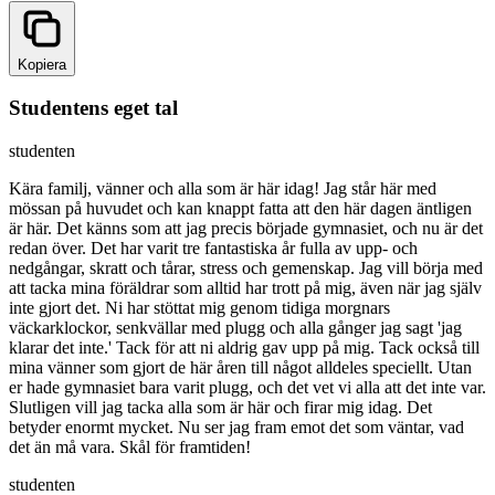
Kopiera
Studentens eget tal
studenten
Kära familj, vänner och alla som är här idag! Jag står här med
mössan på huvudet och kan knappt fatta att den här dagen äntligen
är här. Det känns som att jag precis började gymnasiet, och nu är det
redan över. Det har varit tre fantastiska år fulla av upp- och
nedgångar, skratt och tårar, stress och gemenskap. Jag vill börja med
att tacka mina föräldrar som alltid har trott på mig, även när jag själv
inte gjort det. Ni har stöttat mig genom tidiga morgnars
väckarklockor, senkvällar med plugg och alla gånger jag sagt 'jag
klarar det inte.' Tack för att ni aldrig gav upp på mig. Tack också till
mina vänner som gjort de här åren till något alldeles speciellt. Utan
er hade gymnasiet bara varit plugg, och det vet vi alla att det inte var.
Slutligen vill jag tacka alla som är här och firar mig idag. Det
betyder enormt mycket. Nu ser jag fram emot det som väntar, vad
det än må vara. Skål för framtiden!
studenten