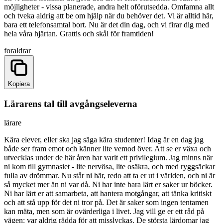
möjligheter - vissa planerade, andra helt oförutsedda. Omfamna allt
och tveka aldrig att be om hjälp när du behöver det. Vi är alltid här,
bara ett telefonsamtal bort. Nu är det din dag, och vi firar dig med
hela våra hjärtan. Grattis och skål för framtiden!
foraldrar
Kopiera
Lärarens tal till avgångseleverna
lärare
Kära elever, eller ska jag säga kära studenter! Idag är en dag jag
både ser fram emot och känner lite vemod över. Att se er växa och
utvecklas under de här åren har varit ett privilegium. Jag minns när
ni kom till gymnasiet - lite nervösa, lite osäkra, och med ryggsäckar
fulla av drömmar. Nu står ni här, redo att ta er ut i världen, och ni är
så mycket mer än ni var då. Ni har inte bara lärt er saker ur böcker.
Ni har lärt er att samarbeta, att hantera motgångar, att tänka kritiskt
och att stå upp för det ni tror på. Det är saker som ingen tentamen
kan mäta, men som är ovärderliga i livet. Jag vill ge er ett råd på
vägen: var aldrig rädda för att misslyckas. De största lärdomar jag