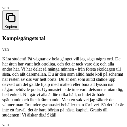
van
Kopiera
Kompisgängets tal
vän
Kära student! På vägnar av hela gänget vill jag säga några ord. De
här åren har varit helt otroliga, och det är tack vare dig och alla
andra här. Vi har delat så många minnen - från första skoldagen till
sista, och allt däremellan. Du är den som alltid hade koll på schemat
när resten av oss var helt borta. Du är den som alltid ställde upp,
oavsett om det gällde hjälp med matten eller bara att lyssna när
någon behövde prata. Gymnasiet hade inte varit detsamma utan dig,
helt enkelt. Nu går vi alla åt lite olika håll, och det är både
spännande och lite skrämmande. Men en sak vet jag säkert: de
vänner man får under gymnasiet behåller man för livet. Så det här är
inte ett farväl, det är bara början på nästa kapitel. Grattis till
studenten! Vi älskar dig! Skål!
van