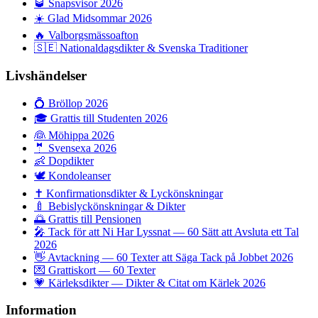
🥃
Snapsvisor 2026
☀️
Glad Midsommar 2026
🔥
Valborgsmässoafton
🇸🇪
Nationaldagsdikter & Svenska Traditioner
Livshändelser
💍
Bröllop 2026
🎓
Grattis till Studenten 2026
👰
Möhippa 2026
🤵
Svensexa 2026
👶
Dopdikter
🕊️
Kondoleanser
✝️
Konfirmationsdikter & Lyckönskningar
🍼
Bebislyckönskningar & Dikter
🌅
Grattis till Pensionen
🎤
Tack för att Ni Har Lyssnat — 60 Sätt att Avsluta ett Tal
2026
👋
Avtackning — 60 Texter att Säga Tack på Jobbet 2026
💌
Grattiskort — 60 Texter
💗
Kärleksdikter — Dikter & Citat om Kärlek 2026
Information