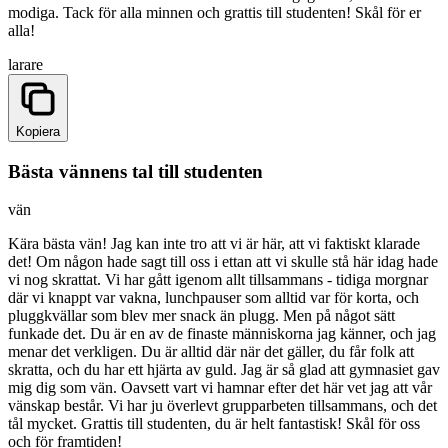
modiga. Tack för alla minnen och grattis till studenten! Skål för er
alla!
larare
Kopiera
Bästa vännens tal till studenten
vän
Kära bästa vän! Jag kan inte tro att vi är här, att vi faktiskt klarade
det! Om någon hade sagt till oss i ettan att vi skulle stå här idag hade
vi nog skrattat. Vi har gått igenom allt tillsammans - tidiga morgnar
där vi knappt var vakna, lunchpauser som alltid var för korta, och
pluggkvällar som blev mer snack än plugg. Men på något sätt
funkade det. Du är en av de finaste människorna jag känner, och jag
menar det verkligen. Du är alltid där när det gäller, du får folk att
skratta, och du har ett hjärta av guld. Jag är så glad att gymnasiet gav
mig dig som vän. Oavsett vart vi hamnar efter det här vet jag att vår
vänskap består. Vi har ju överlevt grupparbeten tillsammans, och det
tål mycket. Grattis till studenten, du är helt fantastisk! Skål för oss
och för framtiden!