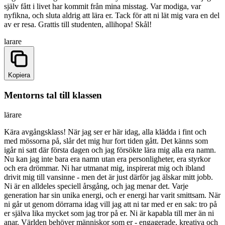
själv fått i livet har kommit från mina misstag. Var modiga, var
nyfikna, och sluta aldrig att lära er. Tack för att ni lät mig vara en del
av er resa. Grattis till studenten, allihopa! Skål!
larare
Kopiera
Mentorns tal till klassen
lärare
Kära avgångsklass! När jag ser er här idag, alla klädda i fint och
med mössorna på, slår det mig hur fort tiden gått. Det känns som
igår ni satt där första dagen och jag försökte lära mig alla era namn.
Nu kan jag inte bara era namn utan era personligheter, era styrkor
och era drömmar. Ni har utmanat mig, inspirerat mig och ibland
drivit mig till vansinne - men det är just därför jag älskar mitt jobb.
Ni är en alldeles speciell årsgång, och jag menar det. Varje
generation har sin unika energi, och er energi har varit smittsam. När
ni går ut genom dörrarna idag vill jag att ni tar med er en sak: tro på
er själva lika mycket som jag tror på er. Ni är kapabla till mer än ni
anar. Världen behöver människor som er - engagerade, kreativa och