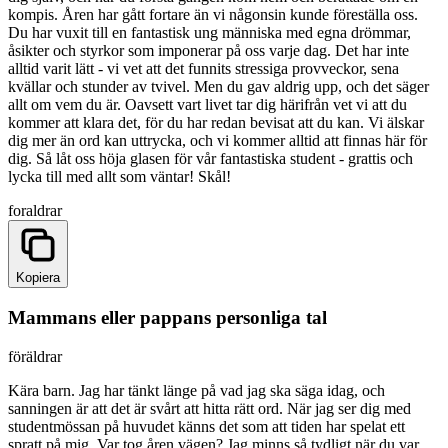
kompis. Åren har gått fortare än vi någonsin kunde föreställa oss.
Du har vuxit till en fantastisk ung människa med egna drömmar,
åsikter och styrkor som imponerar på oss varje dag. Det har inte
alltid varit lätt - vi vet att det funnits stressiga provveckor, sena
kvällar och stunder av tvivel. Men du gav aldrig upp, och det säger
allt om vem du är. Oavsett vart livet tar dig härifrån vet vi att du
kommer att klara det, för du har redan bevisat att du kan. Vi älskar
dig mer än ord kan uttrycka, och vi kommer alltid att finnas här för
dig. Så låt oss höja glasen för vår fantastiska student - grattis och
lycka till med allt som väntar! Skål!
foraldrar
Kopiera
Mammans eller pappans personliga tal
föräldrar
Kära barn. Jag har tänkt länge på vad jag ska säga idag, och
sanningen är att det är svårt att hitta rätt ord. När jag ser dig med
studentmössan på huvudet känns det som att tiden har spelat ett
spratt på mig. Var tog åren vägen? Jag minns så tydligt när du var