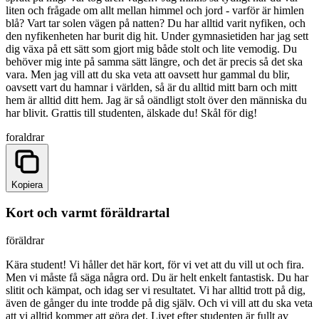
liten och frågade om allt mellan himmel och jord - varför är himlen
blå? Vart tar solen vägen på natten? Du har alltid varit nyfiken, och
den nyfikenheten har burit dig hit. Under gymnasietiden har jag sett
dig växa på ett sätt som gjort mig både stolt och lite vemodig. Du
behöver mig inte på samma sätt längre, och det är precis så det ska
vara. Men jag vill att du ska veta att oavsett hur gammal du blir,
oavsett vart du hamnar i världen, så är du alltid mitt barn och mitt
hem är alltid ditt hem. Jag är så oändligt stolt över den människa du
har blivit. Grattis till studenten, älskade du! Skål för dig!
foraldrar
Kopiera
Kort och varmt föräldrartal
föräldrar
Kära student! Vi håller det här kort, för vi vet att du vill ut och fira.
Men vi måste få säga några ord. Du är helt enkelt fantastisk. Du har
slitit och kämpat, och idag ser vi resultatet. Vi har alltid trott på dig,
även de gånger du inte trodde på dig själv. Och vi vill att du ska veta
att vi alltid kommer att göra det. Livet efter studenten är fullt av