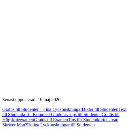
Senast uppdaterad: 16 maj 2026
Grattis till Studenten - Fina Lyckönskningar
Dikter till Studenten
Text
till Studentkort - Komplett Guide
Livstips till Studenten
Grattis till
Högskoleexamen
Grattis till Examen
Tips för Studentkortet - Vad
Skriver Man?
Roliga Lyckönskningar till Studenten