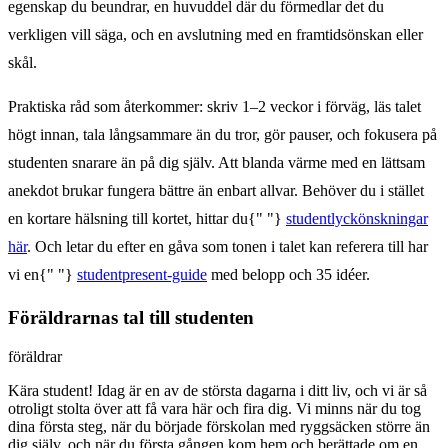
egenskap du beundrar, en huvuddel där du förmedlar det du
verkligen vill säga, och en avslutning med en framtidsönskan eller
skål.
Praktiska råd som återkommer: skriv 1–2 veckor i förväg, läs talet
högt innan, tala långsammare än du tror, gör pauser, och fokusera på
studenten snarare än på dig själv. Att blanda värme med en lättsam
anekdot brukar fungera bättre än enbart allvar. Behöver du i stället
en kortare hälsning till kortet, hittar du{" "}
studentlyckönskningar
här
. Och letar du efter en gåva som tonen i talet kan referera till har
vi en{" "}
studentpresent-guide
med belopp och 35 idéer.
Föräldrarnas tal till studenten
föräldrar
Kära student! Idag är en av de största dagarna i ditt liv, och vi är så
otroligt stolta över att få vara här och fira dig. Vi minns när du tog
dina första steg, när du började förskolan med ryggsäcken större än
dig själv, och när du första gången kom hem och berättade om en