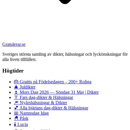
Gratulerar.se
Sveriges största samling av dikter, hälsningar och lyckönskningar för
alla livets tillfällen.
Högtider
🎂
Grattis på Födelsedagen – 200+ Roliga
🎄
Juldikter
🌷
Mors Dag 2026 — Söndag 31 Maj | Dikter
👔
Fars dag-dikter & Hälsningar
🎆
Nyårshälsningar & Dikter
💕
Alla hjärtans dag-dikter & Hälsningar
📅
Namnsdag Idag
🐣
Påsk
🕯️
Lucia