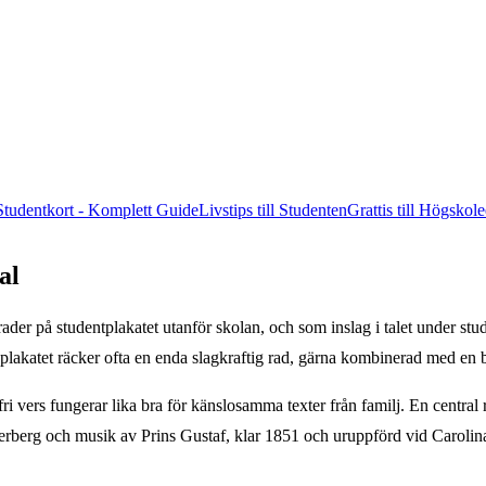
 Studentkort - Komplett Guide
Livstips till Studenten
Grattis till Högsko
al
 rader på studentplakatet utanför skolan, och som inslag i talet under stu
plakatet räcker ofta en enda slagkraftig rad, gärna kombinerad med en
fri vers fungerar lika bra för känslosamma texter från familj. En centra
rberg och musik av Prins Gustaf, klar 1851 och uruppförd vid Carolin