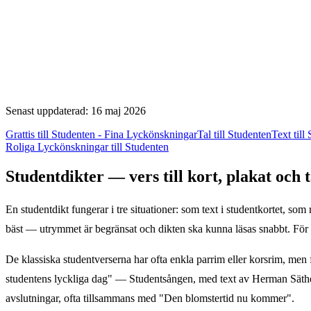
Senast uppdaterad: 16 maj 2026
Grattis till Studenten - Fina Lyckönskningar
Tal till Studenten
Text till
Roliga Lyckönskningar till Studenten
Studentdikter — vers till kort, plakat och t
En studentdikt fungerar i tre situationer: som text i studentkortet, som
bäst — utrymmet är begränsat och dikten ska kunna läsas snabbt. För 
De klassiska studentverserna har ofta enkla parrim eller korsrim, men 
studentens lyckliga dag" — Studentsången, med text av Herman Säthe
avslutningar, ofta tillsammans med "Den blomstertid nu kommer".