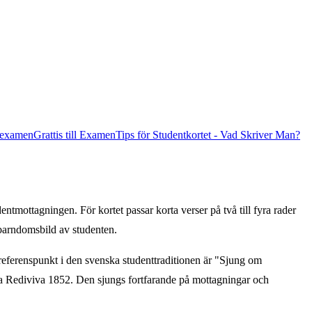
leexamen
Grattis till Examen
Tips för Studentkortet - Vad Skriver Man?
dentmottagningen. För kortet passar korta verser på två till fyra rader
 barndomsbild av studenten.
l referenspunkt i den svenska studenttraditionen är "Sjung om
a Rediviva 1852. Den sjungs fortfarande på mottagningar och