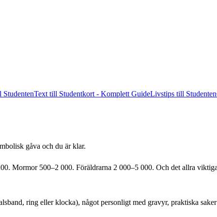
ll Studenten
Text till Studentkort - Komplett Guide
Livstips till Studenten
ymbolisk gåva och du är klar.
Mormor 500–2 000. Föräldrarna 2 000–5 000. Och det allra viktigaste
halsband, ring eller klocka), något personligt med gravyr, praktiska saker 