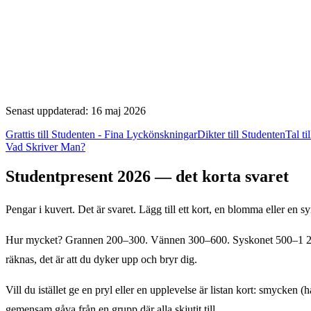
Senast uppdaterad: 16 maj 2026
Grattis till Studenten - Fina Lyckönskningar
Dikter till Studenten
Tal ti
Vad Skriver Man?
Studentpresent 2026 — det korta svaret
Pengar i kuvert. Det är svaret. Lägg till ett kort, en blomma eller en s
Hur mycket? Grannen 200–300. Vännen 300–600. Syskonet 500–1 200. 
räknas, det är att du dyker upp och bryr dig.
Vill du istället ge en pryl eller en upplevelse är listan kort: smycken (
gemensam gåva från en grupp där alla skjutit till.