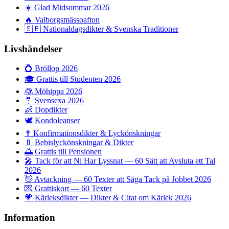
☀️
Glad Midsommar 2026
🔥
Valborgsmässoafton
🇸🇪
Nationaldagsdikter & Svenska Traditioner
Livshändelser
💍
Bröllop 2026
🎓
Grattis till Studenten 2026
👰
Möhippa 2026
🤵
Svensexa 2026
👶
Dopdikter
🕊️
Kondoleanser
✝️
Konfirmationsdikter & Lyckönskningar
🍼
Bebislyckönskningar & Dikter
🌅
Grattis till Pensionen
🎤
Tack för att Ni Har Lyssnat — 60 Sätt att Avsluta ett Tal
2026
👋
Avtackning — 60 Texter att Säga Tack på Jobbet 2026
💌
Grattiskort — 60 Texter
💗
Kärleksdikter — Dikter & Citat om Kärlek 2026
Information