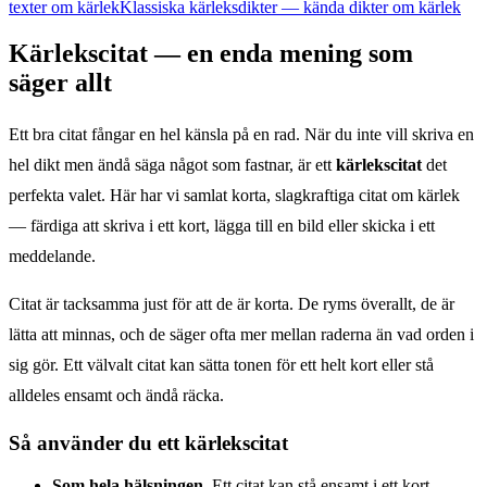
texter om kärlek
Klassiska kärleksdikter — kända dikter om kärlek
Kärlekscitat — en enda mening som
säger allt
Ett bra citat fångar en hel känsla på en rad. När du inte vill skriva en
hel dikt men ändå säga något som fastnar, är ett
kärlekscitat
det
perfekta valet. Här har vi samlat korta, slagkraftiga citat om kärlek
— färdiga att skriva i ett kort, lägga till en bild eller skicka i ett
meddelande.
Citat är tacksamma just för att de är korta. De ryms överallt, de är
lätta att minnas, och de säger ofta mer mellan raderna än vad orden i
sig gör. Ett välvalt citat kan sätta tonen för ett helt kort eller stå
alldeles ensamt och ändå räcka.
Så använder du ett kärlekscitat
Som hela hälsningen.
Ett citat kan stå ensamt i ett kort,