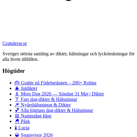
Gratulerar.se
Sveriges största samling av dikter, hälsningar och lyckönskningar för
alla livets tillfällen.
Högtider
🎂
Grattis på Födelsedagen – 200+ Roliga
🎄
Juldikter
🌷
Mors Dag 2026 — Söndag 31 Maj | Dikter
👔
Fars dag-dikter & Hälsningar
🎆
Nyårshälsningar & Dikter
💕
Alla hjärtans dag-dikter & Hälsningar
📅
Namnsdag Idag
🐣
Påsk
🕯️
Lucia
🥃
Snapsvisor 2026