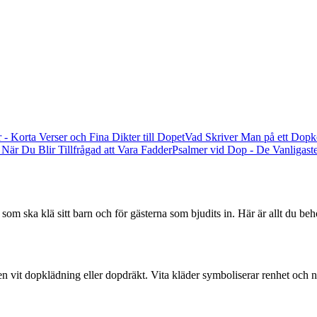
 - Korta Verser och Fina Dikter till Dopet
Vad Skriver Man på ett Dopk
 När Du Blir Tillfrågad att Vara Fadder
Psalmer vid Dop - De Vanligas
 som ska klä sitt barn och för gästerna som bjudits in. Här är allt du beh
 en vit dopklädning eller dopdräkt. Vita kläder symboliserar renhet och