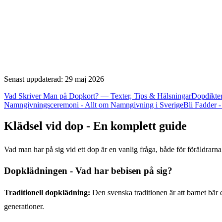
Senast uppdaterad: 29 maj 2026
Vad Skriver Man på Dopkort? — Texter, Tips & Hälsningar
Dopdikter
Namngivningsceremoni - Allt om Namngivning i Sverige
Bli Fadder -
Klädsel vid dop - En komplett guide
Vad man har på sig vid ett dop är en vanlig fråga, både för föräldrarna
Dopklädningen - Vad har bebisen på sig?
Traditionell dopklädning:
Den svenska traditionen är att barnet bär
generationer.