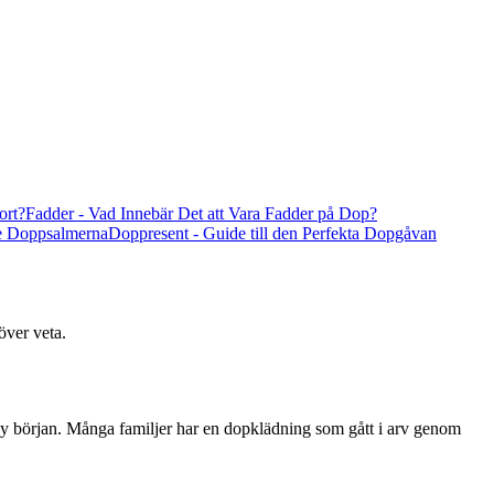
ort?
Fadder - Vad Innebär Det att Vara Fadder på Dop?
te Doppsalmerna
Doppresent - Guide till den Perfekta Dopgåvan
över veta.
 ny början. Många familjer har en dopklädning som gått i arv genom