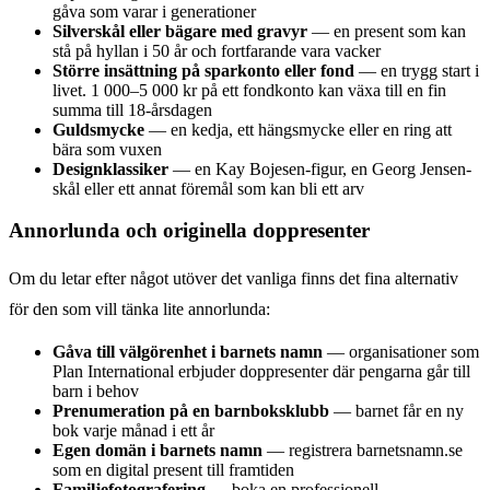
gåva som varar i generationer
Silverskål eller bägare med gravyr
— en present som kan
stå på hyllan i 50 år och fortfarande vara vacker
Större insättning på sparkonto eller fond
— en trygg start i
livet. 1 000–5 000 kr på ett fondkonto kan växa till en fin
summa till 18-årsdagen
Guldsmycke
— en kedja, ett hängsmycke eller en ring att
bära som vuxen
Designklassiker
— en Kay Bojesen-figur, en Georg Jensen-
skål eller ett annat föremål som kan bli ett arv
Annorlunda och originella doppresenter
Om du letar efter något utöver det vanliga finns det fina alternativ
för den som vill tänka lite annorlunda:
Gåva till välgörenhet i barnets namn
— organisationer som
Plan International erbjuder doppresenter där pengarna går till
barn i behov
Prenumeration på en barnboksklubb
— barnet får en ny
bok varje månad i ett år
Egen domän i barnets namn
— registrera barnetsnamn.se
som en digital present till framtiden
Familjefotografering
— boka en professionell