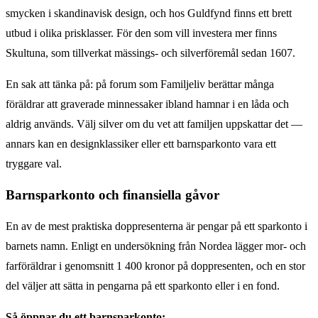
smycken i skandinavisk design, och hos Guldfynd finns ett brett
utbud i olika prisklasser. För den som vill investera mer finns
Skultuna, som tillverkat mässings- och silverföremål sedan 1607.
En sak att tänka på: på forum som Familjeliv berättar många
föräldrar att graverade minnessaker ibland hamnar i en låda och
aldrig används. Välj silver om du vet att familjen uppskattar det —
annars kan en designklassiker eller ett barnsparkonto vara ett
tryggare val.
Barnsparkonto och finansiella gåvor
En av de mest praktiska doppresenterna är pengar på ett sparkonto i
barnets namn. Enligt en undersökning från Nordea lägger mor- och
farföräldrar i genomsnitt 1 400 kronor på doppresenten, och en stor
del väljer att sätta in pengarna på ett sparkonto eller i en fond.
Så öppnar du ett barnsparkonto: