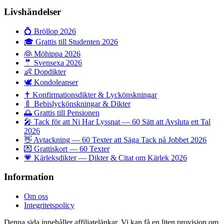
Livshändelser
💍
Bröllop 2026
🎓
Grattis till Studenten 2026
👰
Möhippa 2026
🤵
Svensexa 2026
👶
Dopdikter
🕊️
Kondoleanser
✝️
Konfirmationsdikter & Lyckönskningar
🍼
Bebislyckönskningar & Dikter
🌅
Grattis till Pensionen
🎤
Tack för att Ni Har Lyssnat — 60 Sätt att Avsluta ett Tal
2026
👋
Avtackning — 60 Texter att Säga Tack på Jobbet 2026
💌
Grattiskort — 60 Texter
💗
Kärleksdikter — Dikter & Citat om Kärlek 2026
Information
Om oss
Integritetspolicy
Denna sida innehåller affiliatelänkar. Vi kan få en liten provision om