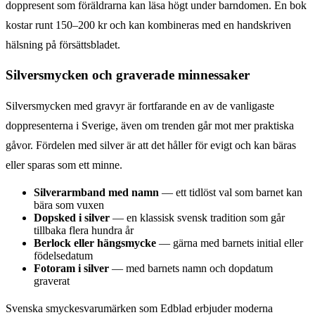
doppresent som föräldrarna kan läsa högt under barndomen. En bok
kostar runt 150–200 kr och kan kombineras med en handskriven
hälsning på försättsbladet.
Silversmycken och graverade minnessaker
Silversmycken med gravyr är fortfarande en av de vanligaste
doppresenterna i Sverige, även om trenden går mot mer praktiska
gåvor. Fördelen med silver är att det håller för evigt och kan bäras
eller sparas som ett minne.
Silverarmband med namn
— ett tidlöst val som barnet kan
bära som vuxen
Dopsked i silver
— en klassisk svensk tradition som går
tillbaka flera hundra år
Berlock eller hängsmycke
— gärna med barnets initial eller
födelsedatum
Fotoram i silver
— med barnets namn och dopdatum
graverat
Svenska smyckesvarumärken som Edblad erbjuder moderna