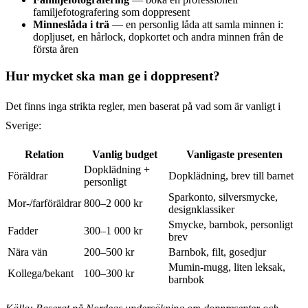
familjefotografering som doppresent
Minneslåda i trä
— en personlig låda att samla minnen i:
dopljuset, en hårlock, dopkortet och andra minnen från de
första åren
Hur mycket ska man ge i doppresent?
Det finns inga strikta regler, men baserat på vad som är vanligt i
Sverige:
Relation
Vanlig budget
Vanligaste presenten
Dopklädning +
Föräldrar
Dopklädning, brev till barnet
personligt
Sparkonto, silversmycke,
Mor-/farföräldrar
800–2 000 kr
designklassiker
Smycke, barnbok, personligt
Fadder
300–1 000 kr
brev
Nära vän
200–500 kr
Barnbok, filt, gosedjur
Mumin-mugg, liten leksak,
Kollega/bekant
100–300 kr
barnbok