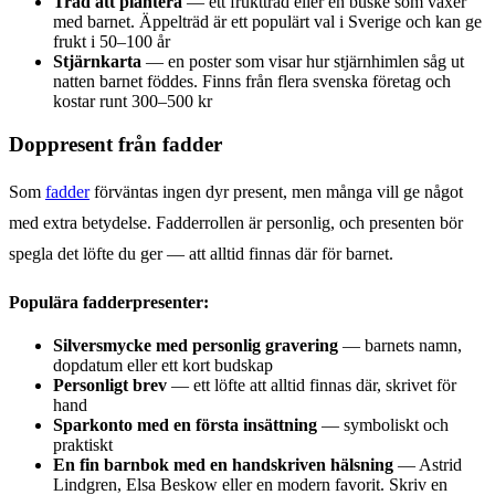
Träd att plantera
— ett fruktträd eller en buske som växer
med barnet. Äppelträd är ett populärt val i Sverige och kan ge
frukt i 50–100 år
Stjärnkarta
— en poster som visar hur stjärnhimlen såg ut
natten barnet föddes. Finns från flera svenska företag och
kostar runt 300–500 kr
Doppresent från fadder
Som
fadder
förväntas ingen dyr present, men många vill ge något
med extra betydelse. Fadderrollen är personlig, och presenten bör
spegla det löfte du ger — att alltid finnas där för barnet.
Populära fadderpresenter:
Silversmycke med personlig gravering
— barnets namn,
dopdatum eller ett kort budskap
Personligt brev
— ett löfte att alltid finnas där, skrivet för
hand
Sparkonto med en första insättning
— symboliskt och
praktiskt
En fin barnbok med en handskriven hälsning
— Astrid
Lindgren, Elsa Beskow eller en modern favorit. Skriv en