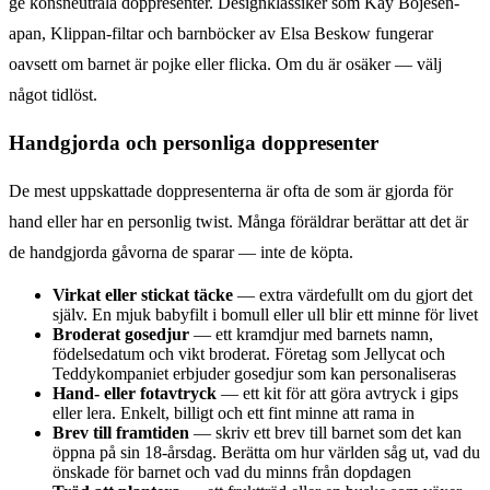
ge könsneutrala doppresenter. Designklassiker som Kay Bojesen-
apan, Klippan-filtar och barnböcker av Elsa Beskow fungerar
oavsett om barnet är pojke eller flicka. Om du är osäker — välj
något tidlöst.
Handgjorda och personliga doppresenter
De mest uppskattade doppresenterna är ofta de som är gjorda för
hand eller har en personlig twist. Många föräldrar berättar att det är
de handgjorda gåvorna de sparar — inte de köpta.
Virkat eller stickat täcke
— extra värdefullt om du gjort det
själv. En mjuk babyfilt i bomull eller ull blir ett minne för livet
Broderat gosedjur
— ett kramdjur med barnets namn,
födelsedatum och vikt broderat. Företag som Jellycat och
Teddykompaniet erbjuder gosedjur som kan personaliseras
Hand- eller fotavtryck
— ett kit för att göra avtryck i gips
eller lera. Enkelt, billigt och ett fint minne att rama in
Brev till framtiden
— skriv ett brev till barnet som det kan
öppna på sin 18-årsdag. Berätta om hur världen såg ut, vad du
önskade för barnet och vad du minns från dopdagen