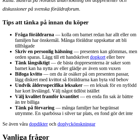
Källa: Baserat på Nordeas undersökning om doppresenter och
diskussioner på svenska föräldraforum.
Tips att tänka på innan du köper
Fråga föräldrarna
— kolla om barnet redan har allt eller om
familjen har önskemål. Många föräldrar uppskattar att bli
tillfrågade
Skriv en personlig hälsning
— presenten kan glömmas, men
orden sparas. Lägg till ett handskrivet
dopkort
eller brev
Tänk långsiktigt
— de bästa doppresenterna är saker som
barnet kan ha nytta av eller glädje av även som vuxen
Bifoga kvitto
— om du är osäker på om presenten passar,
lägg diskret med kvittot så föräldrarna kan byta vid behov
Undvik åldersspecifika leksaker
— en leksak för en nyfödd
har kort livslängd. Välj något tidlöst istället
Välj kvalitet framför kvantitet
— en enda fin sak är bättre
än tre billiga
Tänk på förvaring
— många familjer har begränsat
utrymme. En sparbössa i silver tar plats, en fond gör det inte
Se även våra
dopdikter
och
doplyckönskningar
Vanliga frågor