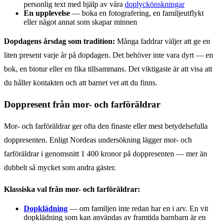
personlig text med hjälp av våra
doplyckönskningar
En upplevelse
— boka en fotografering, en familjeutflykt
eller något annat som skapar minnen
Dopdagens årsdag som tradition:
Många faddrar väljer att ge en
liten present varje år på dopdagen. Det behöver inte vara dyrt — en
bok, en biotur eller en fika tillsammans. Det viktigaste är att visa att
du håller kontakten och att barnet vet att du finns.
Doppresent från mor- och farföräldrar
Mor- och farföräldrar ger ofta den finaste eller mest betydelsefulla
doppresenten. Enligt Nordeas undersökning lägger mor- och
farföräldrar i genomsnitt 1 400 kronor på doppresenten — mer än
dubbelt så mycket som andra gäster.
Klassiska val från mor- och farföräldrar:
Dopklädning
— om familjen inte redan har en i arv. En vit
dopklädning som kan användas av framtida barnbarn är en