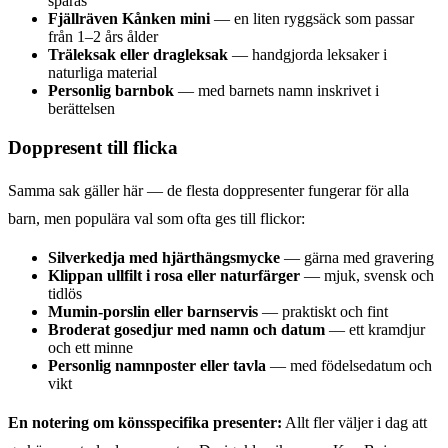
sparas
Fjällräven Kånken mini
— en liten ryggsäck som passar
från 1–2 års ålder
Träleksak eller dragleksak
— handgjorda leksaker i
naturliga material
Personlig barnbok
— med barnets namn inskrivet i
berättelsen
Doppresent till flicka
Samma sak gäller här — de flesta doppresenter fungerar för alla
barn, men populära val som ofta ges till flickor:
Silverkedja med hjärthängsmycke
— gärna med gravering
Klippan ullfilt i rosa eller naturfärger
— mjuk, svensk och
tidlös
Mumin-porslin eller barnservis
— praktiskt och fint
Broderat gosedjur med namn och datum
— ett kramdjur
och ett minne
Personlig namnposter eller tavla
— med födelsedatum och
vikt
En notering om könsspecifika presenter:
Allt fler väljer i dag att