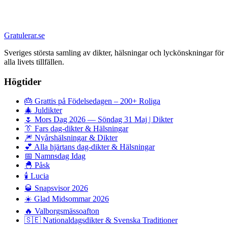
Gratulerar.se
Sveriges största samling av dikter, hälsningar och lyckönskningar för
alla livets tillfällen.
Högtider
🎂
Grattis på Födelsedagen – 200+ Roliga
🎄
Juldikter
🌷
Mors Dag 2026 — Söndag 31 Maj | Dikter
👔
Fars dag-dikter & Hälsningar
🎆
Nyårshälsningar & Dikter
💕
Alla hjärtans dag-dikter & Hälsningar
📅
Namnsdag Idag
🐣
Påsk
🕯️
Lucia
🥃
Snapsvisor 2026
☀️
Glad Midsommar 2026
🔥
Valborgsmässoafton
🇸🇪
Nationaldagsdikter & Svenska Traditioner