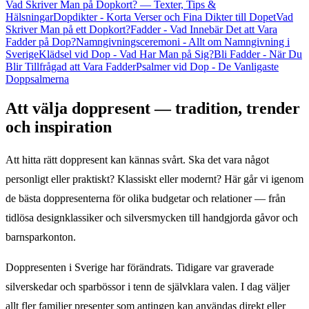
Vad Skriver Man på Dopkort? — Texter, Tips &
Hälsningar
Dopdikter - Korta Verser och Fina Dikter till Dopet
Vad
Skriver Man på ett Dopkort?
Fadder - Vad Innebär Det att Vara
Fadder på Dop?
Namngivningsceremoni - Allt om Namngivning i
Sverige
Klädsel vid Dop - Vad Har Man på Sig?
Bli Fadder - När Du
Blir Tillfrågad att Vara Fadder
Psalmer vid Dop - De Vanligaste
Doppsalmerna
Att välja doppresent — tradition, trender
och inspiration
Att hitta rätt doppresent kan kännas svårt. Ska det vara något
personligt eller praktiskt? Klassiskt eller modernt? Här går vi igenom
de bästa doppresenterna för olika budgetar och relationer — från
tidlösa designklassiker och silversmycken till handgjorda gåvor och
barnsparkonton.
Doppresenten i Sverige har förändrats. Tidigare var graverade
silverskedar och sparbössor i tenn de självklara valen. I dag väljer
allt fler familjer presenter som antingen kan användas direkt eller