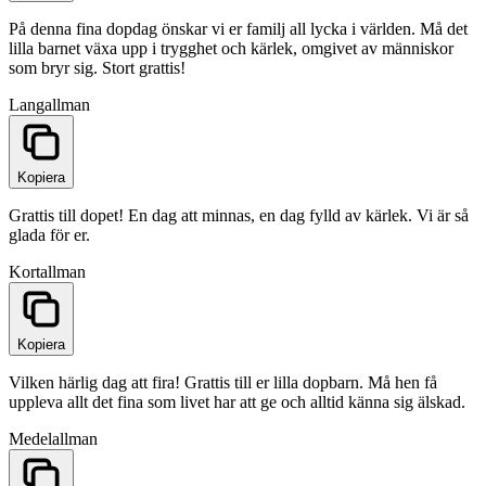
På denna fina dopdag önskar vi er familj all lycka i världen. Må det
lilla barnet växa upp i trygghet och kärlek, omgivet av människor
som bryr sig. Stort grattis!
Lang
allman
Kopiera
Grattis till dopet! En dag att minnas, en dag fylld av kärlek. Vi är så
glada för er.
Kort
allman
Kopiera
Vilken härlig dag att fira! Grattis till er lilla dopbarn. Må hen få
uppleva allt det fina som livet har att ge och alltid känna sig älskad.
Medel
allman