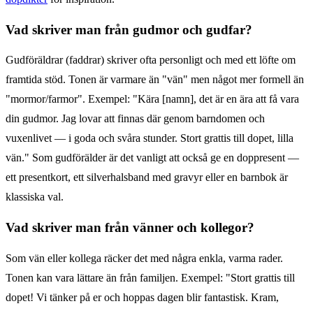
Vad skriver man från gudmor och gudfar?
Gudföräldrar (faddrar) skriver ofta personligt och med ett löfte om
framtida stöd. Tonen är varmare än "vän" men något mer formell än
"mormor/farmor". Exempel: "Kära [namn], det är en ära att få vara
din gudmor. Jag lovar att finnas där genom barndomen och
vuxenlivet — i goda och svåra stunder. Stort grattis till dopet, lilla
vän." Som gudförälder är det vanligt att också ge en doppresent —
ett presentkort, ett silverhalsband med gravyr eller en barnbok är
klassiska val.
Vad skriver man från vänner och kollegor?
Som vän eller kollega räcker det med några enkla, varma rader.
Tonen kan vara lättare än från familjen. Exempel: "Stort grattis till
dopet! Vi tänker på er och hoppas dagen blir fantastisk. Kram,