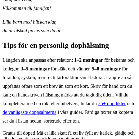
Välkommen till familjen!
Lilla barn med blicken klar,
du är älskad precis som du är.
Tips för en personlig dophälsning
Längden ska anpassas efter relation:
1–2 meningar
för bekanta och
kollegor,
3–5 meningar
för släkt och vänner,
5–8 meningar
för
föräldrar, syskon, mor- och farföräldrar samt faddrar. Längre än så
uppfattas oftare som ett brev än som ett kort. Skriv för hand om du
kan; en handskriven hälsning märks att du tagit dig tiden. Vill du
komplettera med en dikt eller bibelvers, hittar du
25+ dopdikter
och
de vanligaste doppsalmerna
i våra guider. Färdiga texter att kopiera
ser du i listan nedan, sorterade efter ton.
Grattis till dopet! Må er lilla skatt få ett liv fyllt av kärlek, glädje och
alla de äventyr som världen har att erbjuda.