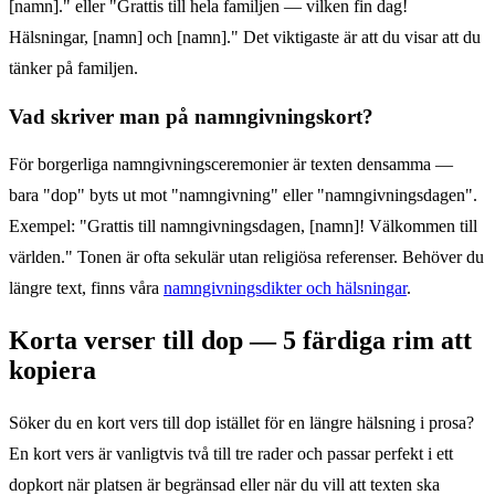
[namn]." eller "Grattis till hela familjen — vilken fin dag!
Hälsningar, [namn] och [namn]." Det viktigaste är att du visar att du
tänker på familjen.
Vad skriver man på namngivningskort?
För borgerliga namngivningsceremonier är texten densamma —
bara "dop" byts ut mot "namngivning" eller "namngivningsdagen".
Exempel: "Grattis till namngivningsdagen, [namn]! Välkommen till
världen." Tonen är ofta sekulär utan religiösa referenser. Behöver du
längre text, finns våra
namngivningsdikter och hälsningar
.
Korta verser till dop — 5 färdiga rim att
kopiera
Söker du en kort vers till dop istället för en längre hälsning i prosa?
En kort vers är vanligtvis två till tre rader och passar perfekt i ett
dopkort när platsen är begränsad eller när du vill att texten ska