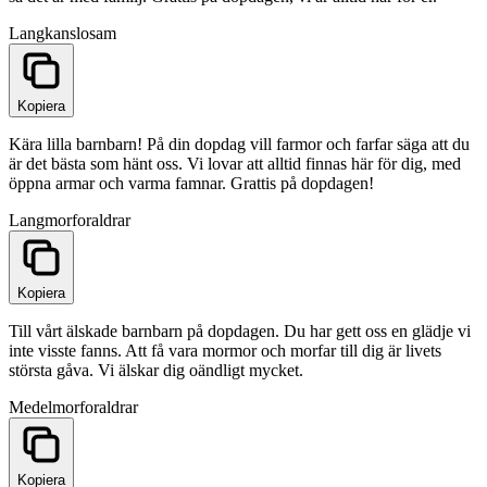
Lang
kanslosam
Kopiera
Kära lilla barnbarn! På din dopdag vill farmor och farfar säga att du
är det bästa som hänt oss. Vi lovar att alltid finnas här för dig, med
öppna armar och varma famnar. Grattis på dopdagen!
Lang
morforaldrar
Kopiera
Till vårt älskade barnbarn på dopdagen. Du har gett oss en glädje vi
inte visste fanns. Att få vara mormor och morfar till dig är livets
största gåva. Vi älskar dig oändligt mycket.
Medel
morforaldrar
Kopiera