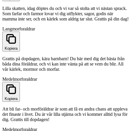
Lilla skatten, idag döptes du och vi var så stolta att vi nästan sprack.
Som farfar och farmor lovar vi dig utflykter, sagor, godis när
mamma inte ser, och en kärlek som aldrig tar slut. Grattis på din dag!
Lang
morforaldrar
Kopiera
Grattis på dopdagen, kära barnbarn! Du bär med dig det bästa från
båda dina föräldrar, och vi kan inte vänta på att se vem du blir. All
vår kärlek, mormor och morfar.
Medel
morforaldrar
Kopiera
Att bli far- och morföräldrar är som att få en andra chans att uppleva
det finaste i livet. Du är vår lilla stjärna och vi kommer alltid lysa för
dig. Grattis till dopdagen!
Medel
morforaldrar