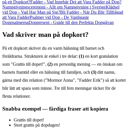
på ett Dopkort?
Fadder - Vad Innebär Det att Vara Fadder på Dop?
Namngivningsceremoni - Allt om Namngivning i Sverige
Klädsel
vid Dop - Vad Har Man på Sig?
Bli Fadder - När Du Blir Tillfrågad
att Vara Fadder
Psalmer vid Dop - De Vanligaste
Doppsalmerna
Doppresent - Guide till den Perfekta Dopgåvan
Vad skriver man på dopkort?
På ett dopkort skriver du en varm hälsning till barnet och
föräldrarna. Strukturen är enkel i tre delar:
(1)
en kort gratulation
som "Grattis till dopet!",
(2)
en personlig mening — en önskan om
barnets framtid eller en hälsning till familjen, och
(3)
ditt namn,
gärna med din relation ("Mormor Anna", "Fadder Erik") så att kortet
blir lätt att spara som minne. Tre till fem meningar räcker för de
flesta relationer.
Snabba exempel — färdiga fraser att kopiera
Grattis till dopet!
Stort grattis på dopdagen!