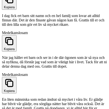
Kopiera
I dag fick ert barn sitt namn och en hel familj som lovar att alltid
finnas där. Det är den finaste gåvan någon kan få. Grattis till er och
till den lilla som gör ert liv så mycket rikare.
Medel
kanslosam
Kopiera
När jag håller ert barn och ser in i de där ögonen som är så nya och
så nyfikna, då förstår jag vad som är viktigt här i livet. Tack för att ni
delar denna dag med oss. Grattis till dopet.
Medel
kanslosam
Kopiera
En liten människa som redan ändrat så mycket i våra liv. Er glädje
har blivit vår glädje, era sörgliga nätter har blivit våra också. Det är
så det är med familj. Grattis på dopdagen, vi är alltid här för er.