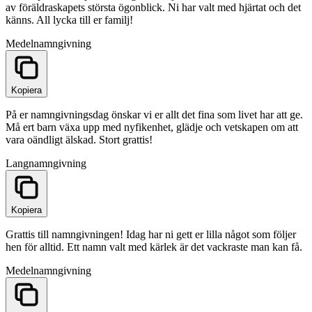
av föräldraskapets största ögonblick. Ni har valt med hjärtat och det
känns. All lycka till er familj!
Medel
namngivning
Kopiera
På er namngivningsdag önskar vi er allt det fina som livet har att ge.
Må ert barn växa upp med nyfikenhet, glädje och vetskapen om att
vara oändligt älskad. Stort grattis!
Lang
namngivning
Kopiera
Grattis till namngivningen! Idag har ni gett er lilla något som följer
hen för alltid. Ett namn valt med kärlek är det vackraste man kan få.
Medel
namngivning