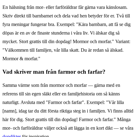
En hälsning från mor- eller farföräldrar får gärna vara känslosam.
Skriv direkt till barnbarnet och dela vad hen betyder för er. Två till
fyra meningar fungerar bra. Exempel: "Kära barnbarn, att få se dig
döpas är en av de finaste stunderna i våra liv. Vi älskar dig så
mycket. Stort grattis till din dopdag! Mormor och morfar." Variant:
"Välkommen till familjen, vår lilla skatt. Du är redan så älskad.
Mormor & morfar."
Vad skriver man från farmor och farfar?
Samma värme som från mormor och morfar — gärna med en
referens till sin egen släkt eller en familjehistoria om så känns
naturligt. Avsluta med "Farmor och farfar". Exempel: "Vår lilla
[namn], idag tar du ditt första riktiga steg in i familjen. Vi finns alltid
här för dig. Stort grattis till din dopdag! Farmor och farfar." Många
mor- och farföräldrar väljer också att lägga in en kort dikt — se våra
dopdikter
för inspiration.