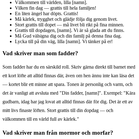
Välkommen till världen, lilla [namn].
Vilken fin dag — grattis till hela familjen!
En liten ängel har döpts. Grattis!
Må kärlek, trygghet och glädje följa dig genom livet.
Stort grattis till dopet — må livet bli rikt på fina minnen.
Grattis till dopdagen, [namn]. Vi är så glada att du finns.
Må Gud välsigna dig och din familj på denna fina dag.
Lycka till på din väg, lilla [namn]. Vi tänker på er!
Vad skriver man som fadder?
Som fadder har du en särskild roll. Skriv gärna direkt till barnet med
ett kort löfte att alltid finnas där, även om hen ännu inte kan läsa det
— kortet blir ett minne att spara. Tonen är personlig och varm, och
det är vanligt att avsluta med "Din fadder, [namn]". Exempel: "Kära
gudbarn, idag har jag lovat att alltid finnas där för dig. Det är ett av
mitt livs finaste löften. Stort grattis till din dopdag — och
välkommen till en värld full av kärlek."
Vad skriver man från mormor och morfar?