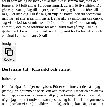
ser ut som att jag lyssnar - det är inte riktigt samma sak, men det
fungerar. På fullt allvar: [brudens namn], du är mitt livs kärlek. Du
gör varje vanlig dag till något speciellt, och jag kan inte föreställa
mig livet utan dig. Du får mig att vilja bli bättre, och du accepterar
mig när jag inte är på mitt bästa. Det är allt jag någonsin kan önska.
Jag vill också tacka mina svärföräldrar för att ni välkomnar mig in i
er familj, och mina föräldrar för att ni alltid trott på mig. Till alla
gäster: tack för att ni firar med oss. Höj glaset för kärlek, skratt och
ett långt liv tillsammans. Skål!
brudgum
Kopiera
Best mans tal - Klassiskt och varmt
forlovare
Kära brudpar, familjer och gäster. För er som inte vet det så är jag
[namn], brudgummens bästa vän och förlovare. Det är en ära att stå
här i dag, även om det innebar att jag var tvungen att skriva ett tal,
något jag normalt undviker som pesten. Jag har känt [brudgummens
namn] sedan vi var [ung ålder/tidpunkt], och jag kan säga er att han