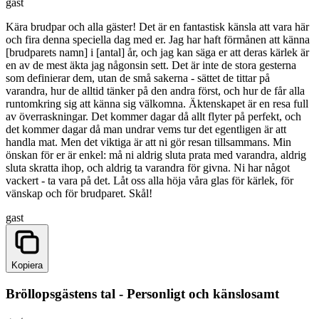
gast
Kära brudpar och alla gäster! Det är en fantastisk känsla att vara här
och fira denna speciella dag med er. Jag har haft förmånen att känna
[brudparets namn] i [antal] år, och jag kan säga er att deras kärlek är
en av de mest äkta jag någonsin sett. Det är inte de stora gesterna
som definierar dem, utan de små sakerna - sättet de tittar på
varandra, hur de alltid tänker på den andra först, och hur de får alla
runtomkring sig att känna sig välkomna. Äktenskapet är en resa full
av överraskningar. Det kommer dagar då allt flyter på perfekt, och
det kommer dagar då man undrar vems tur det egentligen är att
handla mat. Men det viktiga är att ni gör resan tillsammans. Min
önskan för er är enkel: må ni aldrig sluta prata med varandra, aldrig
sluta skratta ihop, och aldrig ta varandra för givna. Ni har något
vackert - ta vara på det. Låt oss alla höja våra glas för kärlek, för
vänskap och för brudparet. Skål!
gast
Kopiera
Bröllopsgästens tal - Personligt och känslosamt