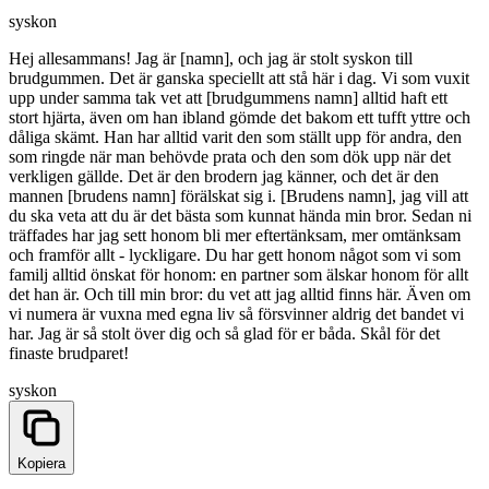
syskon
Hej allesammans! Jag är [namn], och jag är stolt syskon till
brudgummen. Det är ganska speciellt att stå här i dag. Vi som vuxit
upp under samma tak vet att [brudgummens namn] alltid haft ett
stort hjärta, även om han ibland gömde det bakom ett tufft yttre och
dåliga skämt. Han har alltid varit den som ställt upp för andra, den
som ringde när man behövde prata och den som dök upp när det
verkligen gällde. Det är den brodern jag känner, och det är den
mannen [brudens namn] förälskat sig i. [Brudens namn], jag vill att
du ska veta att du är det bästa som kunnat hända min bror. Sedan ni
träffades har jag sett honom bli mer eftertänksam, mer omtänksam
och framför allt - lyckligare. Du har gett honom något som vi som
familj alltid önskat för honom: en partner som älskar honom för allt
det han är. Och till min bror: du vet att jag alltid finns här. Även om
vi numera är vuxna med egna liv så försvinner aldrig det bandet vi
har. Jag är så stolt över dig och så glad för er båda. Skål för det
finaste brudparet!
syskon
Kopiera