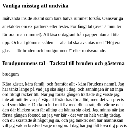
Vanliga misstag att undvika
Inåtvända inside-skämt som bara halva rummet förstår. Oansvariga
anekdoter om ex-partners eller fester. För långt tal (över 7 minuter
förlorar man rummet). Att läsa ordagrant från papper utan att titta
upp. Och att glömma skålen — alla tal ska avslutas med "Höj era
glas — för bruden och brudgummen!" eller motsvarande.
Brudgummens tal - Tacktal till bruden och gästerna
brudgum
Kära gäster, kära familj, och framför allt - kära [brudens namn]. Jag
har tänkt länge på vad jag ska säga i dag, och sanningen är att inga
ord riktigt räcker till. När jag första gången träffade dig visste jag
inte att mitt liv var på väg att förändras för alltid, men det var precis
vad som hände. Du kom in i mitt liv med ditt skratt, din värme och
den där blicken som får allting att känna sig okej. Jag minns när jag
första gången förstod att jag var kär - det var en helt vanlig tisdag,
och du skrattade åt något jag sa, och jag tänkte: den här människan
vill jag vakna bredvid varje morgon. I dag har jag fått lova dig precis