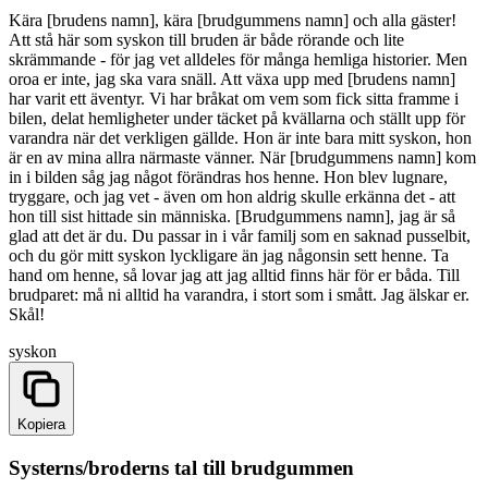
Kära [brudens namn], kära [brudgummens namn] och alla gäster!
Att stå här som syskon till bruden är både rörande och lite
skrämmande - för jag vet alldeles för många hemliga historier. Men
oroa er inte, jag ska vara snäll. Att växa upp med [brudens namn]
har varit ett äventyr. Vi har bråkat om vem som fick sitta framme i
bilen, delat hemligheter under täcket på kvällarna och ställt upp för
varandra när det verkligen gällde. Hon är inte bara mitt syskon, hon
är en av mina allra närmaste vänner. När [brudgummens namn] kom
in i bilden såg jag något förändras hos henne. Hon blev lugnare,
tryggare, och jag vet - även om hon aldrig skulle erkänna det - att
hon till sist hittade sin människa. [Brudgummens namn], jag är så
glad att det är du. Du passar in i vår familj som en saknad pusselbit,
och du gör mitt syskon lyckligare än jag någonsin sett henne. Ta
hand om henne, så lovar jag att jag alltid finns här för er båda. Till
brudparet: må ni alltid ha varandra, i stort som i smått. Jag älskar er.
Skål!
syskon
Kopiera
Systerns/broderns tal till brudgummen