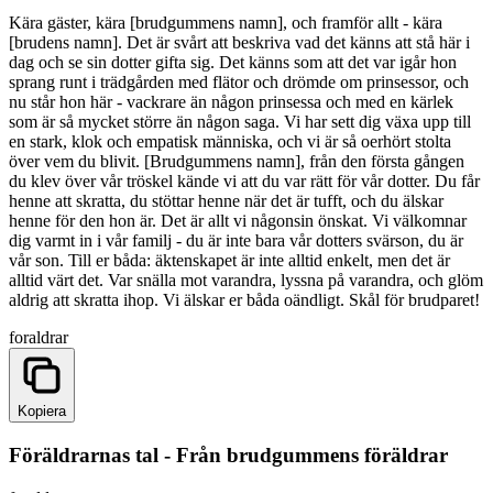
Kära gäster, kära [brudgummens namn], och framför allt - kära
[brudens namn]. Det är svårt att beskriva vad det känns att stå här i
dag och se sin dotter gifta sig. Det känns som att det var igår hon
sprang runt i trädgården med flätor och drömde om prinsessor, och
nu står hon här - vackrare än någon prinsessa och med en kärlek
som är så mycket större än någon saga. Vi har sett dig växa upp till
en stark, klok och empatisk människa, och vi är så oerhört stolta
över vem du blivit. [Brudgummens namn], från den första gången
du klev över vår tröskel kände vi att du var rätt för vår dotter. Du får
henne att skratta, du stöttar henne när det är tufft, och du älskar
henne för den hon är. Det är allt vi någonsin önskat. Vi välkomnar
dig varmt in i vår familj - du är inte bara vår dotters svärson, du är
vår son. Till er båda: äktenskapet är inte alltid enkelt, men det är
alltid värt det. Var snälla mot varandra, lyssna på varandra, och glöm
aldrig att skratta ihop. Vi älskar er båda oändligt. Skål för brudparet!
foraldrar
Kopiera
Föräldrarnas tal - Från brudgummens föräldrar