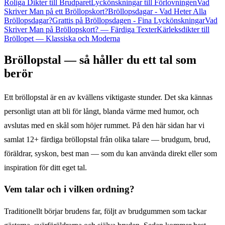
Roliga Dikter till Brudparet
Lyckönskningar till Förlovningen
Vad
Skriver Man på ett Bröllopskort?
Bröllopsdagar - Vad Heter Alla
Bröllopsdagar?
Grattis på Bröllopsdagen - Fina Lyckönskningar
Vad
Skriver Man på Bröllopskort? — Färdiga Texter
Kärleksdikter till
Bröllopet — Klassiska och Moderna
Bröllopstal — så håller du ett tal som
berör
Ett bröllopstal är en av kvällens viktigaste stunder. Det ska kännas
personligt utan att bli för långt, blanda värme med humor, och
avslutas med en skål som höjer rummet. På den här sidan har vi
samlat 12+ färdiga bröllopstal från olika talare — brudgum, brud,
föräldrar, syskon, best man — som du kan använda direkt eller som
inspiration för ditt eget tal.
Vem talar och i vilken ordning?
Traditionellt börjar brudens far, följt av brudgummen som tackar