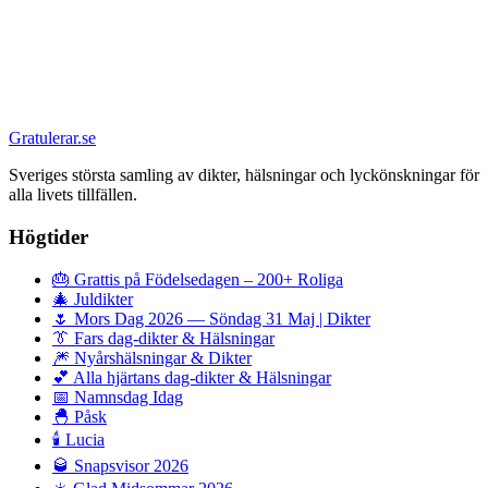
Gratulerar.se
Sveriges största samling av dikter, hälsningar och lyckönskningar för
alla livets tillfällen.
Högtider
🎂
Grattis på Födelsedagen – 200+ Roliga
🎄
Juldikter
🌷
Mors Dag 2026 — Söndag 31 Maj | Dikter
👔
Fars dag-dikter & Hälsningar
🎆
Nyårshälsningar & Dikter
💕
Alla hjärtans dag-dikter & Hälsningar
📅
Namnsdag Idag
🐣
Påsk
🕯️
Lucia
🥃
Snapsvisor 2026