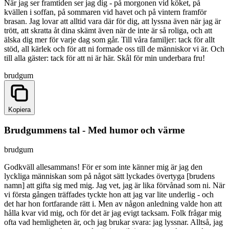
När jag ser framtiden ser jag dig - på morgonen vid köket, på
kvällen i soffan, på sommaren vid havet och på vintern framför
brasan. Jag lovar att alltid vara där för dig, att lyssna även när jag är
trött, att skratta åt dina skämt även när de inte är så roliga, och att
älska dig mer för varje dag som går. Till våra familjer: tack för allt
stöd, all kärlek och för att ni formade oss till de människor vi är. Och
till alla gäster: tack för att ni är här. Skål för min underbara fru!
brudgum
Kopiera
Brudgummens tal - Med humor och värme
brudgum
Godkväll allesammans! För er som inte känner mig är jag den
lyckliga människan som på något sätt lyckades övertyga [brudens
namn] att gifta sig med mig. Jag vet, jag är lika förvånad som ni. När
vi första gången träffades tyckte hon att jag var lite underlig - och
det har hon fortfarande rätt i. Men av någon anledning valde hon att
hålla kvar vid mig, och för det är jag evigt tacksam. Folk frågar mig
ofta vad hemligheten är, och jag brukar svara: jag lyssnar. Alltså, jag