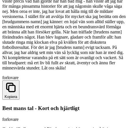
visste precis vad han gjorde när han bad mig - han visste att jag har
för många pinsamma historier för att jag någonsin skulle våga säga
nej. Men oroa er inte, jag har lovat att hålla mig till de mildare
versionerna. I stället för att avslöja för mycket ska jag berätta om den
[brudgummens namn] jag känner: en lojal vän som alltid ställer upp,
en människa med ett enormt hjärta och en beundransvärd förmåga
att bränna allt han försöker grilla. När han träffade [brudens namn]
förändrades något. Han blev lugnare, gladare och framför allt: han
slutade ringa mig klockan elva på kvällen för att diskutera
fotbollsresultat. För det är jag [brudens namn] evigt tacksam. På
allvar, jag har aldrig sett min vän så lycklig som när han är med dig.
Ni kompletterar varandra på ett sätt som är ovanligt och vackert. Så
till brudparet: må ert liv bli fullt av skratt, äventyr och ännu fler
minnesvärda stunder. Låt oss skåla!
forlovare
Kopiera
Best mans tal - Kort och hjärtligt
forlovare