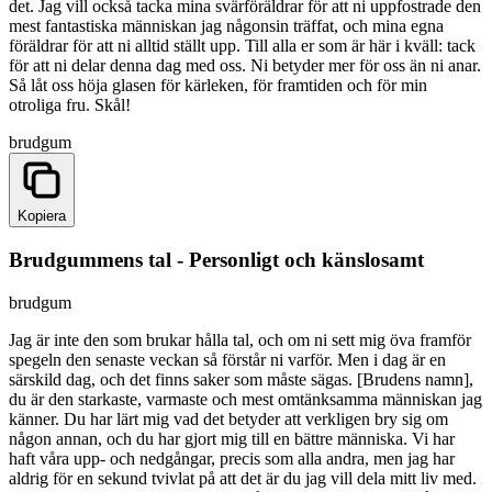
det. Jag vill också tacka mina svärföräldrar för att ni uppfostrade den
mest fantastiska människan jag någonsin träffat, och mina egna
föräldrar för att ni alltid ställt upp. Till alla er som är här i kväll: tack
för att ni delar denna dag med oss. Ni betyder mer för oss än ni anar.
Så låt oss höja glasen för kärleken, för framtiden och för min
otroliga fru. Skål!
brudgum
Kopiera
Brudgummens tal - Personligt och känslosamt
brudgum
Jag är inte den som brukar hålla tal, och om ni sett mig öva framför
spegeln den senaste veckan så förstår ni varför. Men i dag är en
särskild dag, och det finns saker som måste sägas. [Brudens namn],
du är den starkaste, varmaste och mest omtänksamma människan jag
känner. Du har lärt mig vad det betyder att verkligen bry sig om
någon annan, och du har gjort mig till en bättre människa. Vi har
haft våra upp- och nedgångar, precis som alla andra, men jag har
aldrig för en sekund tvivlat på att det är du jag vill dela mitt liv med.