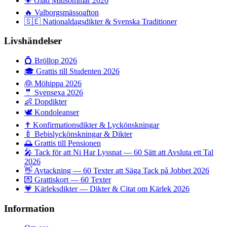
☀️
Glad Midsommar 2026
🔥
Valborgsmässoafton
🇸🇪
Nationaldagsdikter & Svenska Traditioner
Livshändelser
💍
Bröllop 2026
🎓
Grattis till Studenten 2026
👰
Möhippa 2026
🤵
Svensexa 2026
👶
Dopdikter
🕊️
Kondoleanser
✝️
Konfirmationsdikter & Lyckönskningar
🍼
Bebislyckönskningar & Dikter
🌅
Grattis till Pensionen
🎤
Tack för att Ni Har Lyssnat — 60 Sätt att Avsluta ett Tal
2026
👋
Avtackning — 60 Texter att Säga Tack på Jobbet 2026
💌
Grattiskort — 60 Texter
💗
Kärleksdikter — Dikter & Citat om Kärlek 2026
Information