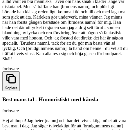
alltid varit en bra människa - även om hans smak i kläder länge var
diskutabel. Men så träffade han [brudens namn], och plötsligt
började han klä sig ordentligt, komma i tid och till och med laga mat
som gick att äta. Kärleken gör underverk, mina vänner. Jag minns
när han första gången berättade om [brudens namn] för mig. Han
hade det där uttrycket i ögonen som jag aldrig sett förut - som en
blandning av lycka och ren förvirring över att någon så fantastisk
ville vara med honom. Och jag förstod det direkt: det här är någon
speciellt. [Brudens namn], tack för att du gör min bästa vän så
lycklig. Och [brudgummens namn], ta hand om henne - du vet att du
träffat livets vinst. Kan alla resa sig och höja glasen för brudparet.
Skål!
forlovare
Kopiera
Best mans tal - Humoristiskt med känsla
forlovare
Hej allihopa! Jag heter [namn] och har det tvivelaktiga nöjet att vara
best man i dag. Jag säger tvivelaktigt för att [brudgummens namn]