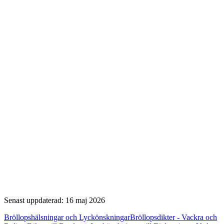
Senast uppdaterad: 16 maj 2026
Bröllopshälsningar och Lyckönskningar
Bröllopsdikter - Vackra och