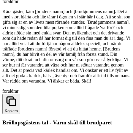
foraldrar
Kära gäster, kära [brudens namn] och [brudgummens namn]. Det är
med stort hjärta och lite tårar i ögonen vi står här i dag. Att se sin son
gifta sig är en av livets mest rörande stunder. [Brudgummens namn],
vi minns dig som den lilla pojken som alltid frågade 'varför?' och
aldrig nöjde sig med enkla svar. Den nyfikenhet och det drivande
som du hade redan då har format dig till den fina man du är i dag. Vi
har alltid vetat att du förtjänar någon alldeles speciell, och när du
träffade [brudens namn] förstod vi att du hittat henne. [Brudens
namn], du har blivit en del av vår familj från första stund. Din
värme, ditt skratt och din omsorg om vår son gör oss så lyckliga. Vi
ser hur ni får varandra att växa och hur ni stöttar varandra genom
allt. Det är precis vad kärlek handlar om. Vi önskar er ett liv fyllt av
allt det goda - kärlek, hälsa, äventyr och framför allt: tid tillsammans.
Var rädda om varandra. Vi älskar er båda. Skål!
foraldrar
Kopiera
Bröllopsgästens tal - Varm skål till brudparet