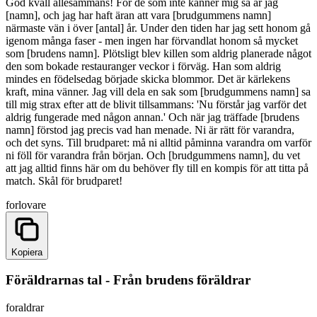
God kväll allesammans! För de som inte känner mig så är jag
[namn], och jag har haft äran att vara [brudgummens namn]
närmaste vän i över [antal] år. Under den tiden har jag sett honom gå
igenom många faser - men ingen har förvandlat honom så mycket
som [brudens namn]. Plötsligt blev killen som aldrig planerade något
den som bokade restauranger veckor i förväg. Han som aldrig
mindes en födelsedag började skicka blommor. Det är kärlekens
kraft, mina vänner. Jag vill dela en sak som [brudgummens namn] sa
till mig strax efter att de blivit tillsammans: 'Nu förstår jag varför det
aldrig fungerade med någon annan.' Och när jag träffade [brudens
namn] förstod jag precis vad han menade. Ni är rätt för varandra,
och det syns. Till brudparet: må ni alltid påminna varandra om varför
ni föll för varandra från början. Och [brudgummens namn], du vet
att jag alltid finns här om du behöver fly till en kompis för att titta på
match. Skål för brudparet!
forlovare
Kopiera
Föräldrarnas tal - Från brudens föräldrar
foraldrar