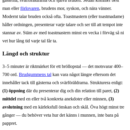
gästerna, svärföräldrarna och själva bruden. Sedan kommer best
man eller
förlovaren
, brudens mor, syskon, och nära vänner.
Modernt talar bruden också ofta. Toastmastern (eller toastmadame)
håller ordningen, presenterar varje talare och ser till att tempot inte
stannar av. Stäm av med toastmastern minst en vecka i förväg så ni
vet hur lång tid varje tal får ta.
Längd och struktur
3–5 minuter är riktmärket för ett bröllopstal — det motsvarar 400–
700 ord.
Brudgummens tal
kan vara något längre eftersom det
innehåller tack till gästerna och svärföräldrarna. Strukturera enligt:
(1) öppning
där du presenterar dig och din relation till paret,
(2)
mittdel
med en eller två konkreta anekdoter eller minnen,
(3)
avslutning
med en kärleksfull önskan och skål. Öva högt minst tre
gånger — du behöver veta hur det känns i munnen, inte bara på
pappret.