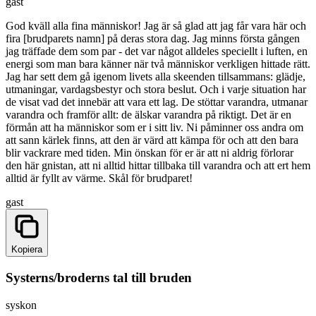
gast
God kväll alla fina människor! Jag är så glad att jag får vara här och
fira [brudparets namn] på deras stora dag. Jag minns första gången
jag träffade dem som par - det var något alldeles speciellt i luften, en
energi som man bara känner när två människor verkligen hittade rätt.
Jag har sett dem gå igenom livets alla skeenden tillsammans: glädje,
utmaningar, vardagsbestyr och stora beslut. Och i varje situation har
de visat vad det innebär att vara ett lag. De stöttar varandra, utmanar
varandra och framför allt: de älskar varandra på riktigt. Det är en
förmån att ha människor som er i sitt liv. Ni påminner oss andra om
att sann kärlek finns, att den är värd att kämpa för och att den bara
blir vackrare med tiden. Min önskan för er är att ni aldrig förlorar
den här gnistan, att ni alltid hittar tillbaka till varandra och att ert hem
alltid är fyllt av värme. Skål för brudparet!
gast
Kopiera
Systerns/broderns tal till bruden
syskon