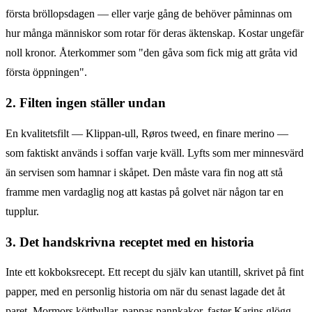
första bröllopsdagen — eller varje gång de behöver påminnas om
hur många människor som rotar för deras äktenskap. Kostar ungefär
noll kronor. Återkommer som "den gåva som fick mig att gråta vid
första öppningen".
2. Filten ingen ställer undan
En kvalitetsfilt — Klippan-ull, Røros tweed, en finare merino —
som faktiskt används i soffan varje kväll. Lyfts som mer minnesvärd
än servisen som hamnar i skåpet. Den måste vara fin nog att stå
framme men vardaglig nog att kastas på golvet när någon tar en
tupplur.
3. Det handskrivna receptet med en historia
Inte ett kokboksrecept. Ett recept du själv kan utantill, skrivet på fint
papper, med en personlig historia om när du senast lagade det åt
paret. Mormors köttbullar, pappas pannkakor, faster Karins glögg.