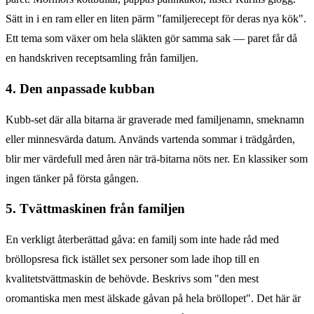
Sätt in i en ram eller en liten pärm "familjerecept för deras nya kök".
Ett tema som växer om hela släkten gör samma sak — paret får då
en handskriven receptsamling från familjen.
4. Den anpassade kubban
Kubb-set där alla bitarna är graverade med familjenamn, smeknamn
eller minnesvärda datum. Används vartenda sommar i trädgården,
blir mer värdefull med åren när trä-bitarna nöts ner. En klassiker som
ingen tänker på första gången.
5. Tvättmaskinen från familjen
En verkligt återberättad gåva: en familj som inte hade råd med
bröllopsresa fick istället sex personer som lade ihop till en
kvalitetstvättmaskin de behövde. Beskrivs som "den mest
oromantiska men mest älskade gåvan på hela bröllopet". Det här är