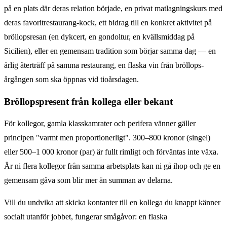
på en plats där deras relation började, en privat matlagningskurs med
deras favoritrestaurang-kock, ett bidrag till en konkret aktivitet på
bröllopsresan (en dykcert, en gondoltur, en kvällsmiddag på
Sicilien), eller en gemensam tradition som börjar samma dag — en
årlig återträff på samma restaurang, en flaska vin från bröllops­
årgången som ska öppnas vid tioårs­dagen.
Bröllopspresent från kollega eller bekant
För kollegor, gamla klasskamrater och perifera vänner gäller
principen "varmt men proportionerligt". 300–800 kronor (singel)
eller 500–1 000 kronor (par) är fullt rimligt och förväntas inte växa.
Är ni flera kollegor från samma arbetsplats kan ni gå ihop och ge en
gemensam gåva som blir mer än summan av delarna.
Vill du undvika att skicka kontanter till en kollega du knappt känner
socialt utanför jobbet, fungerar smågåvor: en flaska