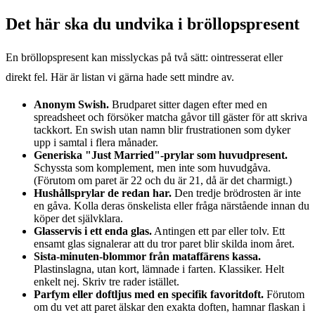
Det här ska du undvika i bröllopspresent
En bröllopspresent kan misslyckas på två sätt: ointresserat eller
direkt fel. Här är listan vi gärna hade sett mindre av.
Anonym Swish.
Brudparet sitter dagen efter med en
spreadsheet och försöker matcha gåvor till gäster för att skriva
tackkort. En swish utan namn blir frustrationen som dyker
upp i samtal i flera månader.
Generiska "Just Married"-prylar som huvudpresent.
Schyssta som komplement, men inte som huvudgåva.
(Förutom om paret är 22 och du är 21, då är det charmigt.)
Hushållsprylar de redan har.
Den tredje brödrosten är inte
en gåva. Kolla deras önskelista eller fråga närstående innan du
köper det självklara.
Glasservis i ett enda glas.
Antingen ett par eller tolv. Ett
ensamt glas signalerar att du tror paret blir skilda inom året.
Sista-minuten-blommor från mataffärens kassa.
Plastinslagna, utan kort, lämnade i farten. Klassiker. Helt
enkelt nej. Skriv tre rader istället.
Parfym eller doftljus med en specifik favoritdoft.
Förutom
om du vet att paret älskar den exakta doften, hamnar flaskan i