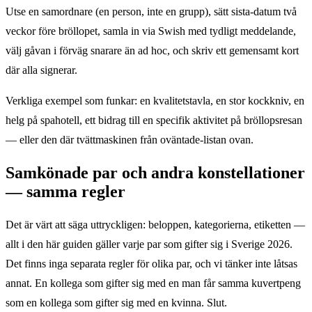
Utse en samordnare (en person, inte en grupp), sätt sista-datum två
veckor före bröllopet, samla in via Swish med tydligt meddelande,
välj gåvan i förväg snarare än ad hoc, och skriv ett gemensamt kort
där alla signerar.
Verkliga exempel som funkar: en kvalitetstavla, en stor kockkniv, en
helg på spahotell, ett bidrag till en specifik aktivitet på bröllopsresan
— eller den där tvättmaskinen från oväntade-listan ovan.
Samkönade par och andra konstellationer
— samma regler
Det är värt att säga uttryckligen: beloppen, kategorierna, etiketten —
allt i den här guiden gäller varje par som gifter sig i Sverige 2026.
Det finns inga separata regler för olika par, och vi tänker inte låtsas
annat. En kollega som gifter sig med en man får samma kuvertpeng
som en kollega som gifter sig med en kvinna. Slut.