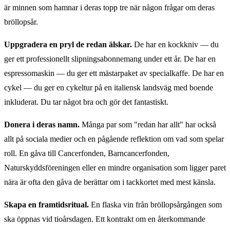
är minnen som hamnar i deras topp tre när någon frågar om deras
bröllopsår.
Uppgradera en pryl de redan älskar.
De har en kockkniv — du
ger ett professionellt slipningsabonnemang under ett år. De har en
espressomaskin — du ger ett mästarpaket av specialkaffe. De har en
cykel — du ger en cykeltur på en italiensk landsväg med boende
inkluderat. Du tar något bra och gör det fantastiskt.
Donera i deras namn.
Många par som "redan har allt" har också
allt på sociala medier och en pågående reflektion om vad som spelar
roll. En gåva till Cancerfonden, Barncancerfonden,
Naturskyddsföreningen eller en mindre organisation som ligger paret
nära är ofta den gåva de berättar om i tackkortet med mest känsla.
Skapa en framtidsritual.
En flaska vin från bröllops­årgången som
ska öppnas vid tio­års­dagen. Ett kontrakt om en återkommande