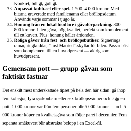
Konkret, billigt, gulligt.
Anpassat kubb-set eller spel.
1 500–4 000 kronor. Med
bitarna graverade med familjenamn eller bröllops­datum.
Används varje sommar i tjugo år.
Honung från en lokal biodlare i gåvoförpackning.
300–
800 kronor. Liten gåva, hög kvalitet, perfekt som komplement
till ett kuvert. Plus: honung håller årtionden.
Roliga gåvor från fest- och bröllopsbutiker.
Signerings­
ramar, ringkuddar, "Just Married"-skyltar för bilen. Passar bäst
som komplement till en huvudpresent — aldrig som
huvudpresent.
Gemensam pott — grupp-gåvan som
faktiskt fastnar
Det enskilt mest underskattade tipset på hela den här sidan: gå ihop
fem kollegor, fyra syskonbarn eller sex bröllopsvänner och lägg en
pott. 1 000 kronor var från fem personer blir 5 000 kronor — och 5
000 kronor köper en kvalitetsgåva som följer paret i decennier. Fem
separata småkuvert blir abstrakta belopp i en Excel-fil.