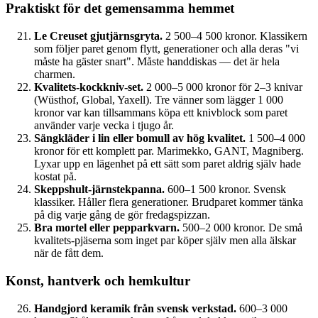
Praktiskt för det gemensamma hemmet
Le Creuset gjutjärnsgryta.
2 500–4 500 kronor. Klassikern
som följer paret genom flytt, generationer och alla deras "vi
måste ha gäster snart". Måste handdiskas — det är hela
charmen.
Kvalitets-kockkniv-set.
2 000–5 000 kronor för 2–3 knivar
(Wüsthof, Global, Yaxell). Tre vänner som lägger 1 000
kronor var kan tillsammans köpa ett knivblock som paret
använder varje vecka i tjugo år.
Sängkläder i lin eller bomull av hög kvalitet.
1 500–4 000
kronor för ett komplett par. Marimekko, GANT, Magniberg.
Lyxar upp en lägenhet på ett sätt som paret aldrig själv hade
kostat på.
Skeppshult-järnstekpanna.
600–1 500 kronor. Svensk
klassiker. Håller flera generationer. Brudparet kommer tänka
på dig varje gång de gör fredagspizzan.
Bra mortel eller pepparkvarn.
500–2 000 kronor. De små
kvalitets-pjäserna som inget par köper själv men alla älskar
när de fått dem.
Konst, hantverk och hemkultur
Handgjord keramik från svensk verkstad.
600–3 000