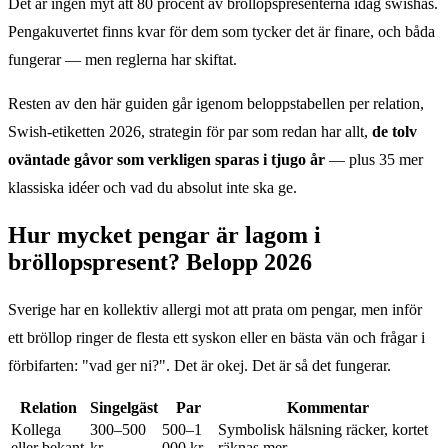
Det är ingen myt att 80 procent av bröllopspresenterna idag swishas.
Pengakuvertet finns kvar för dem som tycker det är finare, och båda
fungerar — men reglerna har skiftat.
Resten av den här guiden går igenom belopps­tabellen per relation,
Swish-etiketten 2026, strategin för par som redan har allt,
de tolv
oväntade gåvor som verkligen sparas i tjugo år
— plus 35 mer
klassiska idéer och vad du absolut inte ska ge.
Hur mycket pengar är lagom i
bröllopspresent? Belopp 2026
Sverige har en kollektiv allergi mot att prata om pengar, men inför
ett bröllop ringer de flesta ett syskon eller en bästa vän och frågar i
förbifarten: "vad ger ni?". Det är okej. Det är så det fungerar.
Relation
Singelgäst
Par
Kommentar
Kollega
300–500
500–1
Symbolisk hälsning räcker, kortet
eller bekant
kr
000 kr
räknas mer