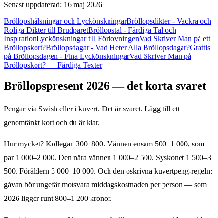
Senast uppdaterad: 16 maj 2026
Bröllopshälsningar och Lyckönskningar
Bröllopsdikter - Vackra och
Roliga Dikter till Brudparet
Bröllopstal - Färdiga Tal och
Inspiration
Lyckönskningar till Förlovningen
Vad Skriver Man på ett
Bröllopskort?
Bröllopsdagar - Vad Heter Alla Bröllopsdagar?
Grattis
på Bröllopsdagen - Fina Lyckönskningar
Vad Skriver Man på
Bröllopskort? — Färdiga Texter
Bröllopspresent 2026 — det korta svaret
Pengar via Swish eller i kuvert. Det är svaret. Lägg till ett
genomtänkt kort och du är klar.
Hur mycket? Kollegan 300–800. Vännen ensam 500–1 000, som
par 1 000–2 000. Den nära vännen 1 000–2 500. Syskonet 1 500–3
500. Föräldern 3 000–10 000. Och den oskrivna kuvertpeng-regeln:
gåvan bör ungefär motsvara middagskostnaden per person — som
2026 ligger runt 800–1 200 kronor.