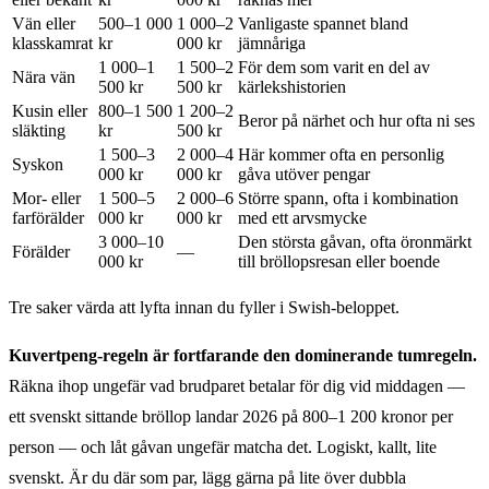
Vän eller
500–1 000
1 000–2
Vanligaste spannet bland
klasskamrat
kr
000 kr
jämnåriga
1 000–1
1 500–2
För dem som varit en del av
Nära vän
500 kr
500 kr
kärlekshistorien
Kusin eller
800–1 500
1 200–2
Beror på närhet och hur ofta ni ses
släkting
kr
500 kr
1 500–3
2 000–4
Här kommer ofta en personlig
Syskon
000 kr
000 kr
gåva utöver pengar
Mor- eller
1 500–5
2 000–6
Större spann, ofta i kombination
farförälder
000 kr
000 kr
med ett arvsmycke
3 000–10
Den största gåvan, ofta öronmärkt
Förälder
—
000 kr
till bröllopsresan eller boende
Tre saker värda att lyfta innan du fyller i Swish-beloppet.
Kuvertpeng-regeln är fortfarande den dominerande tumregeln.
Räkna ihop ungefär vad brudparet betalar för dig vid middagen —
ett svenskt sittande bröllop landar 2026 på 800–1 200 kronor per
person — och låt gåvan ungefär matcha det. Logiskt, kallt, lite
svenskt. Är du där som par, lägg gärna på lite över dubbla