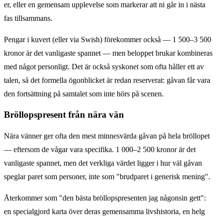
er, eller en gemensam upplevelse som markerar att ni går in i nästa
fas tillsammans.
Pengar i kuvert (eller via Swish) förekommer också — 1 500–3 500
kronor är det vanligaste spannet — men beloppet brukar kombineras
med något personligt. Det är också syskonet som ofta håller ett av
talen, så det formella ögonblicket är redan reserverat: gåvan får vara
den fortsättning på samtalet som inte hörs på scenen.
Bröllopspresent från nära vän
Nära vänner ger ofta den mest minnesvärda gåvan på hela bröllopet
— eftersom de vågar vara specifika. 1 000–2 500 kronor är det
vanligaste spannet, men det verkliga värdet ligger i hur väl gåvan
speglar paret som personer, inte som "brudparet i generisk mening".
Återkommer som "den bästa bröllopspresenten jag någonsin gett":
en specialgjord karta över deras gemensamma livshistoria, en helg