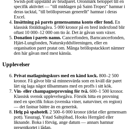
Swish-pott uppställd av brudparet. Öronmärk beloppet till en
specifik aktivitet — "till middagen på Saint-Tropez" hamnar i
deras tacktal, "till bröllopsresan generellt" hamnar i deras
Excel.
Insättning på parets gemensamma konto eller fond.
En
klassisk föräldragåva. 5 000 kronor på en bred indexfond blir
oftast 10 000–12 000 om tio år. Det är gåvan som växer.
Donation i parets namn.
Cancerfonden, Barncancerfonden,
Hjärt-Lungfonden, Naturskyddsföreningen, eller en
organisation paret pratat om. Många bröllops­tackkort nämner
den här gåvan med mest känsla.
Upplevelser
Privat matlagningskurs med en känd kock.
800–2 500
kronor. Få gåvor blir så minnesvärda som en kväll där paret
lärt sig laga något tillsammans med en proffs i sitt kök.
Vin- eller champagne­provning för två.
600–1 500 kronor.
Klassisk svensk upplevelsegåva. Försök hitta en provning
med en specifik fokus (svenska viner, naturviner, en region)
— det fastnar bättre än en generisk.
Helg på spahotell.
2 500–6 000 kronor (delat eller gemensam
pott). Yasuragi, Ystad Saltsjöbad, Hooks Herrgård eller
liknande. Boka i förväg, ange datum — annars hamnar
presentkortet i lådan.