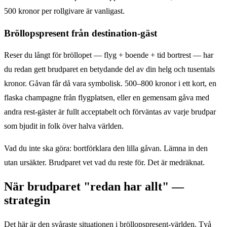
500 kronor per rollgivare är vanligast.
Bröllopspresent från destination-gäst
Reser du långt för bröllopet — flyg + boende + tid bortrest — har
du redan gett brudparet en betydande del av din helg och tusentals
kronor. Gåvan får då vara symbolisk. 500–800 kronor i ett kort, en
flaska champagne från flygplatsen, eller en gemensam gåva med
andra rest-gäster är fullt acceptabelt och förväntas av varje brudpar
som bjudit in folk över halva världen.
Vad du inte ska göra: bortförklara den lilla gåvan. Lämna in den
utan ursäkter. Brudparet vet vad du reste för. Det är medräknat.
När brudparet "redan har allt" —
strategin
Det här är den svåraste situationen i bröllopspresent-världen. Två