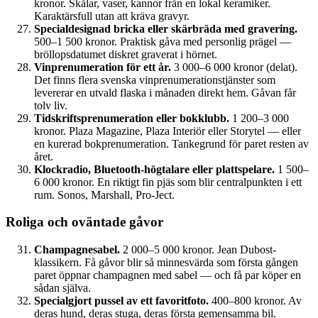
kronor. Skålar, vaser, kannor från en lokal keramiker.
Karaktärsfull utan att kräva gravyr.
Specialdesignad bricka eller skärbräda med gravering.
500–1 500 kronor. Praktisk gåva med personlig prägel —
bröllops­datumet diskret graverat i hörnet.
Vinprenumeration för ett år.
3 000–6 000 kronor (delat).
Det finns flera svenska vinprenumerations­tjänster som
levererar en utvald flaska i månaden direkt hem. Gåvan får
tolv liv.
Tidskriftsprenumeration eller bokklubb.
1 200–3 000
kronor. Plaza Magazine, Plaza Interiör eller Storytel — eller
en kurerad bokprenumeration. Tankegrund för paret resten av
året.
Klockradio, Bluetooth-högtalare eller plattspelare.
1 500–
6 000 kronor. En riktigt fin pjäs som blir centralpunkten i ett
rum. Sonos, Marshall, Pro-Ject.
Roliga och oväntade gåvor
Champagnesabel.
2 000–5 000 kronor. Jean Dubost-
klassikern. Få gåvor blir så minnesvärda som första gången
paret öppnar champagnen med sabel — och få par köper en
sådan själva.
Specialgjort pussel av ett favoritfoto.
400–800 kronor. Av
deras hund, deras stuga, deras första gemensamma bil.