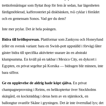
trettiofemåringar som flyttat ihop för fem år sedan, har lägenheten
färdig­möblerad, kafferosteriet på diskbänken, två cyklar i förrådet
och en gemensam Sonos. Vad ger du dem?
Inte mer prylar. Det är hela poängen.
Bidra till bröllopsresan.
Plattformar som Zankyou och Honeyfund
(eller en svensk variant: bara en Swish-pott uppställd i förväg) låter
gäster bidra till specifika aktiviteter snarare än en abstrakt
klumpsumma. En kväll på en takbar i Mexico City, en dykcert i
Egypten, en privat segeltur på Korsika — bidragen blir minnen, inte
bara siffror.
Ge en upplevelse de aldrig hade köpt själva.
En privat
champagneprovning i Reims, en helikoptertur över Stockholms
skärgård, en kockmiddag i deras hem av en stjärnkock, en
ballongtur ovanför Skåne i gryningen. Det är inte överrullad lyx; det