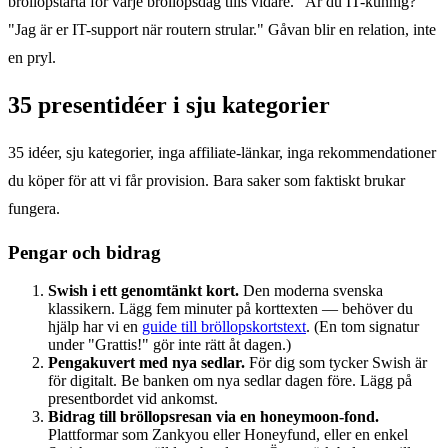
bröllopstårta för varje bröllopsdag tills vidare." Är du IT-kunnig?
"Jag är er IT-support när routern strular." Gåvan blir en relation, inte
en pryl.
35 presentidéer i sju kategorier
35 idéer, sju kategorier, inga affiliate-länkar, inga rekommendationer
du köper för att vi får provision. Bara saker som faktiskt brukar
fungera.
Pengar och bidrag
Swish i ett genomtänkt kort.
Den moderna svenska
klassikern. Lägg fem minuter på korttexten — behöver du
hjälp har vi en
guide till bröllopskorts­text
. (En tom signatur
under "Grattis!" gör inte rätt åt dagen.)
Pengakuvert med nya sedlar.
För dig som tycker Swish är
för digitalt. Be banken om nya sedlar dagen före. Lägg på
presentbordet vid ankomst.
Bidrag till bröllopsresan via en honeymoon-fond.
Plattformar som Zankyou eller Honeyfund, eller en enkel