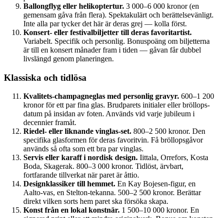
Ballongflyg eller helikoptertur.
3 000–6 000 kronor (en
gemensam gåva från flera). Spektakulärt och berättelsevänligt.
Inte alla par tycker det här är deras grej — kolla först.
Konsert- eller festivalbiljetter till deras favoritartist.
Variabelt. Specifik och personlig. Bonuspoäng om biljetterna
är till en konsert månader fram i tiden — gåvan får dubbel
livslängd genom planeringen.
Klassiska och tidlösa
Kvalitets-champagneglas med personlig gravyr.
600–1 200
kronor för ett par fina glas. Brudparets initialer eller bröllops­
datum på insidan av foten. Används vid varje jubileum i
decennier framåt.
Riedel- eller liknande vinglas-set.
800–2 500 kronor. Den
specifika glasformen för deras favoritvin. Få bröllopsgåvor
används så ofta som ett bra par vinglas.
Servis eller karaff i nordisk design.
Iittala, Orrefors, Kosta
Boda, Skagerak. 800–3 000 kronor. Tidlöst, ärvbart,
fortfarande tillverkat när paret är åttio.
Designklassiker till hemmet.
En Kay Bojesen-figur, en
Aalto-vas, en Stelton-tekanna. 500–2 500 kronor. Berättar
direkt vilken sorts hem paret ska försöka skapa.
Konst från en lokal konstnär.
1 500–10 000 kronor. En