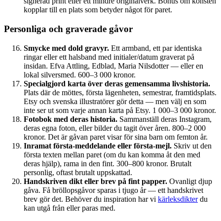
signerad print eller ett mindre originalverk. Bonus om konsten
kopplar till en plats som betyder något för paret.
Personliga och graverade gåvor
Smycke med dold gravyr.
Ett armband, ett par identiska
ringar eller ett halsband med initialer/datum graverat på
insidan. Efva Attling, Edblad, Maria Nilsdotter — eller en
lokal silversmed. 600–3 000 kronor.
Specialgjord karta över deras gemensamma livshistoria.
Plats där de möttes, första lägenheten, semestrar, framtidsplats.
Etsy och svenska illustratörer gör detta — men välj en som
inte ser ut som varje annan karta på Etsy. 1 000–3 000 kronor.
Fotobok med deras historia.
Sammanställ deras Instagram,
deras egna foton, eller bilder du tagit över åren. 800–2 000
kronor. Det är gåvan paret visar för sina barn om femton år.
Inramat första-meddelande eller första-mejl.
Skriv ut den
första texten mellan paret (om du kan komma åt den med
deras hjälp), rama in den fint. 300–800 kronor. Brutalt
personlig, oftast brutalt uppskattad.
Handskriven dikt eller brev på fint papper.
Ovanligt djup
gåva. Få bröllopsgåvor sparas i tjugo år — ett handskrivet
brev gör det. Behöver du inspiration har vi
kärleksdikter
du
kan utgå från eller paras med.