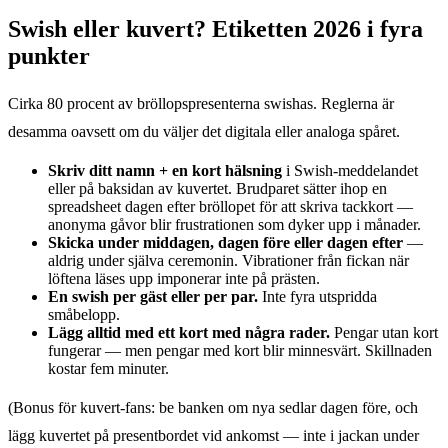
Swish eller kuvert? Etiketten 2026 i fyra
punkter
Cirka 80 procent av bröllopspresenterna swishas. Reglerna är
desamma oavsett om du väljer det digitala eller analoga spåret.
Skriv ditt namn + en kort hälsning
i Swish-meddelandet
eller på baksidan av kuvertet. Brudparet sätter ihop en
spreadsheet dagen efter bröllopet för att skriva tackkort —
anonyma gåvor blir frustrationen som dyker upp i månader.
Skicka under middagen, dagen före eller dagen efter
—
aldrig under själva ceremonin. Vibrationer från fickan när
löftena läses upp imponerar inte på prästen.
En swish per gäst eller per par.
Inte fyra utspridda
småbelopp.
Lägg alltid med ett kort med några rader.
Pengar utan kort
fungerar — men pengar med kort blir minnesvärt. Skillnaden
kostar fem minuter.
(Bonus för kuvert-fans: be banken om nya sedlar dagen före, och
lägg kuvertet på presentbordet vid ankomst — inte i jackan under