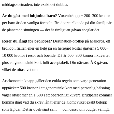
middagskostnaden, inte exakt det dubbla.
Är du gäst med inbjudna barn?
Vuxenbelopp + 200–300 kronor
per barn är den vanliga formeln. Brudparet räknade på din familj när
de planerade sittningen — det är rimligt att gåvan speglar det.
Reser du långt för bröllopet?
Destination-bröllop på Mallorca, ett
bröllop i fjällen eller en helg på en herrgård kostar gästerna 5 000–
10 000 kronor i resor och boende. Då är 500–800 kronor i kuvertet,
plus ett genomtänkt kort, fullt acceptabelt. Din närvaro ÄR gåvan,
vilket de oftast vet om.
Är ekonomin knapp gäller den enkla regeln som varje generation
upptäcker: 500 kronor i ett genomtänkt kort med personlig hälsning
väger oftast mer än 1 500 i ett opersonligt kuvert. Brudparet kommer
komma ihåg vad du skrev långt efter de glömt vilket exakt belopp
som låg där. Det är obekvämt sant — och dessutom budget-vänligt.