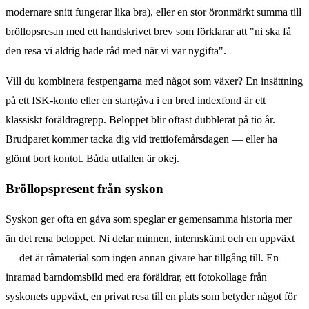
modernare snitt fungerar lika bra), eller en stor öronmärkt summa till
bröllopsresan med ett handskrivet brev som förklarar att "ni ska få
den resa vi aldrig hade råd med när vi var nygifta".
Vill du kombinera festpengarna med något som växer? En insättning
på ett ISK-konto eller en startgåva i en bred indexfond är ett
klassiskt föräldragrepp. Beloppet blir oftast dubblerat på tio år.
Brudparet kommer tacka dig vid trettiofemårsdagen — eller ha
glömt bort kontot. Båda utfallen är okej.
Bröllopspresent från syskon
Syskon ger ofta en gåva som speglar er gemensamma historia mer
än det rena beloppet. Ni delar minnen, internskämt och en uppväxt
— det är råmaterial som ingen annan givare har tillgång till. En
inramad barndomsbild med era föräldrar, ett fotokollage från
syskonets uppväxt, en privat resa till en plats som betyder något för