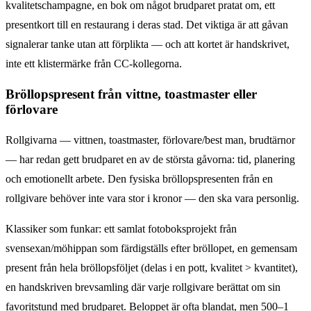
kvalitetschampagne, en bok om något brudparet pratat om, ett
presentkort till en restaurang i deras stad. Det viktiga är att gåvan
signalerar tanke utan att förplikta — och att kortet är handskrivet,
inte ett klistermärke från CC-kollegorna.
Bröllopspresent från vittne, toastmaster eller
förlovare
Rollgivarna — vittnen, toastmaster, förlovare/best man, brudtärnor
— har redan gett brudparet en av de största gåvorna: tid, planering
och emotionellt arbete. Den fysiska bröllopspresenten från en
rollgivare behöver inte vara stor i kronor — den ska vara personlig.
Klassiker som funkar: ett samlat fotoboksprojekt från
svensexan/möhippan som färdigställs efter bröllopet, en gemensam
present från hela bröllopsföljet (delas i en pott, kvalitet > kvantitet),
en handskriven brev­samling där varje rollgivare berättat om sin
favoritstund med brudparet. Beloppet är ofta blandat, men 500–1