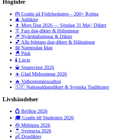
Högtider
🎂
Grattis på Födelsedagen – 200+ Roliga
🎄
Juldikter
🌷
Mors Dag 2026 — Söndag 31 Maj | Dikter
👔
Fars dag-dikter & Hälsningar
🎆
Nyårshälsningar & Dikter
💕
Alla hjärtans dag-dikter & Hälsningar
📅
Namnsdag Idag
🐣
Påsk
🕯️
Lucia
🥃
Snapsvisor 2026
☀️
Glad Midsommar 2026
🔥
Valborgsmässoafton
🇸🇪
Nationaldagsdikter & Svenska Traditioner
Livshändelser
💍
Bröllop 2026
🎓
Grattis till Studenten 2026
👰
Möhippa 2026
🤵
Svensexa 2026
👶
Dopdikter