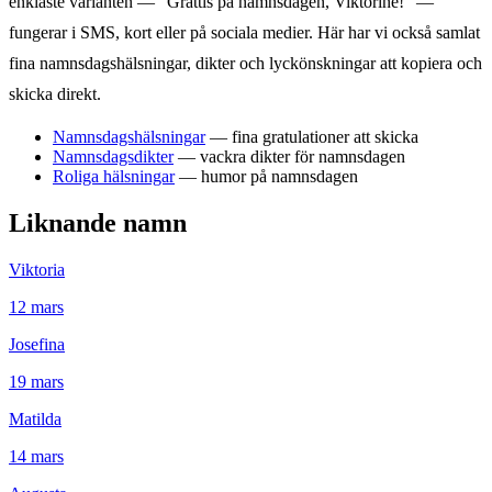
enklaste varianten — "Grattis på namnsdagen,
Viktorine
!" —
fungerar i SMS, kort eller på sociala medier. Här har vi också samlat
fina namnsdagshälsningar, dikter och lyckönskningar att kopiera och
skicka direkt.
Namnsdagshälsningar
— fina gratulationer att skicka
Namnsdagsdikter
— vackra dikter för namnsdagen
Roliga hälsningar
— humor på namnsdagen
Liknande namn
Viktoria
12
mars
Josefina
19
mars
Matilda
14
mars