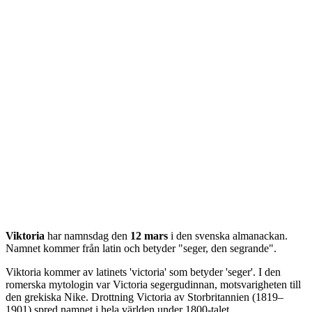
Viktoria
har namnsdag den
12 mars
i den svenska almanackan.
Namnet kommer från
latin
och betyder "
seger, den segrande
".
Viktoria kommer av latinets 'victoria' som betyder 'seger'. I den
romerska mytologin var Victoria segergudinnan, motsvarigheten till
den grekiska Nike. Drottning Victoria av Storbritannien (1819–
1901) spred namnet i hela världen under 1800-talet.