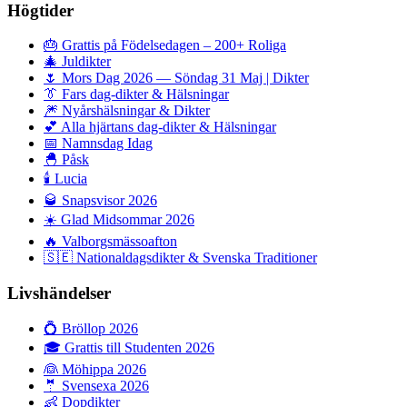
Högtider
🎂
Grattis på Födelsedagen – 200+ Roliga
🎄
Juldikter
🌷
Mors Dag 2026 — Söndag 31 Maj | Dikter
👔
Fars dag-dikter & Hälsningar
🎆
Nyårshälsningar & Dikter
💕
Alla hjärtans dag-dikter & Hälsningar
📅
Namnsdag Idag
🐣
Påsk
🕯️
Lucia
🥃
Snapsvisor 2026
☀️
Glad Midsommar 2026
🔥
Valborgsmässoafton
🇸🇪
Nationaldagsdikter & Svenska Traditioner
Livshändelser
💍
Bröllop 2026
🎓
Grattis till Studenten 2026
👰
Möhippa 2026
🤵
Svensexa 2026
👶
Dopdikter