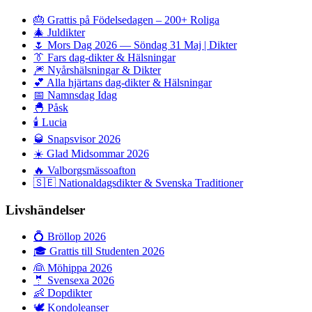
🎂
Grattis på Födelsedagen – 200+ Roliga
🎄
Juldikter
🌷
Mors Dag 2026 — Söndag 31 Maj | Dikter
👔
Fars dag-dikter & Hälsningar
🎆
Nyårshälsningar & Dikter
💕
Alla hjärtans dag-dikter & Hälsningar
📅
Namnsdag Idag
🐣
Påsk
🕯️
Lucia
🥃
Snapsvisor 2026
☀️
Glad Midsommar 2026
🔥
Valborgsmässoafton
🇸🇪
Nationaldagsdikter & Svenska Traditioner
Livshändelser
💍
Bröllop 2026
🎓
Grattis till Studenten 2026
👰
Möhippa 2026
🤵
Svensexa 2026
👶
Dopdikter
🕊️
Kondoleanser