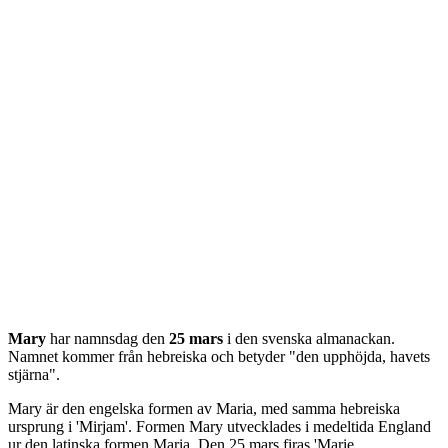
Mary
har namnsdag den
25 mars
i den svenska almanackan.
Namnet kommer från
hebreiska
och betyder "
den upphöjda, havets
stjärna
".
Mary är den engelska formen av Maria, med samma hebreiska
ursprung i 'Mirjam'. Formen Mary utvecklades i medeltida England
ur den latinska formen Maria. Den 25 mars firas 'Marie