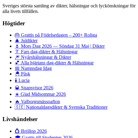
Sveriges största samling av dikter, hälsningar och lyckönskningar för
alla livets tillfällen.
Högtider
🎂
Grattis på Födelsedagen – 200+ Roliga
🎄
Juldikter
🌷
Mors Dag 2026 — Söndag 31 Maj | Dikter
👔
Fars dag-dikter & Hälsningar
🎆
Nyårshälsningar & Dikter
💕
Alla hjärtans dag-dikter & Hälsningar
📅
Namnsdag Idag
🐣
Påsk
🕯️
Lucia
🥃
Snapsvisor 2026
☀️
Glad Midsommar 2026
🔥
Valborgsmässoafton
🇸🇪
Nationaldagsdikter & Svenska Traditioner
Livshändelser
💍
Bröllop 2026
🎓
Grattis till Studenten 2026