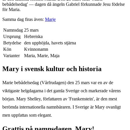
bebådelsedag' — dagen då ängeln Gabriel förkunnade Jesu födelse
för Maria.
Samma dag firas även:
Marje
Namnsdag
25 mars
Ursprung
Hebreiska
Betydelse
den upphöjda, havets stjärna
Kön
Kvinnonamn
Varianter
Maria, Marie, Maja
Mary
i svensk kultur och historia
Marie bebådelsedag (Vårfrudagen) den 25 mars var en av de
viktigaste helgdagarna i det gamla Sverige och markerade vårens
början. Mary Shelley, författaren av 'Frankenstein', är den mest
berömda internationella namnbäraren. I Sverige är Mary ovanligt
men uppfattas som elegant.
Grattis på namnsdagen,
Mary
!