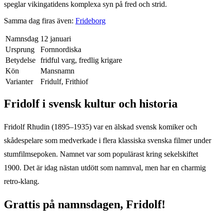
speglar vikingatidens komplexa syn på fred och strid.
Samma dag firas även:
Frideborg
Namnsdag
12 januari
Ursprung
Fornnordiska
Betydelse
fridful varg, fredlig krigare
Kön
Mansnamn
Varianter
Fridulf, Frithiof
Fridolf
i svensk kultur och historia
Fridolf Rhudin (1895–1935) var en älskad svensk komiker och
skådespelare som medverkade i flera klassiska svenska filmer under
stumfilmsepoken. Namnet var som populärast kring sekelskiftet
1900. Det är idag nästan utdött som namnval, men har en charmig
retro-klang.
Grattis på namnsdagen,
Fridolf
!