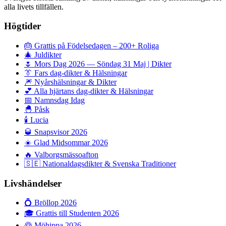
alla livets tillfällen.
Högtider
🎂
Grattis på Födelsedagen – 200+ Roliga
🎄
Juldikter
🌷
Mors Dag 2026 — Söndag 31 Maj | Dikter
👔
Fars dag-dikter & Hälsningar
🎆
Nyårshälsningar & Dikter
💕
Alla hjärtans dag-dikter & Hälsningar
📅
Namnsdag Idag
🐣
Påsk
🕯️
Lucia
🥃
Snapsvisor 2026
☀️
Glad Midsommar 2026
🔥
Valborgsmässoafton
🇸🇪
Nationaldagsdikter & Svenska Traditioner
Livshändelser
💍
Bröllop 2026
🎓
Grattis till Studenten 2026
👰
Möhippa 2026