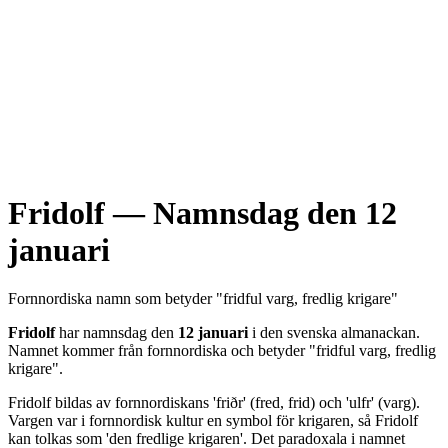
Fridolf
— Namnsdag den
12
januari
Fornnordiska
namn som betyder "
fridful varg, fredlig krigare
"
Fridolf
har namnsdag den
12 januari
i den svenska almanackan.
Namnet kommer från
fornnordiska
och betyder "
fridful varg, fredlig
krigare
".
Fridolf bildas av fornnordiskans 'friðr' (fred, frid) och 'ulfr' (varg).
Vargen var i fornnordisk kultur en symbol för krigaren, så Fridolf
kan tolkas som 'den fredlige krigaren'. Det paradoxala i namnet