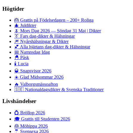
Högtider
🎂
Grattis på Födelsedagen – 200+ Roliga
🎄
Juldikter
🌷
Mors Dag 2026 — Söndag 31 Maj | Dikter
👔
Fars dag-dikter & Hälsningar
🎆
Nyårshälsningar & Dikter
💕
Alla hjärtans dag-dikter & Hälsningar
📅
Namnsdag Idag
🐣
Påsk
🕯️
Lucia
🥃
Snapsvisor 2026
☀️
Glad Midsommar 2026
🔥
Valborgsmässoafton
🇸🇪
Nationaldagsdikter & Svenska Traditioner
Livshändelser
💍
Bröllop 2026
🎓
Grattis till Studenten 2026
👰
Möhippa 2026
🤵
Svensexa 2026