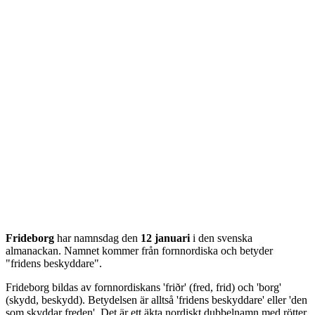
Frideborg
har namnsdag den
12 januari
i den svenska
almanackan. Namnet kommer från
fornnordiska
och betyder
"
fridens beskyddare
".
Frideborg bildas av fornnordiskans 'friðr' (fred, frid) och 'borg'
(skydd, beskydd). Betydelsen är alltså 'fridens beskyddare' eller 'den
som skyddar freden'. Det är ett äkta nordiskt dubbelnamn med rötter