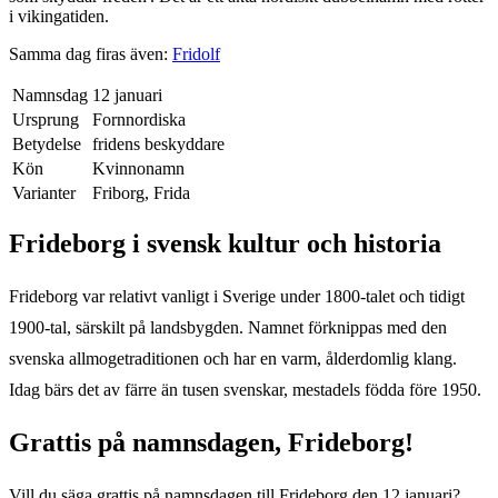
i vikingatiden.
Samma dag firas även:
Fridolf
Namnsdag
12 januari
Ursprung
Fornnordiska
Betydelse
fridens beskyddare
Kön
Kvinnonamn
Varianter
Friborg, Frida
Frideborg
i svensk kultur och historia
Frideborg var relativt vanligt i Sverige under 1800-talet och tidigt
1900-tal, särskilt på landsbygden. Namnet förknippas med den
svenska allmogetraditionen och har en varm, ålderdomlig klang.
Idag bärs det av färre än tusen svenskar, mestadels födda före 1950.
Grattis på namnsdagen,
Frideborg
!
Vill du säga grattis på namnsdagen till
Frideborg
den
12 januari
?