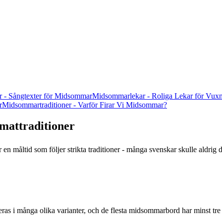
 - Sångtexter för Midsommar
Midsommarlekar - Roliga Lekar för Vux
r
Midsommartraditioner - Varför Firar Vi Midsommar?
mattraditioner
en måltid som följer strikta traditioner - många svenskar skulle aldrig
ras i många olika varianter, och de flesta midsommarbord har minst tre ti