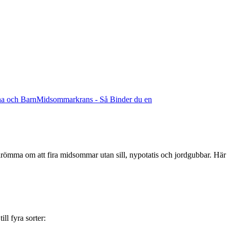
na och Barn
Midsommarkrans - Så Binder du en
 drömma om att fira midsommar utan sill, nypotatis och jordgubbar. Här
ll fyra sorter: