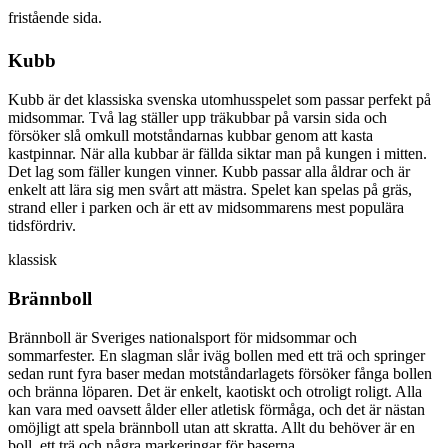
fristående sida.
Kubb
Kubb är det klassiska svenska utomhusspelet som passar perfekt på
midsommar. Två lag ställer upp träkubbar på varsin sida och
försöker slå omkull motståndarnas kubbar genom att kasta
kastpinnar. När alla kubbar är fällda siktar man på kungen i mitten.
Det lag som fäller kungen vinner. Kubb passar alla åldrar och är
enkelt att lära sig men svårt att mästra. Spelet kan spelas på gräs,
strand eller i parken och är ett av midsommarens mest populära
tidsfördriv.
klassisk
Brännboll
Brännboll är Sveriges nationalsport för midsommar och
sommarfester. En slagman slår iväg bollen med ett trä och springer
sedan runt fyra baser medan motståndarlagets försöker fånga bollen
och bränna löparen. Det är enkelt, kaotiskt och otroligt roligt. Alla
kan vara med oavsett ålder eller atletisk förmåga, och det är nästan
omöjligt att spela brännboll utan att skratta. Allt du behöver är en
boll, ett trä och några markeringar för baserna.