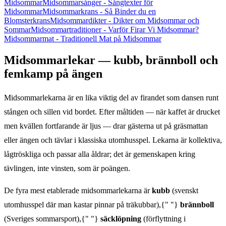
Midsommar
Midsommarsånger - Sångtexter för
Midsommar
Midsommarkrans - Så Binder du en
Blomsterkrans
Midsommardikter - Dikter om Midsommar och
Sommar
Midsommartraditioner - Varför Firar Vi Midsommar?
Midsommarmat - Traditionell Mat på Midsommar
Midsommarlekar — kubb, brännboll och
femkamp på ängen
Midsommarlekarna är en lika viktig del av firandet som dansen runt
stången och sillen vid bordet. Efter måltiden — när kaffet är drucket
men kvällen fortfarande är ljus — drar gästerna ut på gräsmattan
eller ängen och tävlar i klassiska utomhusspel. Lekarna är kollektiva,
lågtröskliga och passar alla åldrar; det är gemenskapen kring
tävlingen, inte vinsten, som är poängen.
De fyra mest etablerade midsommarlekarna är
kubb
(svenskt
utomhusspel där man kastar pinnar på träkubbar),{" "}
brännboll
(Sveriges sommarsport),{" "}
säcklöpning
(förflyttning i