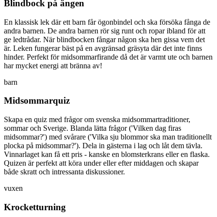
Blindbock på ängen
En klassisk lek där ett barn får ögonbindel och ska försöka fånga de
andra barnen. De andra barnen rör sig runt och ropar ibland för att
ge ledtrådar. När blindbocken fångar någon ska hen gissa vem det
är. Leken fungerar bäst på en avgränsad gräsyta där det inte finns
hinder. Perfekt för midsommarfirande då det är varmt ute och barnen
har mycket energi att bränna av!
barn
Midsommarquiz
Skapa en quiz med frågor om svenska midsommartraditioner,
sommar och Sverige. Blanda lätta frågor ('Vilken dag firas
midsommar?') med svårare ('Vilka sju blommor ska man traditionellt
plocka på midsommar?'). Dela in gästerna i lag och låt dem tävla.
Vinnarlaget kan få ett pris - kanske en blomsterkrans eller en flaska.
Quizen är perfekt att köra under eller efter middagen och skapar
både skratt och intressanta diskussioner.
vuxen
Krocketturning