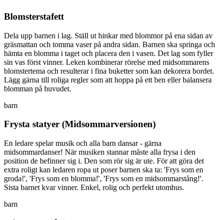
Blomsterstafett
Dela upp barnen i lag. Ställ ut hinkar med blommor på ena sidan av
gräsmattan och tomma vaser på andra sidan. Barnen ska springa och
hämta en blomma i taget och placera den i vasen. Det lag som fyller
sin vas först vinner. Leken kombinerar rörelse med midsommarens
blomstertema och resulterar i fina buketter som kan dekorera bordet.
Lägg gärna till roliga regler som att hoppa på ett ben eller balansera
blomman på huvudet.
barn
Frysta statyer (Midsommarversionen)
En ledare spelar musik och alla barn dansar - gärna
midsommardanser! När musiken stannar måste alla frysa i den
position de befinner sig i. Den som rör sig är ute. För att göra det
extra roligt kan ledaren ropa ut poser barnen ska ta: 'Frys som en
groda!', 'Frys som en blomma!', 'Frys som en midsommarstång!'.
Sista barnet kvar vinner. Enkel, rolig och perfekt utomhus.
barn