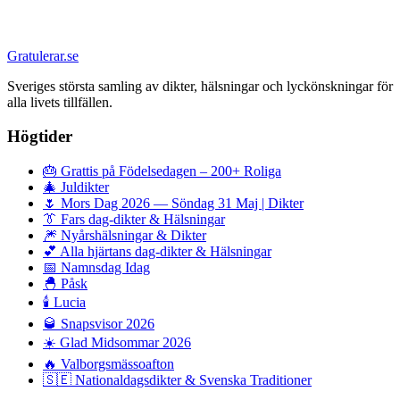
Gratulerar.se
Sveriges största samling av dikter, hälsningar och lyckönskningar för
alla livets tillfällen.
Högtider
🎂
Grattis på Födelsedagen – 200+ Roliga
🎄
Juldikter
🌷
Mors Dag 2026 — Söndag 31 Maj | Dikter
👔
Fars dag-dikter & Hälsningar
🎆
Nyårshälsningar & Dikter
💕
Alla hjärtans dag-dikter & Hälsningar
📅
Namnsdag Idag
🐣
Påsk
🕯️
Lucia
🥃
Snapsvisor 2026
☀️
Glad Midsommar 2026
🔥
Valborgsmässoafton
🇸🇪
Nationaldagsdikter & Svenska Traditioner