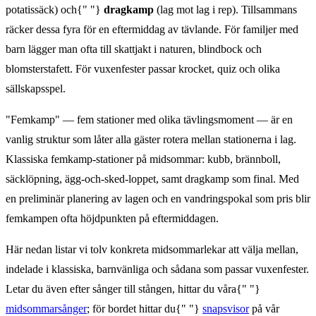
potatissäck) och{" "}
dragkamp
(lag mot lag i rep). Tillsammans
räcker dessa fyra för en eftermiddag av tävlande. För familjer med
barn lägger man ofta till skattjakt i naturen, blindbock och
blomsterstafett. För vuxenfester passar krocket, quiz och olika
sällskapsspel.
"Femkamp" — fem stationer med olika tävlingsmoment — är en
vanlig struktur som låter alla gäster rotera mellan stationerna i lag.
Klassiska femkamp-stationer på midsommar: kubb, brännboll,
säcklöpning, ägg-och-sked-loppet, samt dragkamp som final. Med
en preliminär planering av lagen och en vandringspokal som pris blir
femkampen ofta höjdpunkten på eftermiddagen.
Här nedan listar vi tolv konkreta midsommarlekar att välja mellan,
indelade i klassiska, barnvänliga och sådana som passar vuxenfester.
Letar du även efter sånger till stången, hittar du våra{" "}
midsommarsånger
; för bordet hittar du{" "}
snapsvisor
på vår