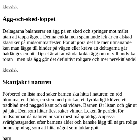
klassisk
Ägg-och-sked-loppet
Deltagarna balanserar ett ägg på en sked och springer mot målet
utan att tappa ägget. Denna enkla men spännande lek är en älskad
klassiker på midsommarfester. För att göra det lite mer utmanande
kan man lägga till hinder på vägen eller kräva att deltagarna går
baklänges en bit. Tipset är att använda kokta ägg om ni vill undvika
röran - men råa ägg gör det definitivt roligare och mer nervkittlande!
klassisk
Skattjakt i naturen
Förbered en lista med saker barnen ska hitta i naturen: en röd
blomma, en fjäder, en sten med prickar, ett fyrbladigt klöver, ett
trädblad med naggad kant och så vidare. Barnen får listan och går ut
på jakt. Den som hittar flest saker vinner. Leken är perfekt för
midsommar då naturen är som mest mångfaldig. Anpassa
svårighetsgraden efter barnens ålder och kanske lägg till några roliga
bonusuppdrag som att hitta något som luktar gott.
barn