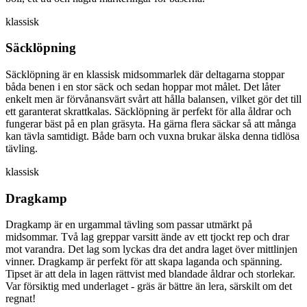
klassisk
Säcklöpning
Säcklöpning är en klassisk midsommarlek där deltagarna stoppar
båda benen i en stor säck och sedan hoppar mot målet. Det låter
enkelt men är förvånansvärt svårt att hålla balansen, vilket gör det till
ett garanterat skrattkalas. Säcklöpning är perfekt för alla åldrar och
fungerar bäst på en plan gräsyta. Ha gärna flera säckar så att många
kan tävla samtidigt. Både barn och vuxna brukar älska denna tidlösa
tävling.
klassisk
Dragkamp
Dragkamp är en urgammal tävling som passar utmärkt på
midsommar. Två lag greppar varsitt ände av ett tjockt rep och drar
mot varandra. Det lag som lyckas dra det andra laget över mittlinjen
vinner. Dragkamp är perfekt för att skapa laganda och spänning.
Tipset är att dela in lagen rättvist med blandade åldrar och storlekar.
Var försiktig med underlaget - gräs är bättre än lera, särskilt om det
regnat!