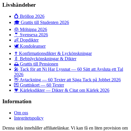
Livshändelser
💍
Bröllop 2026
🎓
Grattis till Studenten 2026
👰
Möhippa 2026
🤵
Svensexa 2026
👶
Dopdikter
🕊️
Kondoleanser
✝️
Konfirmationsdikter & Lyckönskningar
🍼
Bebislyckönskningar & Dikter
🌅
Grattis till Pensionen
🎤
Tack för att Ni Har Lyssnat — 60 Sätt att Avsluta ett Tal
2026
👋
Avtackning — 60 Texter att Säga Tack på Jobbet 2026
💌
Grattiskort — 60 Texter
💗
Kärleksdikter — Dikter & Citat om Kärlek 2026
Information
Om oss
Integritetspolicy
Denna sida innehåller affiliatelänkar. Vi kan få en liten provision om