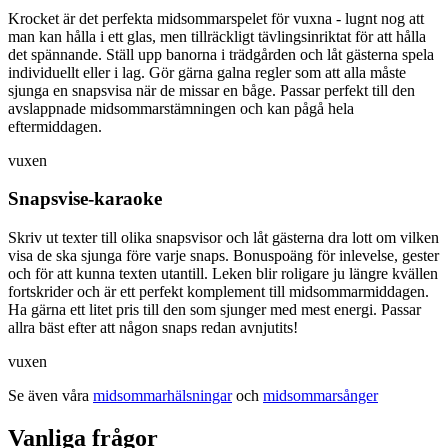
Krocket är det perfekta midsommarspelet för vuxna - lugnt nog att
man kan hålla i ett glas, men tillräckligt tävlingsinriktat för att hålla
det spännande. Ställ upp banorna i trädgården och låt gästerna spela
individuellt eller i lag. Gör gärna galna regler som att alla måste
sjunga en snapsvisa när de missar en båge. Passar perfekt till den
avslappnade midsommarstämningen och kan pågå hela
eftermiddagen.
vuxen
Snapsvise-karaoke
Skriv ut texter till olika snapsvisor och låt gästerna dra lott om vilken
visa de ska sjunga före varje snaps. Bonuspoäng för inlevelse, gester
och för att kunna texten utantill. Leken blir roligare ju längre kvällen
fortskrider och är ett perfekt komplement till midsommarmiddagen.
Ha gärna ett litet pris till den som sjunger med mest energi. Passar
allra bäst efter att någon snaps redan avnjutits!
vuxen
Se även våra
midsommarhälsningar
och
midsommarsånger
Vanliga frågor