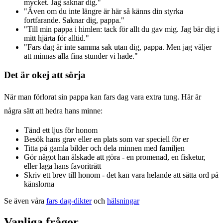
mycket. Jag saknar dig."
"Även om du inte längre är här så känns din styrka
fortfarande. Saknar dig, pappa."
"Till min pappa i himlen: tack för allt du gav mig. Jag bär dig i
mitt hjärta för alltid."
"Fars dag är inte samma sak utan dig, pappa. Men jag väljer
att minnas alla fina stunder vi hade."
Det är okej att sörja
När man förlorat sin pappa kan fars dag vara extra tung. Här är
några sätt att hedra hans minne:
Tänd ett ljus för honom
Besök hans grav eller en plats som var speciell för er
Titta på gamla bilder och dela minnen med familjen
Gör något han älskade att göra - en promenad, en fisketur,
eller laga hans favoriträtt
Skriv ett brev till honom - det kan vara helande att sätta ord på
känslorna
Se även våra
fars dag-dikter
och
hälsningar
Vanliga frågor