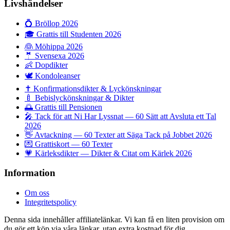
Livshändelser
💍
Bröllop 2026
🎓
Grattis till Studenten 2026
👰
Möhippa 2026
🤵
Svensexa 2026
👶
Dopdikter
🕊️
Kondoleanser
✝️
Konfirmationsdikter & Lyckönskningar
🍼
Bebislyckönskningar & Dikter
🌅
Grattis till Pensionen
🎤
Tack för att Ni Har Lyssnat — 60 Sätt att Avsluta ett Tal
2026
👋
Avtackning — 60 Texter att Säga Tack på Jobbet 2026
💌
Grattiskort — 60 Texter
💗
Kärleksdikter — Dikter & Citat om Kärlek 2026
Information
Om oss
Integritetspolicy
Denna sida innehåller affiliatelänkar. Vi kan få en liten provision om
du gör ett köp via våra länkar, utan extra kostnad för dig.