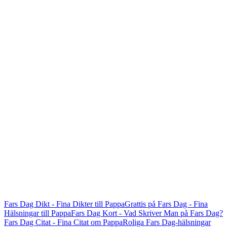
Fars Dag Dikt - Fina Dikter till Pappa
Grattis på Fars Dag - Fina
Hälsningar till Pappa
Fars Dag Kort - Vad Skriver Man på Fars Dag?
Fars Dag Citat - Fina Citat om Pappa
Roliga Fars Dag-hälsningar