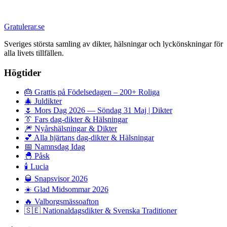
Gratulerar.se
Sveriges största samling av dikter, hälsningar och lyckönskningar för
alla livets tillfällen.
Högtider
🎂
Grattis på Födelsedagen – 200+ Roliga
🎄
Juldikter
🌷
Mors Dag 2026 — Söndag 31 Maj | Dikter
👔
Fars dag-dikter & Hälsningar
🎆
Nyårshälsningar & Dikter
💕
Alla hjärtans dag-dikter & Hälsningar
📅
Namnsdag Idag
🐣
Påsk
🕯️
Lucia
🥃
Snapsvisor 2026
☀️
Glad Midsommar 2026
🔥
Valborgsmässoafton
🇸🇪
Nationaldagsdikter & Svenska Traditioner