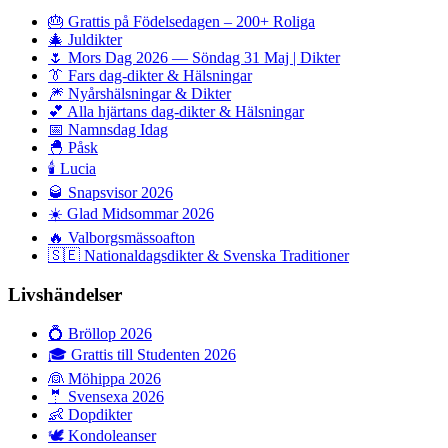
🎂
Grattis på Födelsedagen – 200+ Roliga
🎄
Juldikter
🌷
Mors Dag 2026 — Söndag 31 Maj | Dikter
👔
Fars dag-dikter & Hälsningar
🎆
Nyårshälsningar & Dikter
💕
Alla hjärtans dag-dikter & Hälsningar
📅
Namnsdag Idag
🐣
Påsk
🕯️
Lucia
🥃
Snapsvisor 2026
☀️
Glad Midsommar 2026
🔥
Valborgsmässoafton
🇸🇪
Nationaldagsdikter & Svenska Traditioner
Livshändelser
💍
Bröllop 2026
🎓
Grattis till Studenten 2026
👰
Möhippa 2026
🤵
Svensexa 2026
👶
Dopdikter
🕊️
Kondoleanser