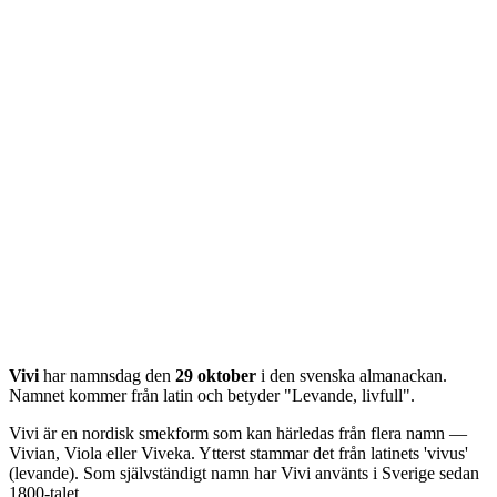
Vivi
har namnsdag den
29 oktober
i den svenska almanackan.
Namnet kommer från
latin
och betyder "
Levande, livfull
".
Vivi är en nordisk smekform som kan härledas från flera namn —
Vivian, Viola eller Viveka. Ytterst stammar det från latinets 'vivus'
(levande). Som självständigt namn har Vivi använts i Sverige sedan
1800-talet.