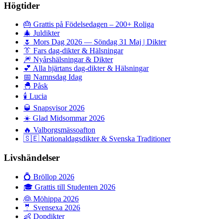
Högtider
🎂
Grattis på Födelsedagen – 200+ Roliga
🎄
Juldikter
🌷
Mors Dag 2026 — Söndag 31 Maj | Dikter
👔
Fars dag-dikter & Hälsningar
🎆
Nyårshälsningar & Dikter
💕
Alla hjärtans dag-dikter & Hälsningar
📅
Namnsdag Idag
🐣
Påsk
🕯️
Lucia
🥃
Snapsvisor 2026
☀️
Glad Midsommar 2026
🔥
Valborgsmässoafton
🇸🇪
Nationaldagsdikter & Svenska Traditioner
Livshändelser
💍
Bröllop 2026
🎓
Grattis till Studenten 2026
👰
Möhippa 2026
🤵
Svensexa 2026
👶
Dopdikter