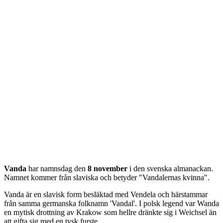
Vanda
har namnsdag den
8 november
i den svenska almanackan.
Namnet kommer från
slaviska
och betyder "
Vandalernas kvinna
".
Vanda är en slavisk form besläktad med Vendela och härstammar
från samma germanska folknamn 'Vandal'. I polsk legend var Wanda
en mytisk drottning av Krakow som hellre dränkte sig i Weichsel än
att gifta sig med en tysk furste.