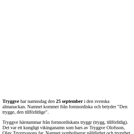
Tryggve
har namnsdag den
25 september
i den svenska
almanackan. Namnet kommer från
fornnordiska
och betyder "
Den
trygge, den tillförlitlige
".
Tryggve härstammar från fornnordiskans tryggr (trygg, tillförlitlig).
Det var ett kungligt vikinganamn som bars av Tryggve Olofsson,
Olav Tryggvasons far. Namnet symboliserar pålitlighet och trygghet