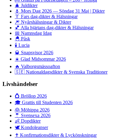
🎄
Juldikter
🌷
Mors Dag 2026 — Söndag 31 Maj | Dikter
👔
Fars dag-dikter & Hälsningar
🎆
Nyårshälsningar & Dikter
💕
Alla hjärtans dag-dikter & Hälsningar
📅
Namnsdag Idag
🐣
Påsk
🕯️
Lucia
🥃
Snapsvisor 2026
☀️
Glad Midsommar 2026
🔥
Valborgsmässoafton
🇸🇪
Nationaldagsdikter & Svenska Traditioner
Livshändelser
💍
Bröllop 2026
🎓
Grattis till Studenten 2026
👰
Möhippa 2026
🤵
Svensexa 2026
👶
Dopdikter
🕊️
Kondoleanser
✝️
Konfirmationsdikter & Lyckönskningar