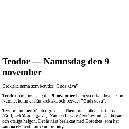
Teodor
— Namnsdag den
9
november
Grekiska
namn som betyder "
Guds gåva
"
Teodor
har namnsdag den
9 november
i den svenska almanackan.
Namnet kommer från
grekiska
och betyder "
Guds gåva
".
Teodor kommer från det grekiska 'Theodoros', bildat av 'theos'
(Gud) och 'doron' (gåva). Namnet bars av flera bysantinska kejsare
och otaliga helgon. Det är nära besläktat med Dorothea, som har
samma element i omvänd ordning.