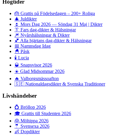
Högtider
🎂
Grattis på Födelsedagen – 200+ Roliga
🎄
Juldikter
🌷
Mors Dag 2026 — Söndag 31 Maj | Dikter
👔
Fars dag-dikter & Hälsningar
🎆
Nyårshälsningar & Dikter
💕
Alla hjärtans dag-dikter & Hälsningar
📅
Namnsdag Idag
🐣
Påsk
🕯️
Lucia
🥃
Snapsvisor 2026
☀️
Glad Midsommar 2026
🔥
Valborgsmässoafton
🇸🇪
Nationaldagsdikter & Svenska Traditioner
Livshändelser
💍
Bröllop 2026
🎓
Grattis till Studenten 2026
👰
Möhippa 2026
🤵
Svensexa 2026
👶
Dopdikter