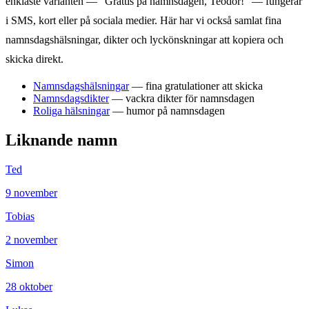
enklaste varianten — "Grattis på namnsdagen,
Teodor
!" — fungerar
i SMS, kort eller på sociala medier. Här har vi också samlat fina
namnsdagshälsningar, dikter och lyckönskningar att kopiera och
skicka direkt.
Namnsdagshälsningar
— fina gratulationer att skicka
Namnsdagsdikter
— vackra dikter för namnsdagen
Roliga hälsningar
— humor på namnsdagen
Liknande namn
Ted
9
november
Tobias
2
november
Simon
28
oktober