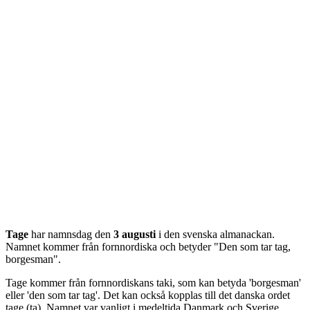
Tage
har namnsdag den
3 augusti
i den svenska almanackan.
Namnet kommer från
fornnordiska
och betyder "
Den som tar tag,
borgesman
".
Tage kommer från fornnordiskans taki, som kan betyda 'borgesman'
eller 'den som tar tag'. Det kan också kopplas till det danska ordet
tage (ta). Namnet var vanligt i medeltida Danmark och Sverige,