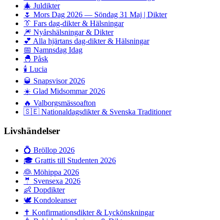
🎄
Juldikter
🌷
Mors Dag 2026 — Söndag 31 Maj | Dikter
👔
Fars dag-dikter & Hälsningar
🎆
Nyårshälsningar & Dikter
💕
Alla hjärtans dag-dikter & Hälsningar
📅
Namnsdag Idag
🐣
Påsk
🕯️
Lucia
🥃
Snapsvisor 2026
☀️
Glad Midsommar 2026
🔥
Valborgsmässoafton
🇸🇪
Nationaldagsdikter & Svenska Traditioner
Livshändelser
💍
Bröllop 2026
🎓
Grattis till Studenten 2026
👰
Möhippa 2026
🤵
Svensexa 2026
👶
Dopdikter
🕊️
Kondoleanser
✝️
Konfirmationsdikter & Lyckönskningar