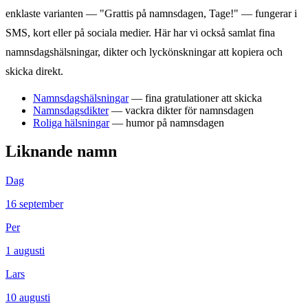
enklaste varianten — "Grattis på namnsdagen,
Tage
!" — fungerar i
SMS, kort eller på sociala medier. Här har vi också samlat fina
namnsdagshälsningar, dikter och lyckönskningar att kopiera och
skicka direkt.
Namnsdagshälsningar
— fina gratulationer att skicka
Namnsdagsdikter
— vackra dikter för namnsdagen
Roliga hälsningar
— humor på namnsdagen
Liknande namn
Dag
16
september
Per
1
augusti
Lars
10
augusti