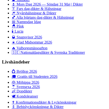
🌷
Mors Dag 2026 — Söndag 31 Maj | Dikter
👔
Fars dag-dikter & Hälsningar
🎆
Nyårshälsningar & Dikter
💕
Alla hjärtans dag-dikter & Hälsningar
📅
Namnsdag Idag
🐣
Påsk
🕯️
Lucia
🥃
Snapsvisor 2026
☀️
Glad Midsommar 2026
🔥
Valborgsmässoafton
🇸🇪
Nationaldagsdikter & Svenska Traditioner
Livshändelser
💍
Bröllop 2026
🎓
Grattis till Studenten 2026
👰
Möhippa 2026
🤵
Svensexa 2026
👶
Dopdikter
🕊️
Kondoleanser
✝️
Konfirmationsdikter & Lyckönskningar
🍼
Bebislyckönskningar & Dikter