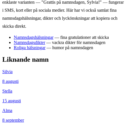
enklaste varianten — "Grattis på namnsdagen,
Sylvia
!" — fungerar
i SMS, kort eller på sociala medier. Här har vi också samlat fina
namnsdagshälsningar, dikter och lyckönskningar att kopiera och
skicka direkt.
Namnsdagshälsningar
— fina gratulationer att skicka
Namnsdagsdikter
— vackra dikter för namnsdagen
Roliga hälsningar
— humor på namnsdagen
Liknande namn
Silvia
8
augusti
Stella
15
augusti
Alma
8
september