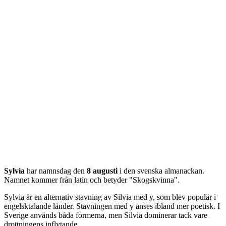
Sylvia
har namnsdag den
8 augusti
i den svenska almanackan.
Namnet kommer från
latin
och betyder "
Skogskvinna
".
Sylvia är en alternativ stavning av Silvia med y, som blev populär i
engelsktalande länder. Stavningen med y anses ibland mer poetisk. I
Sverige används båda formerna, men Silvia dominerar tack vare
drottningens inflytande.