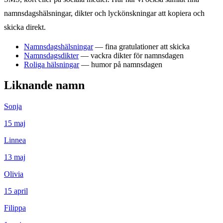
namnsdagshälsningar, dikter och lyckönskningar att kopiera och
skicka direkt.
Namnsdagshälsningar
— fina gratulationer att skicka
Namnsdagsdikter
— vackra dikter för namnsdagen
Roliga hälsningar
— humor på namnsdagen
Liknande namn
Sonja
15
maj
Linnea
13
maj
Olivia
15
april
Filippa