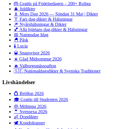
🎂
Grattis på Födelsedagen – 200+ Roliga
🎄
Juldikter
🌷
Mors Dag 2026 — Söndag 31 Maj | Dikter
👔
Fars dag-dikter & Hälsningar
🎆
Nyårshälsningar & Dikter
💕
Alla hjärtans dag-dikter & Hälsningar
📅
Namnsdag Idag
🐣
Påsk
🕯️
Lucia
🥃
Snapsvisor 2026
☀️
Glad Midsommar 2026
🔥
Valborgsmässoafton
🇸🇪
Nationaldagsdikter & Svenska Traditioner
Livshändelser
💍
Bröllop 2026
🎓
Grattis till Studenten 2026
👰
Möhippa 2026
🤵
Svensexa 2026
👶
Dopdikter
🕊️
Kondoleanser