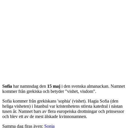
Sofia
har namnsdag den
15 maj
i den svenska almanackan. Namnet
kommer från
grekiska
och betyder "
vishet, visdom
".
Sofia kommer från grekiskans 'sophia' (vishet). Hagia Sofia (den
heliga visheten) i Istanbul var kristenhetens största katedral i nästan
tusen år. Namnet bars av flera europeiska drottningar och prinsessor
och blev ett av de mest älskade kvinnonamnen.
Samma dag firas även:
Sonja