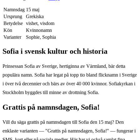
Namnsdag
15 maj
Ursprung
Grekiska
Betydelse
vishet, visdom
Kön
Kvinnonamn
Varianter
Sophie, Sophia
Sofia
i svensk kultur och historia
Prinsessan Sofia av Sverige, hertiginna av Värmland, bär detta
populära namn. Sofia har legat på topp tio bland flicknamn i Sverige
i över två decennier och bärs av över 40 000 kvinnor. Sofiakyrkan i
Stockholm byggdes till minne av drottning Sofia.
Grattis på namnsdagen,
Sofia
!
Vill du säga grattis på namnsdagen till
Sofia
den
15 maj
? Den
enklaste varianten — "Grattis på namnsdagen,
Sofia
!" — fungerar i
SMS, kort eller på sociala medier. Här har vi också samlat fina