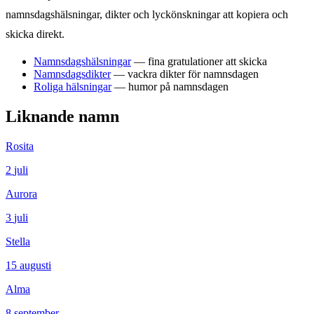
namnsdagshälsningar, dikter och lyckönskningar att kopiera och
skicka direkt.
Namnsdagshälsningar
— fina gratulationer att skicka
Namnsdagsdikter
— vackra dikter för namnsdagen
Roliga hälsningar
— humor på namnsdagen
Liknande namn
Rosita
2
juli
Aurora
3
juli
Stella
15
augusti
Alma
8
september