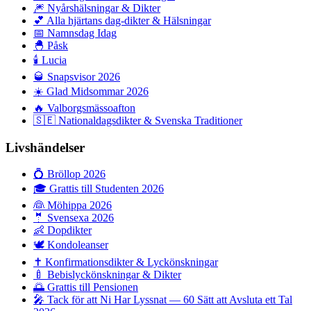
🎆
Nyårshälsningar & Dikter
💕
Alla hjärtans dag-dikter & Hälsningar
📅
Namnsdag Idag
🐣
Påsk
🕯️
Lucia
🥃
Snapsvisor 2026
☀️
Glad Midsommar 2026
🔥
Valborgsmässoafton
🇸🇪
Nationaldagsdikter & Svenska Traditioner
Livshändelser
💍
Bröllop 2026
🎓
Grattis till Studenten 2026
👰
Möhippa 2026
🤵
Svensexa 2026
👶
Dopdikter
🕊️
Kondoleanser
✝️
Konfirmationsdikter & Lyckönskningar
🍼
Bebislyckönskningar & Dikter
🌅
Grattis till Pensionen
🎤
Tack för att Ni Har Lyssnat — 60 Sätt att Avsluta ett Tal