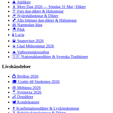
🎄
Juldikter
🌷
Mors Dag 2026 — Söndag 31 Maj | Dikter
👔
Fars dag-dikter & Hälsningar
🎆
Nyårshälsningar & Dikter
💕
Alla hjärtans dag-dikter & Hälsningar
📅
Namnsdag Idag
🐣
Påsk
🕯️
Lucia
🥃
Snapsvisor 2026
☀️
Glad Midsommar 2026
🔥
Valborgsmässoafton
🇸🇪
Nationaldagsdikter & Svenska Traditioner
Livshändelser
💍
Bröllop 2026
🎓
Grattis till Studenten 2026
👰
Möhippa 2026
🤵
Svensexa 2026
👶
Dopdikter
🕊️
Kondoleanser
✝️
Konfirmationsdikter & Lyckönskningar
🍼
Bebislyckönskningar & Dikter