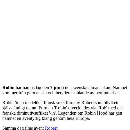
Robin
har namnsdag den
7 juni
i den svenska almanackan. Namnet
kommer från
germanska
och betyder "
strålande av berömmelse
".
Robin är en medeltida fransk smekform av Robert som blivit ett
självständigt namn. Formen 'Robin' utvecklades via 'Rob' med det
franska diminutivsuffixet '-in'. Legenden om Robin Hood har gett
namnet en äventyrlig klang genom hela Europa.
Samma dag firas även:
Robert