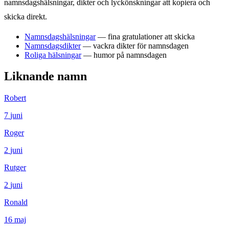
namnsdagshälsningar, dikter och lyckönskningar att kopiera och
skicka direkt.
Namnsdagshälsningar
— fina gratulationer att skicka
Namnsdagsdikter
— vackra dikter för namnsdagen
Roliga hälsningar
— humor på namnsdagen
Liknande namn
Robert
7
juni
Roger
2
juni
Rutger
2
juni
Ronald
16
maj