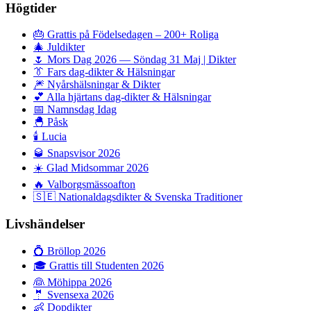
Högtider
🎂
Grattis på Födelsedagen – 200+ Roliga
🎄
Juldikter
🌷
Mors Dag 2026 — Söndag 31 Maj | Dikter
👔
Fars dag-dikter & Hälsningar
🎆
Nyårshälsningar & Dikter
💕
Alla hjärtans dag-dikter & Hälsningar
📅
Namnsdag Idag
🐣
Påsk
🕯️
Lucia
🥃
Snapsvisor 2026
☀️
Glad Midsommar 2026
🔥
Valborgsmässoafton
🇸🇪
Nationaldagsdikter & Svenska Traditioner
Livshändelser
💍
Bröllop 2026
🎓
Grattis till Studenten 2026
👰
Möhippa 2026
🤵
Svensexa 2026
👶
Dopdikter