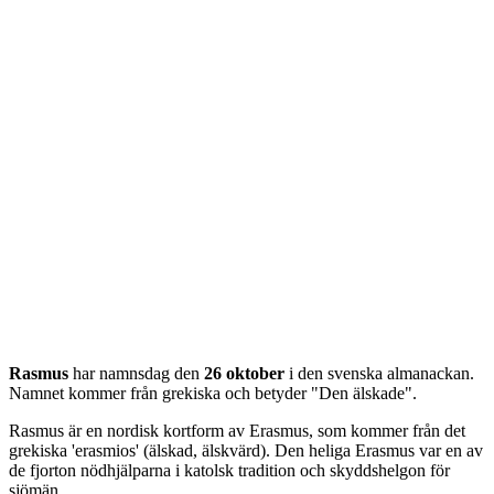
Rasmus
har namnsdag den
26 oktober
i den svenska almanackan.
Namnet kommer från
grekiska
och betyder "
Den älskade
".
Rasmus är en nordisk kortform av Erasmus, som kommer från det
grekiska 'erasmios' (älskad, älskvärd). Den heliga Erasmus var en av
de fjorton nödhjälparna i katolsk tradition och skyddshelgon för
sjömän.