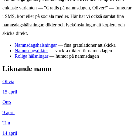
enklaste varianten — "Grattis på namnsdagen,
Oliver
!" — fungerar
i SMS, kort eller på sociala medier. Här har vi också samlat fina
namnsdagshälsningar, dikter och lyckönskningar att kopiera och
skicka direkt.
Namnsdagshälsningar
— fina gratulationer att skicka
Namnsdagsdikter
— vackra dikter för namnsdagen
Roliga hälsningar
— humor på namnsdagen
Liknande namn
Olivia
15
april
Otto
9
april
Tim
14
april