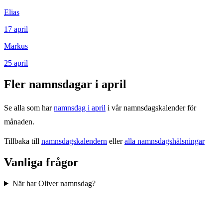
Elias
17
april
Markus
25
april
Fler namnsdagar i
april
Se alla som har
namnsdag i
april
i vår namnsdagskalender för
månaden.
Tillbaka till
namnsdagskalendern
eller
alla namnsdagshälsningar
Vanliga frågor
När har Oliver namnsdag?