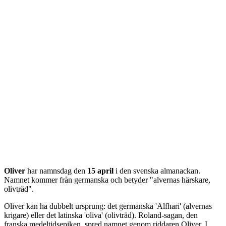
Oliver
har namnsdag den
15 april
i den svenska almanackan.
Namnet kommer från
germanska
och betyder "
alvernas härskare,
olivträd
".
Oliver kan ha dubbelt ursprung: det germanska 'Alfhari' (alvernas
krigare) eller det latinska 'oliva' (olivträd). Roland-sagan, den
franska medeltidsepiken, spred namnet genom riddaren Oliver. I