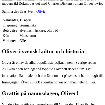
modern tid förknippas det med Charles Dickens roman Oliver Twist.
Samma dag firas även:
Olivia
Namnsdag
15 april
Ursprung
Germanska
Betydelse
alvernas härskare, olivträd
Kön
Mansnamn
Varianter
Olle
Oliver
i svensk kultur och historia
Oliver är ett av de allra populäraste pojknamnen i Sverige sedan
2000-talet och har legat på topp tio i över ett decennium. Det
internationella tilltalet och den lätta uttalet på svenska har bidragit till
framgången. Över 25 000 svenska pojkar och män heter Oliver.
Grattis på namnsdagen,
Oliver
!
Vill du säga grattis på namnsdagen till
Oliver
den
15 april
? Den