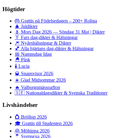
Högtider
🎂
Grattis på Födelsedagen – 200+ Roliga
🎄
Juldikter
🌷
Mors Dag 2026 — Söndag 31 Maj | Dikter
👔
Fars dag-dikter & Hälsningar
🎆
Nyårshälsningar & Dikter
💕
Alla hjärtans dag-dikter & Hälsningar
📅
Namnsdag Idag
🐣
Påsk
🕯️
Lucia
🥃
Snapsvisor 2026
☀️
Glad Midsommar 2026
🔥
Valborgsmässoafton
🇸🇪
Nationaldagsdikter & Svenska Traditioner
Livshändelser
💍
Bröllop 2026
🎓
Grattis till Studenten 2026
👰
Möhippa 2026
🤵
Svensexa 2026