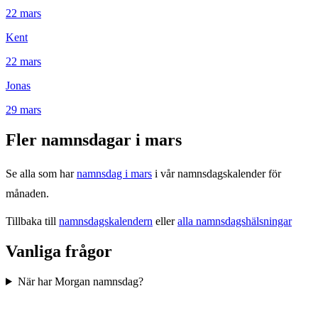
22
mars
Kent
22
mars
Jonas
29
mars
Fler namnsdagar i
mars
Se alla som har
namnsdag i
mars
i vår namnsdagskalender för
månaden.
Tillbaka till
namnsdagskalendern
eller
alla namnsdagshälsningar
Vanliga frågor
När har Morgan namnsdag?