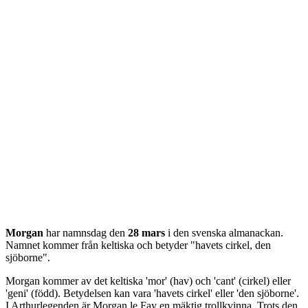
Morgan
har namnsdag den
28 mars
i den svenska almanackan.
Namnet kommer från
keltiska
och betyder "
havets cirkel, den
sjöborne
".
Morgan kommer av det keltiska 'mor' (hav) och 'cant' (cirkel) eller
'geni' (född). Betydelsen kan vara 'havets cirkel' eller 'den sjöborne'.
I Arthurlegenden är Morgan le Fay en mäktig trollkvinna. Trots den