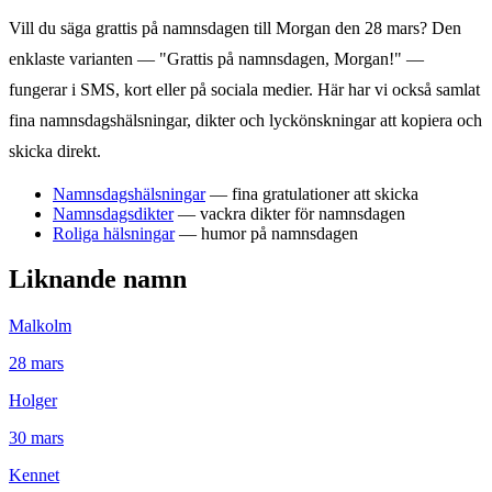
Vill du säga grattis på namnsdagen till
Morgan
den
28 mars
? Den
enklaste varianten — "Grattis på namnsdagen,
Morgan
!" —
fungerar i SMS, kort eller på sociala medier. Här har vi också samlat
fina namnsdagshälsningar, dikter och lyckönskningar att kopiera och
skicka direkt.
Namnsdagshälsningar
— fina gratulationer att skicka
Namnsdagsdikter
— vackra dikter för namnsdagen
Roliga hälsningar
— humor på namnsdagen
Liknande namn
Malkolm
28
mars
Holger
30
mars
Kennet