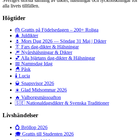
Sveriges största samling av dikter, hälsningar och lyckönskningar för
alla livets tillfällen.
Högtider
🎂
Grattis på Födelsedagen – 200+ Roliga
🎄
Juldikter
🌷
Mors Dag 2026 — Söndag 31 Maj | Dikter
👔
Fars dag-dikter & Hälsningar
🎆
Nyårshälsningar & Dikter
💕
Alla hjärtans dag-dikter & Hälsningar
📅
Namnsdag Idag
🐣
Påsk
🕯️
Lucia
🥃
Snapsvisor 2026
☀️
Glad Midsommar 2026
🔥
Valborgsmässoafton
🇸🇪
Nationaldagsdikter & Svenska Traditioner
Livshändelser
💍
Bröllop 2026
🎓
Grattis till Studenten 2026