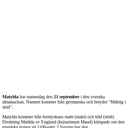
Matylda
har namnsdag den
21 september
i den svenska
almanackan. Namnet kommer från
germanska
och betyder "
Mäktig i
strid
".
Matylda kommer från forntyskans maht (makt) och hild (strid).
Drottning Matilda av England (kejsarinnan Maud) kämpade om den
engelska tronen på 1100-talet. I Sverige har den