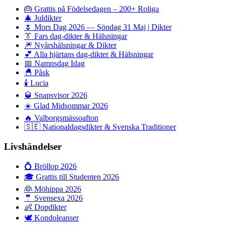
🎂
Grattis på Födelsedagen – 200+ Roliga
🎄
Juldikter
🌷
Mors Dag 2026 — Söndag 31 Maj | Dikter
👔
Fars dag-dikter & Hälsningar
🎆
Nyårshälsningar & Dikter
💕
Alla hjärtans dag-dikter & Hälsningar
📅
Namnsdag Idag
🐣
Påsk
🕯️
Lucia
🥃
Snapsvisor 2026
☀️
Glad Midsommar 2026
🔥
Valborgsmässoafton
🇸🇪
Nationaldagsdikter & Svenska Traditioner
Livshändelser
💍
Bröllop 2026
🎓
Grattis till Studenten 2026
👰
Möhippa 2026
🤵
Svensexa 2026
👶
Dopdikter
🕊️
Kondoleanser