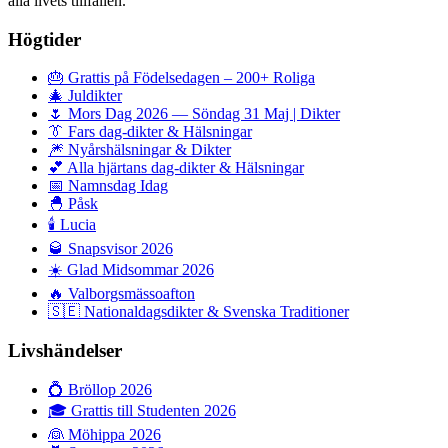
alla livets tillfällen.
Högtider
🎂
Grattis på Födelsedagen – 200+ Roliga
🎄
Juldikter
🌷
Mors Dag 2026 — Söndag 31 Maj | Dikter
👔
Fars dag-dikter & Hälsningar
🎆
Nyårshälsningar & Dikter
💕
Alla hjärtans dag-dikter & Hälsningar
📅
Namnsdag Idag
🐣
Påsk
🕯️
Lucia
🥃
Snapsvisor 2026
☀️
Glad Midsommar 2026
🔥
Valborgsmässoafton
🇸🇪
Nationaldagsdikter & Svenska Traditioner
Livshändelser
💍
Bröllop 2026
🎓
Grattis till Studenten 2026
👰
Möhippa 2026