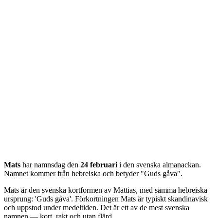
Mats
har namnsdag den
24 februari
i den svenska almanackan.
Namnet kommer från
hebreiska
och betyder "
Guds gåva
".
Mats är den svenska kortformen av Mattias, med samma hebreiska
ursprung: 'Guds gåva'. Förkortningen Mats är typiskt skandinavisk
och uppstod under medeltiden. Det är ett av de mest svenska
namnen — kort, rakt och utan flärd.