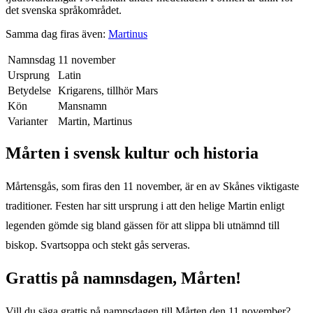
det svenska språkområdet.
Samma dag firas även:
Martinus
Namnsdag
11 november
Ursprung
Latin
Betydelse
Krigarens, tillhör Mars
Kön
Mansnamn
Varianter
Martin, Martinus
Mårten
i svensk kultur och historia
Mårtensgås, som firas den 11 november, är en av Skånes viktigaste
traditioner. Festen har sitt ursprung i att den helige Martin enligt
legenden gömde sig bland gässen för att slippa bli utnämnd till
biskop. Svartsoppa och stekt gås serveras.
Grattis på namnsdagen,
Mårten
!
Vill du säga grattis på namnsdagen till
Mårten
den
11 november
?