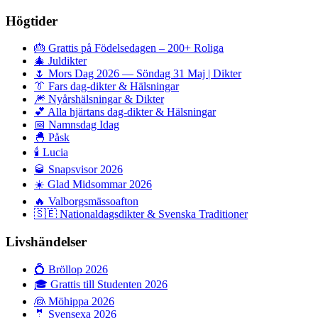
Högtider
🎂
Grattis på Födelsedagen – 200+ Roliga
🎄
Juldikter
🌷
Mors Dag 2026 — Söndag 31 Maj | Dikter
👔
Fars dag-dikter & Hälsningar
🎆
Nyårshälsningar & Dikter
💕
Alla hjärtans dag-dikter & Hälsningar
📅
Namnsdag Idag
🐣
Påsk
🕯️
Lucia
🥃
Snapsvisor 2026
☀️
Glad Midsommar 2026
🔥
Valborgsmässoafton
🇸🇪
Nationaldagsdikter & Svenska Traditioner
Livshändelser
💍
Bröllop 2026
🎓
Grattis till Studenten 2026
👰
Möhippa 2026
🤵
Svensexa 2026