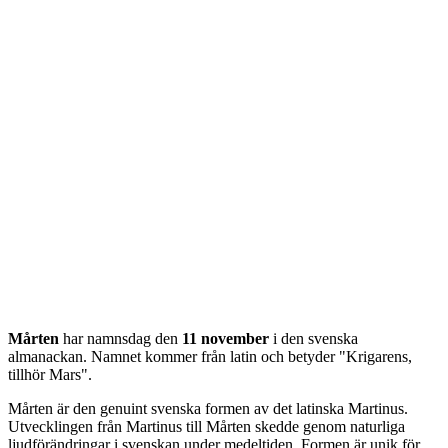
Mårten
har namnsdag den
11 november
i den svenska
almanackan. Namnet kommer från
latin
och betyder "
Krigarens,
tillhör Mars
".
Mårten är den genuint svenska formen av det latinska Martinus.
Utvecklingen från Martinus till Mårten skedde genom naturliga
ljudförändringar i svenskan under medeltiden. Formen är unik för