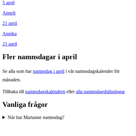
5
april
Anneli
21
april
Annika
21
april
Fler namnsdagar i
april
Se alla som har
namnsdag i
april
i vår namnsdagskalender för
månaden.
Tillbaka till
namnsdagskalendern
eller
alla namnsdagshälsningar
Vanliga frågor
När har Marianne namnsdag?