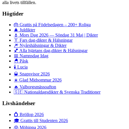
alla livets tillfällen.
Högtider
🎂
Grattis på Födelsedagen – 200+ Roliga
🎄
Juldikter
🌷
Mors Dag 2026 — Söndag 31 Maj | Dikter
👔
Fars dag-dikter & Hälsningar
🎆
Nyårshälsningar & Dikter
💕
Alla hjärtans dag-dikter & Hälsningar
📅
Namnsdag Idag
🐣
Påsk
🕯️
Lucia
🥃
Snapsvisor 2026
☀️
Glad Midsommar 2026
🔥
Valborgsmässoafton
🇸🇪
Nationaldagsdikter & Svenska Traditioner
Livshändelser
💍
Bröllop 2026
🎓
Grattis till Studenten 2026
👰
Möhippa 2026