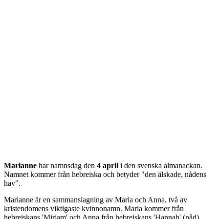
Marianne
har namnsdag den
4 april
i den svenska almanackan.
Namnet kommer från
hebreiska
och betyder "
den älskade, nådens
hav
".
Marianne är en sammanslagning av Maria och Anna, två av
kristendomens viktigaste kvinnonamn. Maria kommer från
hebreiskans 'Mirjam' och Anna från hebreiskans 'Hannah' (nåd).