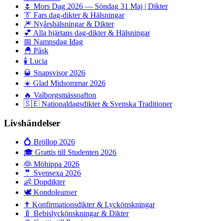
🌷
Mors Dag 2026 — Söndag 31 Maj | Dikter
👔
Fars dag-dikter & Hälsningar
🎆
Nyårshälsningar & Dikter
💕
Alla hjärtans dag-dikter & Hälsningar
📅
Namnsdag Idag
🐣
Påsk
🕯️
Lucia
🥃
Snapsvisor 2026
☀️
Glad Midsommar 2026
🔥
Valborgsmässoafton
🇸🇪
Nationaldagsdikter & Svenska Traditioner
Livshändelser
💍
Bröllop 2026
🎓
Grattis till Studenten 2026
👰
Möhippa 2026
🤵
Svensexa 2026
👶
Dopdikter
🕊️
Kondoleanser
✝️
Konfirmationsdikter & Lyckönskningar
🍼
Bebislyckönskningar & Dikter