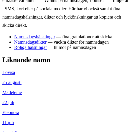
enklaste varianten — "Grattis på namnsdagen,
Louise
!" — fungerar
i SMS, kort eller på sociala medier. Här har vi också samlat fina
namnsdagshälsningar, dikter och lyckönskningar att kopiera och
skicka direkt.
Namnsdagshälsningar
— fina gratulationer att skicka
Namnsdagsdikter
— vackra dikter för namnsdagen
Roliga hälsningar
— humor på namnsdagen
Liknande namn
Lovisa
25
augusti
Madeleine
22
juli
Eleonora
11
juli