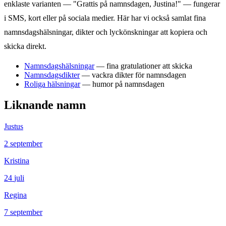
enklaste varianten — "Grattis på namnsdagen,
Justina
!" — fungerar
i SMS, kort eller på sociala medier. Här har vi också samlat fina
namnsdagshälsningar, dikter och lyckönskningar att kopiera och
skicka direkt.
Namnsdagshälsningar
— fina gratulationer att skicka
Namnsdagsdikter
— vackra dikter för namnsdagen
Roliga hälsningar
— humor på namnsdagen
Liknande namn
Justus
2
september
Kristina
24
juli
Regina
7
september