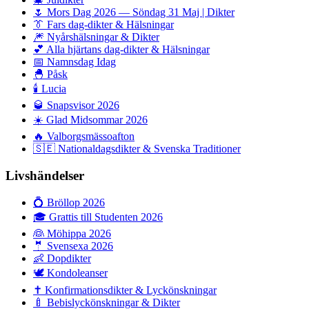
🌷
Mors Dag 2026 — Söndag 31 Maj | Dikter
👔
Fars dag-dikter & Hälsningar
🎆
Nyårshälsningar & Dikter
💕
Alla hjärtans dag-dikter & Hälsningar
📅
Namnsdag Idag
🐣
Påsk
🕯️
Lucia
🥃
Snapsvisor 2026
☀️
Glad Midsommar 2026
🔥
Valborgsmässoafton
🇸🇪
Nationaldagsdikter & Svenska Traditioner
Livshändelser
💍
Bröllop 2026
🎓
Grattis till Studenten 2026
👰
Möhippa 2026
🤵
Svensexa 2026
👶
Dopdikter
🕊️
Kondoleanser
✝️
Konfirmationsdikter & Lyckönskningar
🍼
Bebislyckönskningar & Dikter