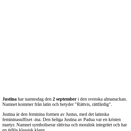
Justina
har namnsdag den
2 september
i den svenska almanackan.
Namnet kommer från
latin
och betyder "
Rättvis, rättfärdig
".
Justina är den feminina formen av Justus, med det latinska
femininasuffixet -ina. Den heliga Justina av Padua var en kristen
martyr. Namnet symboliserar rättvisa och moralisk integritet och har
en tidlös klassisk klang.