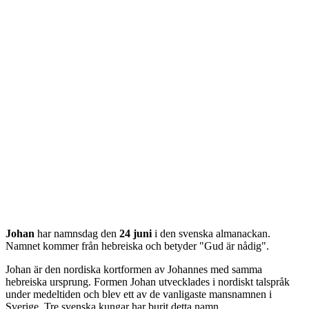
Johan
har namnsdag den
24 juni
i den svenska almanackan.
Namnet kommer från
hebreiska
och betyder "
Gud är nådig
".
Johan är den nordiska kortformen av Johannes med samma
hebreiska ursprung. Formen Johan utvecklades i nordiskt talspråk
under medeltiden och blev ett av de vanligaste mansnamnen i
Sverige. Tre svenska kungar har burit detta namn.