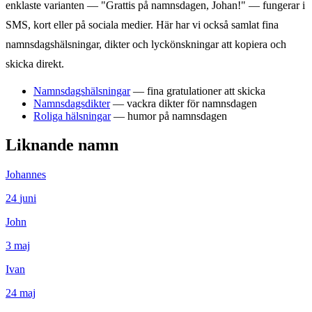
enklaste varianten — "Grattis på namnsdagen,
Johan
!" — fungerar i
SMS, kort eller på sociala medier. Här har vi också samlat fina
namnsdagshälsningar, dikter och lyckönskningar att kopiera och
skicka direkt.
Namnsdagshälsningar
— fina gratulationer att skicka
Namnsdagsdikter
— vackra dikter för namnsdagen
Roliga hälsningar
— humor på namnsdagen
Liknande namn
Johannes
24
juni
John
3
maj
Ivan
24
maj