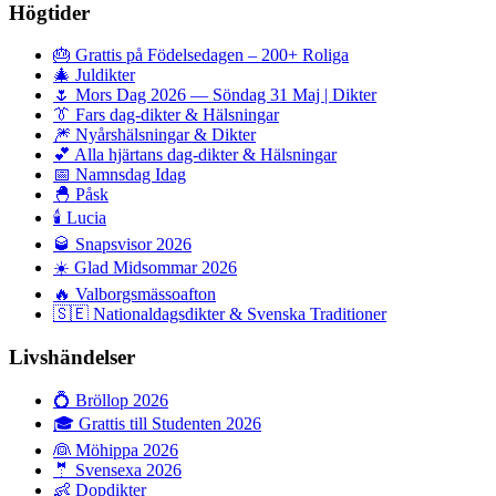
Högtider
🎂
Grattis på Födelsedagen – 200+ Roliga
🎄
Juldikter
🌷
Mors Dag 2026 — Söndag 31 Maj | Dikter
👔
Fars dag-dikter & Hälsningar
🎆
Nyårshälsningar & Dikter
💕
Alla hjärtans dag-dikter & Hälsningar
📅
Namnsdag Idag
🐣
Påsk
🕯️
Lucia
🥃
Snapsvisor 2026
☀️
Glad Midsommar 2026
🔥
Valborgsmässoafton
🇸🇪
Nationaldagsdikter & Svenska Traditioner
Livshändelser
💍
Bröllop 2026
🎓
Grattis till Studenten 2026
👰
Möhippa 2026
🤵
Svensexa 2026
👶
Dopdikter