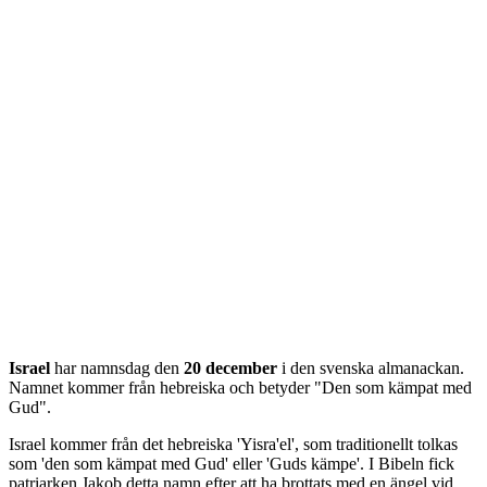
Israel
har namnsdag den
20 december
i den svenska almanackan.
Namnet kommer från
hebreiska
och betyder "
Den som kämpat med
Gud
".
Israel kommer från det hebreiska 'Yisra'el', som traditionellt tolkas
som 'den som kämpat med Gud' eller 'Guds kämpe'. I Bibeln fick
patriarken Jakob detta namn efter att ha brottats med en ängel vid