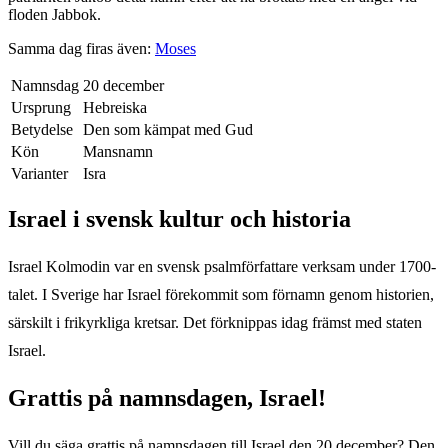
floden Jabbok.
Samma dag firas även:
Moses
Namnsdag
20 december
Ursprung
Hebreiska
Betydelse
Den som kämpat med Gud
Kön
Mansnamn
Varianter
Isra
Israel
i svensk kultur och historia
Israel Kolmodin var en svensk psalmförfattare verksam under 1700-
talet. I Sverige har Israel förekommit som förnamn genom historien,
särskilt i frikyrkliga kretsar. Det förknippas idag främst med staten
Israel.
Grattis på namnsdagen,
Israel
!
Vill du säga grattis på namnsdagen till
Israel
den
20 december
? Den