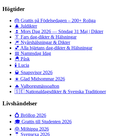
Högtider
🎂
Grattis på Födelsedagen – 200+ Roliga
🎄
Juldikter
🌷
Mors Dag 2026 — Söndag 31 Maj | Dikter
👔
Fars dag-dikter & Hälsningar
🎆
Nyårshälsningar & Dikter
💕
Alla hjärtans dag-dikter & Hälsningar
📅
Namnsdag Idag
🐣
Påsk
🕯️
Lucia
🥃
Snapsvisor 2026
☀️
Glad Midsommar 2026
🔥
Valborgsmässoafton
🇸🇪
Nationaldagsdikter & Svenska Traditioner
Livshändelser
💍
Bröllop 2026
🎓
Grattis till Studenten 2026
👰
Möhippa 2026
🤵
Svensexa 2026