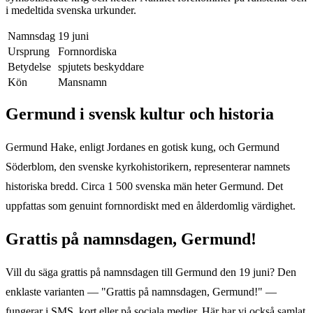
i medeltida svenska urkunder.
Namnsdag
19 juni
Ursprung
Fornnordiska
Betydelse
spjutets beskyddare
Kön
Mansnamn
Germund
i svensk kultur och historia
Germund Hake, enligt Jordanes en gotisk kung, och Germund
Söderblom, den svenske kyrkohistorikern, representerar namnets
historiska bredd. Circa 1 500 svenska män heter Germund. Det
uppfattas som genuint fornnordiskt med en ålderdomlig värdighet.
Grattis på namnsdagen,
Germund
!
Vill du säga grattis på namnsdagen till
Germund
den
19 juni
? Den
enklaste varianten — "Grattis på namnsdagen,
Germund
!" —
fungerar i SMS, kort eller på sociala medier. Här har vi också samlat