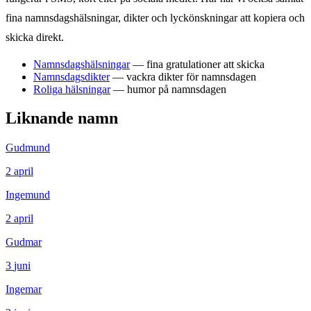
fina namnsdagshälsningar, dikter och lyckönskningar att kopiera och
skicka direkt.
Namnsdagshälsningar
— fina gratulationer att skicka
Namnsdagsdikter
— vackra dikter för namnsdagen
Roliga hälsningar
— humor på namnsdagen
Liknande namn
Gudmund
2
april
Ingemund
2
april
Gudmar
3
juni
Ingemar