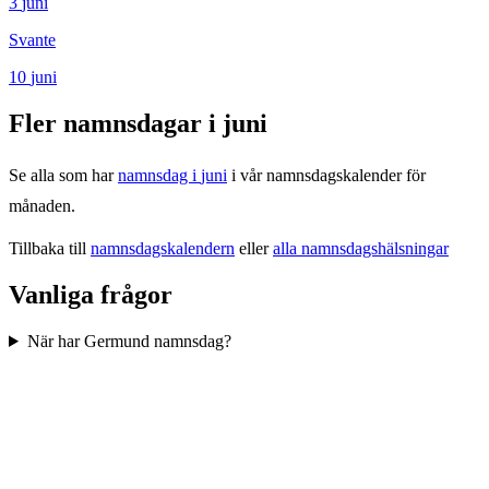
3
juni
Svante
10
juni
Fler namnsdagar i
juni
Se alla som har
namnsdag i
juni
i vår namnsdagskalender för
månaden.
Tillbaka till
namnsdagskalendern
eller
alla namnsdagshälsningar
Vanliga frågor
När har Germund namnsdag?