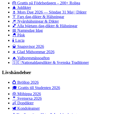
🎂
Grattis på Födelsedagen – 200+ Roliga
🎄
Juldikter
🌷
Mors Dag 2026 — Söndag 31 Maj | Dikter
👔
Fars dag-dikter & Hälsningar
🎆
Nyårshälsningar & Dikter
💕
Alla hjärtans dag-dikter & Hälsningar
📅
Namnsdag Idag
🐣
Påsk
🕯️
Lucia
🥃
Snapsvisor 2026
☀️
Glad Midsommar 2026
🔥
Valborgsmässoafton
🇸🇪
Nationaldagsdikter & Svenska Traditioner
Livshändelser
💍
Bröllop 2026
🎓
Grattis till Studenten 2026
👰
Möhippa 2026
🤵
Svensexa 2026
👶
Dopdikter
🕊️
Kondoleanser