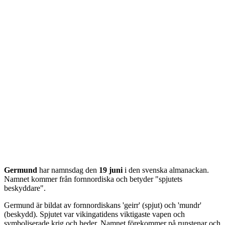
Germund
har namnsdag den
19 juni
i den svenska almanackan.
Namnet kommer från
fornnordiska
och betyder "
spjutets
beskyddare
".
Germund är bildat av fornnordiskans 'geirr' (spjut) och 'mundr'
(beskydd). Spjutet var vikingatidens viktigaste vapen och
symboliserade krig och heder. Namnet förekommer på runstenar och