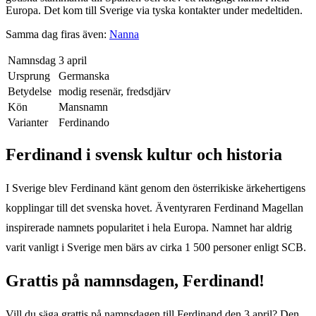
Europa. Det kom till Sverige via tyska kontakter under medeltiden.
Samma dag firas även:
Nanna
Namnsdag
3 april
Ursprung
Germanska
Betydelse
modig resenär, fredsdjärv
Kön
Mansnamn
Varianter
Ferdinando
Ferdinand
i svensk kultur och historia
I Sverige blev Ferdinand känt genom den österrikiske ärkehertigens
kopplingar till det svenska hovet. Äventyraren Ferdinand Magellan
inspirerade namnets popularitet i hela Europa. Namnet har aldrig
varit vanligt i Sverige men bärs av cirka 1 500 personer enligt SCB.
Grattis på namnsdagen,
Ferdinand
!
Vill du säga grattis på namnsdagen till
Ferdinand
den
3 april
? Den