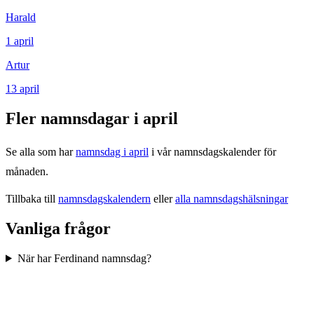
Harald
1
april
Artur
13
april
Fler namnsdagar i
april
Se alla som har
namnsdag i
april
i vår namnsdagskalender för
månaden.
Tillbaka till
namnsdagskalendern
eller
alla namnsdagshälsningar
Vanliga frågor
När har Ferdinand namnsdag?