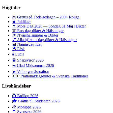
Högtider
🎂
Grattis på Födelsedagen – 200+ Roliga
🎄
Juldikter
🌷
Mors Dag 2026 — Söndag 31 Maj | Dikter
👔
Fars dag-dikter & Hälsningar
🎆
Nyårshälsningar & Dikter
💕
Alla hjärtans dag-dikter & Hälsningar
📅
Namnsdag Idag
🐣
Påsk
🕯️
Lucia
🥃
Snapsvisor 2026
☀️
Glad Midsommar 2026
🔥
Valborgsmässoafton
🇸🇪
Nationaldagsdikter & Svenska Traditioner
Livshändelser
💍
Bröllop 2026
🎓
Grattis till Studenten 2026
👰
Möhippa 2026
🤵
Svensexa 2026