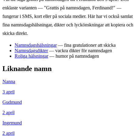
enklaste varianten — "Grattis på namnsdagen,
Ferdinand
!" —
fungerar i SMS, kort eller på sociala medier. Här har vi också samlat
fina namnsdagshälsningar, dikter och lyckönskningar att kopiera och
skicka direkt.
Namnsdagshälsningar
— fina gratulationer att skicka
Namnsdagsdikter
— vackra dikter för namnsdagen
Roliga hälsningar
— humor på namnsdagen
Liknande namn
Nanna
3
april
Gudmund
2
april
Ingemund
2
april