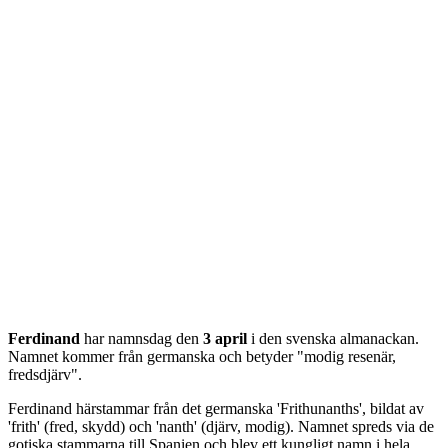
Ferdinand
har namnsdag den
3 april
i den svenska almanackan.
Namnet kommer från
germanska
och betyder "
modig resenär,
fredsdjärv
".
Ferdinand härstammar från det germanska 'Frithunanths', bildat av
'frith' (fred, skydd) och 'nanth' (djärv, modig). Namnet spreds via de
gotiska stammarna till Spanien och blev ett kungligt namn i hela