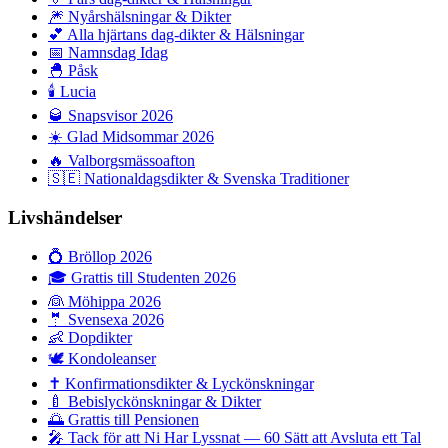
🎆
Nyårshälsningar & Dikter
💕
Alla hjärtans dag-dikter & Hälsningar
📅
Namnsdag Idag
🐣
Påsk
🕯️
Lucia
🥃
Snapsvisor 2026
☀️
Glad Midsommar 2026
🔥
Valborgsmässoafton
🇸🇪
Nationaldagsdikter & Svenska Traditioner
Livshändelser
💍
Bröllop 2026
🎓
Grattis till Studenten 2026
👰
Möhippa 2026
🤵
Svensexa 2026
👶
Dopdikter
🕊️
Kondoleanser
✝️
Konfirmationsdikter & Lyckönskningar
🍼
Bebislyckönskningar & Dikter
🌅
Grattis till Pensionen
🎤
Tack för att Ni Har Lyssnat — 60 Sätt att Avsluta ett Tal