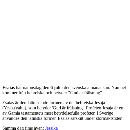
Esaias
har namnsdag den
6 juli
i den svenska almanackan. Namnet
kommer från
hebreiska
och betyder "
Gud är frälsning
".
Esaias är den latiniserade formen av det hebreiska Jesaja
(Yesha'yahu), som betyder 'Gud är frälsning'. Profeten Jesaja är en
av Gamla testamentets mest betydelsefulla profeter. I Sverige
användes den latinska formen Esaias särskilt under stormaktstiden.
Samma dag firas även:
Jessika