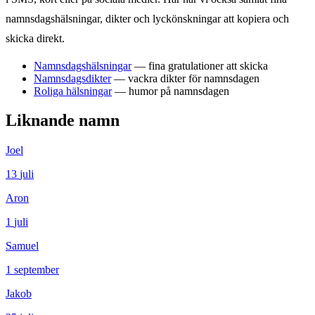
namnsdagshälsningar, dikter och lyckönskningar att kopiera och
skicka direkt.
Namnsdagshälsningar
— fina gratulationer att skicka
Namnsdagsdikter
— vackra dikter för namnsdagen
Roliga hälsningar
— humor på namnsdagen
Liknande namn
Joel
13
juli
Aron
1
juli
Samuel
1
september
Jakob