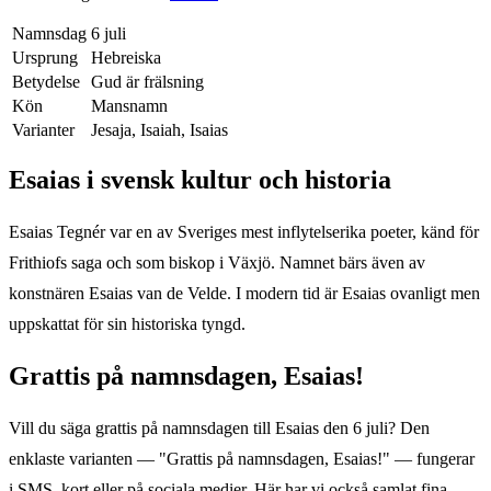
Namnsdag
6 juli
Ursprung
Hebreiska
Betydelse
Gud är frälsning
Kön
Mansnamn
Varianter
Jesaja, Isaiah, Isaias
Esaias
i svensk kultur och historia
Esaias Tegnér var en av Sveriges mest inflytelserika poeter, känd för
Frithiofs saga och som biskop i Växjö. Namnet bärs även av
konstnären Esaias van de Velde. I modern tid är Esaias ovanligt men
uppskattat för sin historiska tyngd.
Grattis på namnsdagen,
Esaias
!
Vill du säga grattis på namnsdagen till
Esaias
den
6 juli
? Den
enklaste varianten — "Grattis på namnsdagen,
Esaias
!" — fungerar
i SMS, kort eller på sociala medier. Här har vi också samlat fina