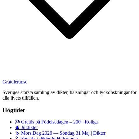
Gratulerar.se
Sveriges största samling av dikter, hälsningar och lyckönskningar för
alla livets tillfällen.
Högtider
🎂
Grattis på Födelsedagen – 200+ Roliga
🎄
Juldikter
🌷
Mors Dag 2026 — Söndag 31 Maj | Dikter
👔
Fars dag-dikter & Hälsningar