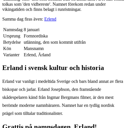
tolkas som 'den vidbereste'. Namnet förekom redan under
vikingatiden och finns belagt i runristningar.
Samma dag firas även:
Erlend
Namnsdag
8 januari
Ursprung
Fornnordiska
Betydelse
utlänning, den som kommit utifrån
Kön
Mansnamn
Varianter
Erlend, Ärland
Erland
i svensk kultur och historia
Erland var vanligt i medeltida Sverige och bars bland annat av flera
biskopar och jarlar. Erland Josephson, den framstående
skådespelaren känd från Ingmar Bergmans filmer, är den mest
berömde moderne namnbäraren. Namnet har en tydlig nordisk
prägel som tilltalar traditionalister.
Grattis på namnsdagen,
Erland
!