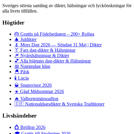
Sveriges största samling av dikter, hälsningar och lyckönskningar för
alla livets tillfällen.
Högtider
🎂
Grattis på Födelsedagen – 200+ Roliga
🎄
Juldikter
🌷
Mors Dag 2026 — Söndag 31 Maj | Dikter
👔
Fars dag-dikter & Hälsningar
🎆
Nyårshälsningar & Dikter
💕
Alla hjärtans dag-dikter & Hälsningar
📅
Namnsdag Idag
🐣
Påsk
🕯️
Lucia
🥃
Snapsvisor 2026
☀️
Glad Midsommar 2026
🔥
Valborgsmässoafton
🇸🇪
Nationaldagsdikter & Svenska Traditioner
Livshändelser
💍
Bröllop 2026
🎓
Grattis till Studenten 2026