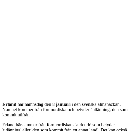
Erland
har namnsdag den
8 januari
i den svenska almanackan.
Namnet kommer från
fornnordiska
och betyder "
utlänning, den som
kommit utifrån
".
Erland härstammar från fornnordiskans 'ærlendr' som betyder
'utlänning' eller 'den som kommit från ett annat land'. Det kan också