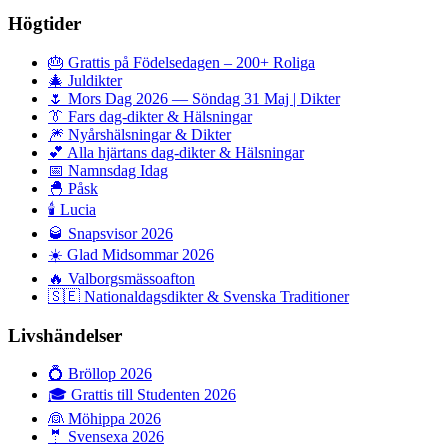
Högtider
🎂
Grattis på Födelsedagen – 200+ Roliga
🎄
Juldikter
🌷
Mors Dag 2026 — Söndag 31 Maj | Dikter
👔
Fars dag-dikter & Hälsningar
🎆
Nyårshälsningar & Dikter
💕
Alla hjärtans dag-dikter & Hälsningar
📅
Namnsdag Idag
🐣
Påsk
🕯️
Lucia
🥃
Snapsvisor 2026
☀️
Glad Midsommar 2026
🔥
Valborgsmässoafton
🇸🇪
Nationaldagsdikter & Svenska Traditioner
Livshändelser
💍
Bröllop 2026
🎓
Grattis till Studenten 2026
👰
Möhippa 2026
🤵
Svensexa 2026