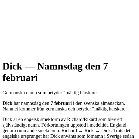
Dick
— Namnsdag den
7
februari
Germanska
namn som betyder "
mäktig härskare
"
Dick
har namnsdag den
7 februari
i den svenska almanackan.
Namnet kommer från
germanska
och betyder "
mäktig härskare
".
Dick är en engelsk smekform av Richard/Rikard som blev ett
självständigt namn. Förkortningen uppstod i medeltida England
genom rimmande smeknamn: Richard → Rick → Dick. Trots det
engelska ursprunget har Dick använts som förnamn i Sverige sedan