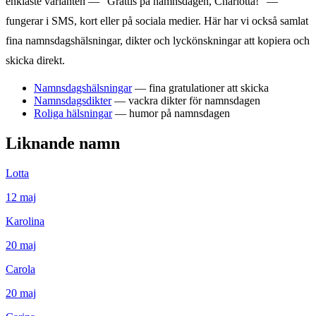
enklaste varianten — "Grattis på namnsdagen,
Charlotta
!" —
fungerar i SMS, kort eller på sociala medier. Här har vi också samlat
fina namnsdagshälsningar, dikter och lyckönskningar att kopiera och
skicka direkt.
Namnsdagshälsningar
— fina gratulationer att skicka
Namnsdagsdikter
— vackra dikter för namnsdagen
Roliga hälsningar
— humor på namnsdagen
Liknande namn
Lotta
12
maj
Karolina
20
maj
Carola
20
maj