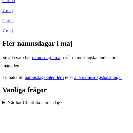
Carina
7
maj
Carita
7
maj
Fler namnsdagar i
maj
Se alla som har
namnsdag i
maj
i vår namnsdagskalender för
månaden.
Tillbaka till
namnsdagskalendern
eller
alla namnsdagshälsningar
Vanliga frågor
När har Charlotta namnsdag?