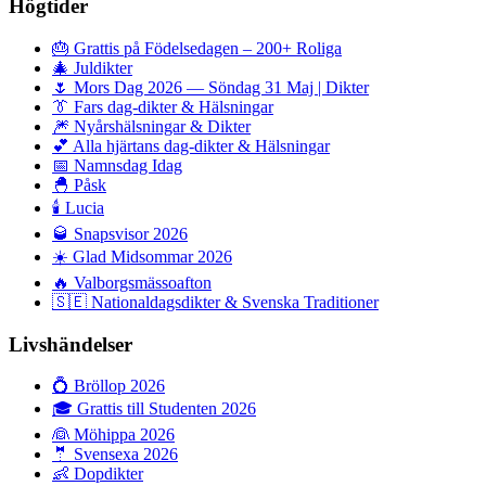
Högtider
🎂
Grattis på Födelsedagen – 200+ Roliga
🎄
Juldikter
🌷
Mors Dag 2026 — Söndag 31 Maj | Dikter
👔
Fars dag-dikter & Hälsningar
🎆
Nyårshälsningar & Dikter
💕
Alla hjärtans dag-dikter & Hälsningar
📅
Namnsdag Idag
🐣
Påsk
🕯️
Lucia
🥃
Snapsvisor 2026
☀️
Glad Midsommar 2026
🔥
Valborgsmässoafton
🇸🇪
Nationaldagsdikter & Svenska Traditioner
Livshändelser
💍
Bröllop 2026
🎓
Grattis till Studenten 2026
👰
Möhippa 2026
🤵
Svensexa 2026
👶
Dopdikter