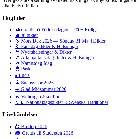
Sveriges största samling av dikter, hälsningar och lyckönskningar för
alla livets tillfällen.
Högtider
🎂
Grattis på Födelsedagen – 200+ Roliga
🎄
Juldikter
🌷
Mors Dag 2026 — Söndag 31 Maj | Dikter
👔
Fars dag-dikter & Hälsningar
🎆
Nyårshälsningar & Dikter
💕
Alla hjärtans dag-dikter & Hälsningar
📅
Namnsdag Idag
🐣
Påsk
🕯️
Lucia
🥃
Snapsvisor 2026
☀️
Glad Midsommar 2026
🔥
Valborgsmässoafton
🇸🇪
Nationaldagsdikter & Svenska Traditioner
Livshändelser
💍
Bröllop 2026
🎓
Grattis till Studenten 2026