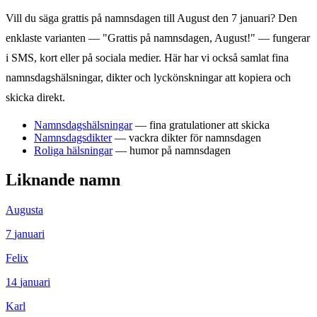
Vill du säga grattis på namnsdagen till
August
den
7 januari
? Den
enklaste varianten — "Grattis på namnsdagen,
August
!" — fungerar
i SMS, kort eller på sociala medier. Här har vi också samlat fina
namnsdagshälsningar, dikter och lyckönskningar att kopiera och
skicka direkt.
Namnsdagshälsningar
— fina gratulationer att skicka
Namnsdagsdikter
— vackra dikter för namnsdagen
Roliga hälsningar
— humor på namnsdagen
Liknande namn
Augusta
7
januari
Felix
14
januari
Karl