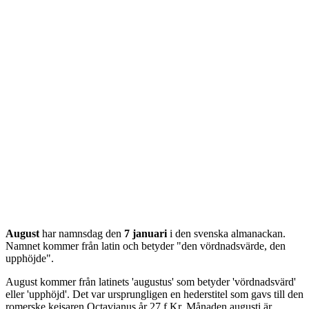
August
har namnsdag den
7 januari
i den svenska almanackan.
Namnet kommer från
latin
och betyder "
den vördnadsvärde, den
upphöjde
".
August kommer från latinets 'augustus' som betyder 'vördnadsvärd'
eller 'upphöjd'. Det var ursprungligen en hederstitel som gavs till den
romerske kejsaren Octavianus år 27 f.Kr. Månaden augusti är