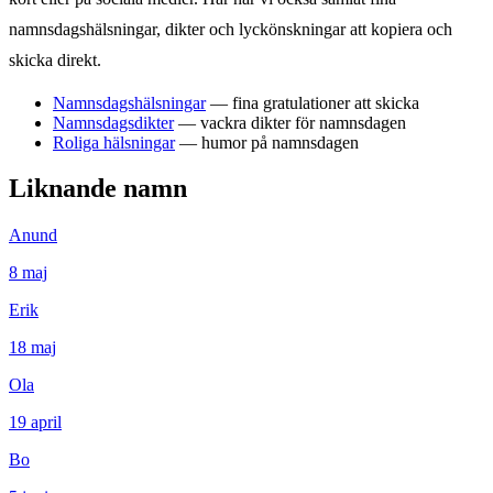
namnsdagshälsningar, dikter och lyckönskningar att kopiera och
skicka direkt.
Namnsdagshälsningar
— fina gratulationer att skicka
Namnsdagsdikter
— vackra dikter för namnsdagen
Roliga hälsningar
— humor på namnsdagen
Liknande namn
Anund
8
maj
Erik
18
maj
Ola
19
april
Bo