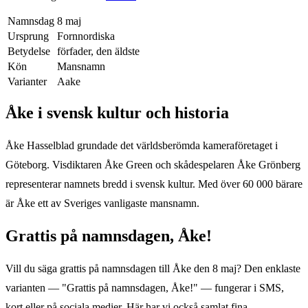
Namnsdag
8 maj
Ursprung
Fornnordiska
Betydelse
förfader, den äldste
Kön
Mansnamn
Varianter
Aake
Åke
i svensk kultur och historia
Åke Hasselblad grundade det världsberömda kameraföretaget i
Göteborg. Visdiktaren Åke Green och skådespelaren Åke Grönberg
representerar namnets bredd i svensk kultur. Med över 60 000 bärare
är Åke ett av Sveriges vanligaste mansnamn.
Grattis på namnsdagen,
Åke
!
Vill du säga grattis på namnsdagen till
Åke
den
8 maj
? Den enklaste
varianten — "Grattis på namnsdagen,
Åke
!" — fungerar i SMS,
kort eller på sociala medier. Här har vi också samlat fina