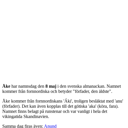
Åke
har namnsdag den
8 maj
i den svenska almanackan. Namnet
kommer från
fornnordiska
och betyder "
förfader, den äldste
".
Åke kommer från fornnordiskans 'Áki', troligen besläktat med 'anu'
(förfader). Det kan även kopplas till det götiska 'aka' (köra, fara).
Namnet finns belagt på runstenar och var vanligt i hela det
vikingatida Skandinavien.
Samma dag firas även:
Anund