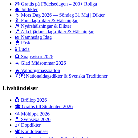
🎂
Grattis på Födelsedagen – 200+ Roliga
🎄
Juldikter
🌷
Mors Dag 2026 — Söndag 31 Maj | Dikter
👔
Fars dag-dikter & Hälsningar
🎆
Nyårshälsningar & Dikter
💕
Alla hjärtans dag-dikter & Hälsningar
📅
Namnsdag Idag
🐣
Påsk
🕯️
Lucia
🥃
Snapsvisor 2026
☀️
Glad Midsommar 2026
🔥
Valborgsmässoafton
🇸🇪
Nationaldagsdikter & Svenska Traditioner
Livshändelser
💍
Bröllop 2026
🎓
Grattis till Studenten 2026
👰
Möhippa 2026
🤵
Svensexa 2026
👶
Dopdikter
🕊️
Kondoleanser