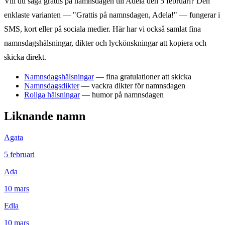
Vill du säga grattis på namnsdagen till
Adela
den
5 februari
? Den
enklaste varianten — "Grattis på namnsdagen,
Adela
!" — fungerar i
SMS, kort eller på sociala medier. Här har vi också samlat fina
namnsdagshälsningar, dikter och lyckönskningar att kopiera och
skicka direkt.
Namnsdagshälsningar
— fina gratulationer att skicka
Namnsdagsdikter
— vackra dikter för namnsdagen
Roliga hälsningar
— humor på namnsdagen
Liknande namn
Agata
5
februari
Ada
10
mars
Edla
10
mars