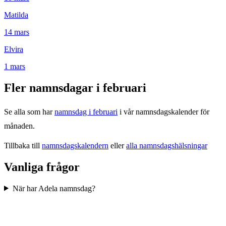
Matilda
14
mars
Elvira
1
mars
Fler namnsdagar i
februari
Se alla som har
namnsdag i
februari
i vår namnsdagskalender för
månaden.
Tillbaka till
namnsdagskalendern
eller
alla namnsdagshälsningar
Vanliga frågor
När har Adela namnsdag?