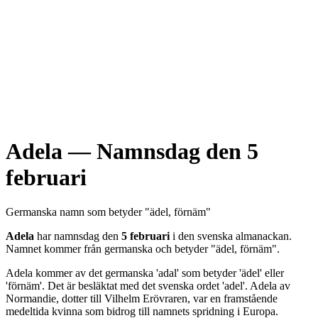
Adela
— Namnsdag den
5
februari
Germanska
namn som betyder "
ädel, förnäm
"
Adela
har namnsdag den
5 februari
i den svenska almanackan.
Namnet kommer från
germanska
och betyder "
ädel, förnäm
".
Adela kommer av det germanska 'adal' som betyder 'ädel' eller
'förnäm'. Det är besläktat med det svenska ordet 'adel'. Adela av
Normandie, dotter till Vilhelm Erövraren, var en framstående
medeltida kvinna som bidrog till namnets spridning i Europa.