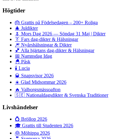
Högtider
🎂
Grattis på Födelsedagen – 200+ Roliga
🎄
Juldikter
🌷
Mors Dag 2026 — Söndag 31 Maj | Dikter
👔
Fars dag-dikter & Hälsningar
🎆
Nyårshälsningar & Dikter
💕
Alla hjärtans dag-dikter & Hälsningar
📅
Namnsdag Idag
🐣
Påsk
🕯️
Lucia
🥃
Snapsvisor 2026
☀️
Glad Midsommar 2026
🔥
Valborgsmässoafton
🇸🇪
Nationaldagsdikter & Svenska Traditioner
Livshändelser
💍
Bröllop 2026
🎓
Grattis till Studenten 2026
👰
Möhippa 2026
🤵
Svensexa 2026