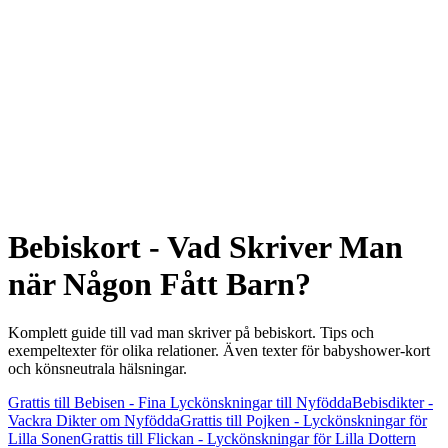
Bebiskort - Vad Skriver Man
när Någon Fått Barn?
Komplett guide till vad man skriver på bebiskort. Tips och
exempeltexter för olika relationer. Även texter för babyshower-kort
och könsneutrala hälsningar.
Grattis till Bebisen - Fina Lyckönskningar till Nyfödda
Bebisdikter -
Vackra Dikter om Nyfödda
Grattis till Pojken - Lyckönskningar för
Lilla Sonen
Grattis till Flickan - Lyckönskningar för Lilla Dottern