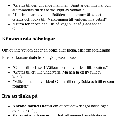
"Grattis till den blivande mamman! Snart är den lilla här och
allt förändras till det bättre. Njut av väntan!"
"Till den snart blivande föräldern: ni kommer älska det.
Grattis och lycka till! Välkommen till världen, lilla bebis!"
"Hurra för er och den lilla på väg! Vi är så glada för er.
Grattis!"
Könsneutrala hälsningar
Om du inte vet om det är en pojke eller flicka, eller om föräldrarna
föredrar könsneutrala hälsningar, passar dessa:
"Grattis till bebisen! Välkommen till världen, lilla skatten."
"Grattis till ert lilla underverk! Må hen få ett liv fyllt av
kärlek."
"Välkommen till världen! Grattis till er nyfödda och till er som
föräldrar."
Bra att tänka på
Använd barnets namn
om du vet det - det gör hälsningen
extra personlig
Var positiv och varm
- undvik att nämna komplikationer