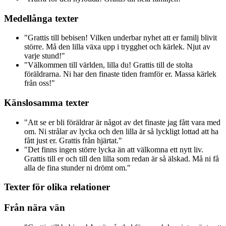
Medellånga texter
"Grattis till bebisen! Vilken underbar nyhet att er familj blivit
större. Må den lilla växa upp i trygghet och kärlek. Njut av
varje stund!"
"Välkommen till världen, lilla du! Grattis till de stolta
föräldrarna. Ni har den finaste tiden framför er. Massa kärlek
från oss!"
Känslosamma texter
"Att se er bli föräldrar är något av det finaste jag fått vara med
om. Ni strålar av lycka och den lilla är så lyckligt lottad att ha
fått just er. Grattis från hjärtat."
"Det finns ingen större lycka än att välkomna ett nytt liv.
Grattis till er och till den lilla som redan är så älskad. Må ni få
alla de fina stunder ni drömt om."
Texter för olika relationer
Från nära vän