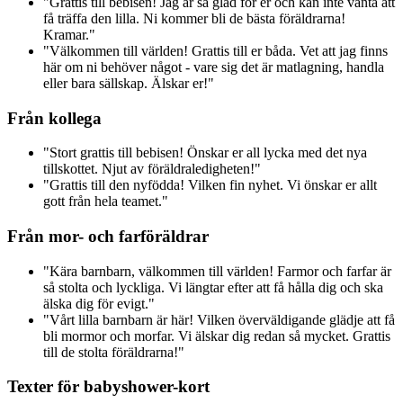
"Grattis till bebisen! Jag är så glad för er och kan inte vänta att
få träffa den lilla. Ni kommer bli de bästa föräldrarna!
Kramar."
"Välkommen till världen! Grattis till er båda. Vet att jag finns
här om ni behöver något - vare sig det är matlagning, handla
eller bara sällskap. Älskar er!"
Från kollega
"Stort grattis till bebisen! Önskar er all lycka med det nya
tillskottet. Njut av föräldraledigheten!"
"Grattis till den nyfödda! Vilken fin nyhet. Vi önskar er allt
gott från hela teamet."
Från mor- och farföräldrar
"Kära barnbarn, välkommen till världen! Farmor och farfar är
så stolta och lyckliga. Vi längtar efter att få hålla dig och ska
älska dig för evigt."
"Vårt lilla barnbarn är här! Vilken överväldigande glädje att få
bli mormor och morfar. Vi älskar dig redan så mycket. Grattis
till de stolta föräldrarna!"
Texter för babyshower-kort