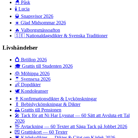
🐣
Påsk
🕯️
Lucia
🥃
Snapsvisor 2026
☀️
Glad Midsommar 2026
🔥
Valborgsmässoafton
🇸🇪
Nationaldagsdikter & Svenska Traditioner
Livshändelser
💍
Bröllop 2026
🎓
Grattis till Studenten 2026
👰
Möhippa 2026
🤵
Svensexa 2026
👶
Dopdikter
🕊️
Kondoleanser
✝️
Konfirmationsdikter & Lyckönskningar
🍼
Bebislyckönskningar & Dikter
🌅
Grattis till Pensionen
🎤
Tack för att Ni Har Lyssnat — 60 Sätt att Avsluta ett Tal
2026
👋
Avtackning — 60 Texter att Säga Tack på Jobbet 2026
💌
Grattiskort — 60 Texter
💗
Kärleksdikter — Dikter & Citat om Kärlek 2026