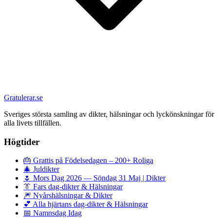
Gratulerar.se
Sveriges största samling av dikter, hälsningar och lyckönskningar för
alla livets tillfällen.
Högtider
🎂
Grattis på Födelsedagen – 200+ Roliga
🎄
Juldikter
🌷
Mors Dag 2026 — Söndag 31 Maj | Dikter
👔
Fars dag-dikter & Hälsningar
🎆
Nyårshälsningar & Dikter
💕
Alla hjärtans dag-dikter & Hälsningar
📅
Namnsdag Idag